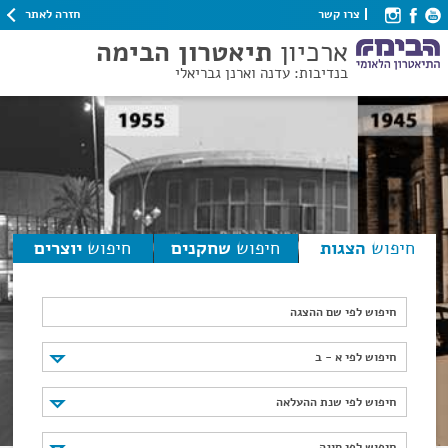
חזרה לאתר
צרו קשר
ארכיון
תיאטרון הבימה
בנדיבות: עדנה וארנן גבריאלי
חיפוש
הצגות
חיפוש
שחקנים
חיפוש
יוצרים
חיפוש לפי שם ההצגה
חיפוש לפי א - ב
חיפוש לפי א - ב
חיפוש לפי שנת ההעלאה
חיפוש לפי שנת ההעלאה
חיפוש לפי סוגה
חיפוש לפי סוגה