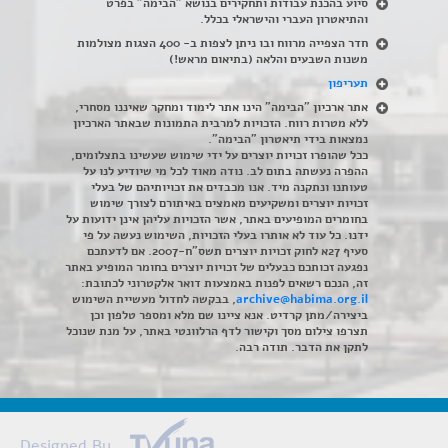
סיוע בהכנת עבודות ותחקירים בנושא "הבימה" בפרט
והתיאטרון העברי והישראלי בכלל
.
חדר הצפייה מרווח ובו ניתן לצפות ב- 400 הצגות מצולמות
משנות השבעים והלאה (בתיאום מראש!)
תעריפון
אתר ארכיון "הבימה" הינו אתר לימוד ומחקר שאיננו מסחרי,
ללא מטרות רווח. הזכויות למרבית התמונות שבאתר הארכיון
נמצאות בידי תיאטרון "הבימה".
ככל שהופרו זכויות יוצרים על ידי שימוש שעשינו בתצלומים,
ההפרה נעשתה בתום לב. נודה מאוד לכל מי שיודיע לנו על
טעותנו ונתקנה מיד. אנו מכבדים את זכויותיהם של בעלי
זכויות יוצרים ומשקיעים מאמצים באיתורם לצורך שימוש
בחומרים המופיעים באתר, אשר הזכויות עליהן אינן ידועות על
ידנו. כל עוד לא אותרו בעלי הזכויות, השימוש נעשה על פי
סעיף 27א לחוק זכויות יוצרים תשס"ח-2007. אם לדעתכם
נפגעה זכותכם כבעלים של זכויות יוצרים בחומר המופיע באתר
זה, הנכם רשאים לפנות באמצעות דואר אלקטרוני לכתובת:
archive@habima.org.il
, בבקשה לחדול מעשיית השימוש
ביצירה/מתן קרדיט. אנא ציינו שם מלא ומספר טלפון וכן
תצרפו צילום מסך וקישור לדף הרלוונטי באתר, על מנת שנוכל
לתקן את הדבר. תודה רבה.
Designed By