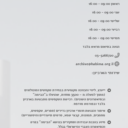
ראשון 09:00 - 16:00
שני 09:00 - 16:00
שלישי 09:00 - 16:00
רביעי 09:00 - 16:00
חמישי 09:00 - 16:00
הגעה בתיאום מראש בלבד
03-5266720
archive@habima.org.il
שירותי הארכיון:
ייעוץ, ליווי והכוונה מקצועית בבחירת טקסטים ומונולוגים
(מתוך למעלה מ – 3500 מחזות, שהועלו ב"הבימה"
ובתיאטרונים השונים). רכישת הטקסטים מתבצעת בארכיון
בלבד ובפורמט מודפס.
איתור והנגשת חומרי ארכיון נדירים
(
ספרים, טקסטים,
מסמכים, תמונות, קבצי שמע, סרטים תיעודיים והיסטוריים)
סיוע בהכנת עבודות ותחקירים בנושא "הבימה" בפרט
והתיאטרון העברי והישראלי בכלל
.