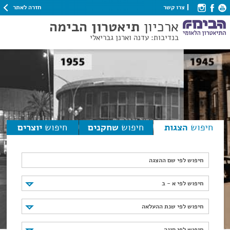
חזרה לאתר
צרו קשר
ארכיון
תיאטרון הבימה
בנדיבות: עדנה וארנן גבריאלי
חיפוש
הצגות
חיפוש
שחקנים
חיפוש
יוצרים
חיפוש לפי שם ההצגה
חיפוש לפי א - ב
חיפוש לפי א - ב
חיפוש לפי שנת ההעלאה
חיפוש לפי שנת ההעלאה
חיפוש לפי סוגה
חיפוש לפי סוגה