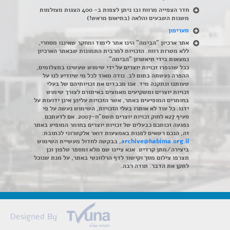
חדר הצפייה מרווח ובו ניתן לצפות ב- 400 הצגות מצולמות
משנות השבעים והלאה (בתיאום מראש!)
תעריפון
אתר ארכיון "הבימה" הינו אתר לימוד ומחקר שאיננו מסחרי,
ללא מטרות רווח. הזכויות למרבית התמונות שבאתר הארכיון
נמצאות בידי תיאטרון "הבימה".
ככל שהופרו זכויות יוצרים על ידי שימוש שעשינו בתצלומים,
ההפרה נעשתה בתום לב. נודה מאוד לכל מי שיודיע לנו על
טעותנו ונתקנה מיד. אנו מכבדים את זכויותיהם של בעלי
זכויות יוצרים ומשקיעים מאמצים באיתורם לצורך שימוש
בחומרים המופיעים באתר, אשר הזכויות עליהן אינן ידועות על
ידנו. כל עוד לא אותרו בעלי הזכויות, השימוש נעשה על פי
סעיף 27א לחוק זכויות יוצרים תשס"ח-2007. אם לדעתכם
נפגעה זכותכם כבעלים של זכויות יוצרים בחומר המופיע באתר
זה, הנכם רשאים לפנות באמצעות דואר אלקטרוני לכתובת:
archive@habima.org.il
, בבקשה לחדול מעשיית השימוש
ביצירה/מתן קרדיט. אנא ציינו שם מלא ומספר טלפון וכן
תצרפו צילום מסך וקישור לדף הרלוונטי באתר, על מנת שנוכל
לתקן את הדבר. תודה רבה.
Designed By