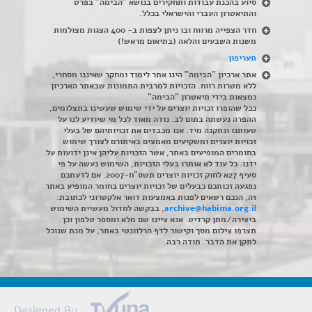
סיוע בהכנת עבודות ותחקירים בנושא "הבימה" בפרט
והתיאטרון העברי והישראלי בכלל
.
חדר הצפייה מרווח ובו ניתן לצפות ב- 400 הצגות מצולמות
משנות השבעים והלאה (בתיאום מראש!)
תעריפון
אתר ארכיון "הבימה" הינו אתר לימוד ומחקר שאיננו מסחרי,
ללא מטרות רווח. הזכויות למרבית התמונות שבאתר הארכיון
נמצאות בידי תיאטרון "הבימה".
ככל שהופרו זכויות יוצרים על ידי שימוש שעשינו בתצלומים,
ההפרה נעשתה בתום לב. נודה מאוד לכל מי שיודיע לנו על
טעותנו ונתקנה מיד. אנו מכבדים את זכויותיהם של בעלי
זכויות יוצרים ומשקיעים מאמצים באיתורם לצורך שימוש
בחומרים המופיעים באתר, אשר הזכויות עליהן אינן ידועות על
ידנו. כל עוד לא אותרו בעלי הזכויות, השימוש נעשה על פי
סעיף 27א לחוק זכויות יוצרים תשס"ח-2007. אם לדעתכם
נפגעה זכותכם כבעלים של זכויות יוצרים בחומר המופיע באתר
זה, הנכם רשאים לפנות באמצעות דואר אלקטרוני לכתובת:
archive@habima.org.il
, בבקשה לחדול מעשיית השימוש
ביצירה/מתן קרדיט. אנא ציינו שם מלא ומספר טלפון וכן
תצרפו צילום מסך וקישור לדף הרלוונטי באתר, על מנת שנוכל
לתקן את הדבר. תודה רבה.
Designed By