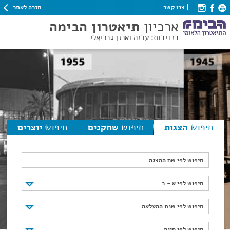
חזרה לאתר
צרו קשר
ארכיון
תיאטרון הבימה
בנדיבות: עדנה וארנן גבריאלי
חיפוש
הצגות
חיפוש
שחקנים
חיפוש
יוצרים
חיפוש לפי שם ההצגה
חיפוש לפי א - ב
חיפוש לפי א - ב
חיפוש לפי שנת ההעלאה
חיפוש לפי שנת ההעלאה
חיפוש לפי סוגה
חיפוש לפי סוגה