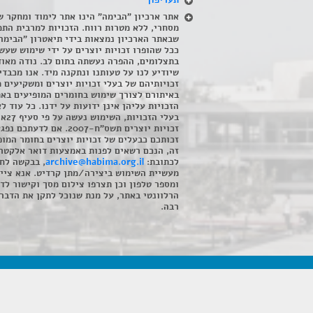
תעריפון
אתר ארכיון "הבימה" הינו אתר לימוד ומחקר ש
מסחרי, ללא מטרות רווח. הזכויות למרבית התמ
שבאתר הארכיון נמצאות בידי תיאטרון "הבימה
ככל שהופרו זכויות יוצרים על ידי שימוש שעשי
בתצלומים, ההפרה נעשתה בתום לב. נודה מאוד
שיודיע לנו על טעותנו ונתקנה מיד. אנו מכבדי
זכויותיהם של בעלי זכויות יוצרים ומשקיעים 
באיתורם לצורך שימוש בחומרים המופיעים בא
הזכויות עליהן אינן ידועות על ידנו. כל עוד ל
בעלי הזכויו
זכויות יוצרים תשס"ח-2007. אם לדעתכם 
זכותכם כבעלים של זכויות יוצרים בחומר המופ
זה, הנכם רשאים לפנות באמצעות דואר אלקטרו
לכתובת:
archive@habima.org.il
, בבקשה לח
מעשיית השימוש ביצירה/מתן קרדיט. אנא ציינ
ומספר טלפון וכן תצרפו צילום מסך וקישור לד
הרלוונטי באתר, על מנת שנוכל לתקן את הדבר.
רבה.