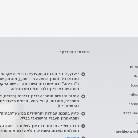
שירותי הארכיון:
ייעוץ, ליווי והכוונה מקצועית בבחירת טקסטי
ומונולוגים (מתוך למעלה מ – 500
ב"הבימה" ובתיאטרונים השונים). רכישת הטקס
מתבצעת בארכיון בלבד ובפורמט מודפס.
איתור והנגשת חומרי ארכיון נדירים
(
ספרים, ט
מסמכים, תמונות, קבצי שמע, סרטים תיעודיים
והיסטוריים)
אש בלבד
סיוע בהכנת עבודות ותחקירים בנושא "הבימה"
והתיאטרון העברי והישראלי בכלל
.
חדר הצפייה מרווח ובו
מצולמות משנות השבעים והלאה (בתיאום מראש
archive@hab