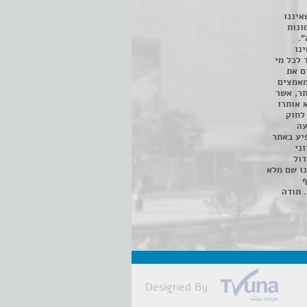
איננו
ונות
".
נו
 לכל מי
ם את
מאמצים
תר, אשר
א אותרו
ת, השימוש נעשה על פי סעיף 27א לחוק
נפגעה
יע באתר
ני
דול
ו שם מלא
ף
 תודה
Designed By