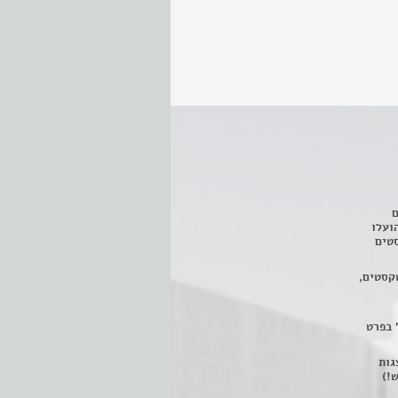
ם
3 מחזות, שהועלו
טים
קסטים,
 בפרט
 ניתן לצפות ב- 400 הצגות
!)