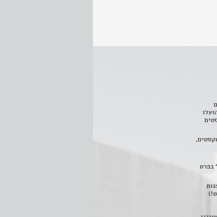
ם
3 מחזות, שהועלו
טים
קסטים,
 בפרט
 ניתן לצפות ב- 400 הצגות
!)