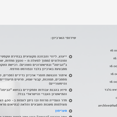
שירותי הארכיון:
ייעוץ, ליווי והכוונה מקצועית בבחירת טקסטי
ומונולוגים (מתוך למעלה מ – 500
ב"הבימה" ובתיאטרונים השונים). רכישת הטקס
מתבצעת בארכיון בלבד ובפורמט מודפס.
איתור והנגשת חומרי ארכיון נדירים
(
ספרים, ט
מסמכים, תמונות, קבצי שמע, סרטים תיעודיים
והיסטוריים)
אש בלבד
סיוע בהכנת עבודות ותחקירים בנושא "הבימה"
והתיאטרון העברי והישראלי בכלל
.
חדר הצפייה מרווח ובו
מצולמות משנות השבעים והלאה (בתיאום מראש
archive@hab
תעריפון