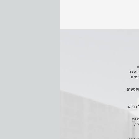
ם
3 מחזות, שהועלו
טים
קסטים,
 בפרט
 ניתן לצפות ב- 400 הצגות
!)