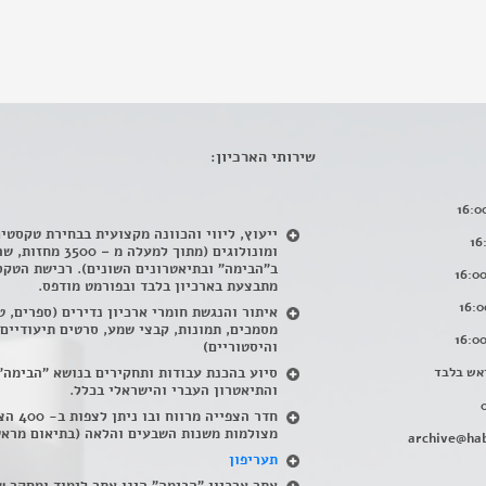
שירותי הארכיון:
ייעוץ, ליווי והכוונה מקצועית בבחירת טקסטי
ומונולוגים (מתוך למעלה מ – 500
ב"הבימה" ובתיאטרונים השונים). רכישת הטקס
מתבצעת בארכיון בלבד ובפורמט מודפס.
איתור והנגשת חומרי ארכיון נדירים
(
ספרים, ט
מסמכים, תמונות, קבצי שמע, סרטים תיעודיים
והיסטוריים)
אש בלבד
סיוע בהכנת עבודות ותחקירים בנושא "הבימה"
והתיאטרון העברי והישראלי בכלל
.
חדר הצפייה מרווח ובו
מצולמות משנות השבעים והלאה (בתיאום מראש
archive@hab
תעריפון