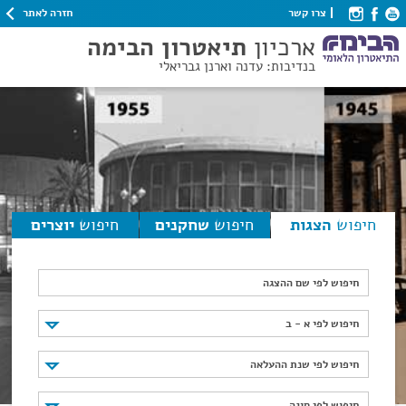
חזרה לאתר
צרו קשר
ארכיון
תיאטרון הבימה
בנדיבות: עדנה וארנן גבריאלי
חיפוש
הצגות
חיפוש
שחקנים
חיפוש
יוצרים
חיפוש לפי שם ההצגה
חיפוש לפי א - ב
חיפוש לפי א - ב
חיפוש לפי שנת ההעלאה
חיפוש לפי שנת ההעלאה
חיפוש לפי סוגה
חיפוש לפי סוגה