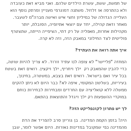
של חמשת, ששת, עשרת הילדים שלהם. ואני מביא זאת כעובדה
ולא כהתרסה או זלזול. משתנה דמוגרפי מעניין ומרתק נוסף הוא
העלייה הגדולה של כמיליון וחצי איש ואישה מברה"מ לשעבר.
מאחר וזאת קהילה, יחד עם יוצאי אתיופיה, הסובלת, יותר
מקהילות אחרות, מאפליה על רק דתי, הציפייה הייתה, שתצטרף
פוליטית לצד החילוני במאבק הזה, וזה לא קרה.
איך אתה רואה את העתיד?
המחזה "פליישר" לא צופה לנו עתיד וורוד. לא צריך להיות שוטה,
כדי להבין שהמאבק רק ילך ויחריף, ילך ויקצין. רואים זאת בשטח
בכל עיר ואם בישראל. רואים זאת בצבא, במשטרה, בחינוך,
בעיריות, בשלטון המקומי, איפה לא? כבר היום לא ניתן להקים
ממשלה ללא קואליציה עם החרדים ומבחירות לבחירות כוחם
במוקדי ההשפעות רק ילך ויגדל והתוצאות בהתאם.
לך יש פתרון לקונפליקט הזה?
היה! בזמן הקמת המדינה. בן גוריון סרב להפריד את הדת
מהמדינה כפי שמקובל במדינות נאורות. היום אפשר לומר, שבן