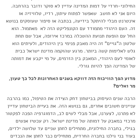
החילוני-חרדי על דמות המדינה עדיין לא סוקר ודובר בהרחבה.
היום אני לא חושב שאפשר לפתוח עיתון, רדיו, טלוויזיה או
אינטרנט מבלי להיתקל בידיעה, בכתבה או סיפור שעוסקים בנושא
זה. העם היהודי מתמודד עם הקונפליקט הזה לא מאתמול. הוא
החל עם הופעת תנועת ההשכלה במרכז אירופה, אבל שם תחת
שלטון ה"גויים" זה היה מאבק פנימי בין היהודים, ולעיתים הוא
גלש לאלימות קשה ביותר. מרגע שהוקמה מדינת ישראל כבית
לאומי לעם היהודי, המאבק בין הזרמים, על מי יקבע את דמותה
של המדינה הפך להיות גורלי.
מדוע הפך הוויכוח הזה דווקא בשנים האחרונות לכל כך טעון,
מר ואלים?
הרבה שנים העיסוק בביטחון דחק הצידה את הטיפול, כמו בהרבה
עניינים חשובים אחרים, גם בנושא הזה. את בעיית הביטחון עדיין
לא פתרנו, לצערנו, אבל מבלי לשים לב, הדמוגרפיה הפכה לפקטור
מרכזי במאבק על דמותה של מדינת ישראל. רק עכשיו אנשים
בגילי, בחברה החילונית, מתחילים לחתן שניים עד שלושה ילדים,
בעוד בני גילנו בחברה החרדית, מתחילים כבר לחתן את הנכדים