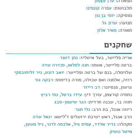
תפאורה:
ערן עצמון
תלבושות:
עפרה קונפינו
מוסיקה:
יוסי בן נון
תנועה:
שרון גל
תאורה:
מאיר אלון
שחקנים
אריה פליישר, בעל איטליז:
נתן דטנר
ברטה פליישר, אשתו:
חנה לסלאו
,
סנדרה שדה
שלוימלה, בנם של ברטה ופליישר:
יואב דונט
,
ניר זליחובסקי
רוזה, אלמנה ואם שכולה, מורה בדימוס:
רבקה גור
גרשון, פנסיונר:
דב רייזר
נחמיה קורצמן, עורך דין:
עידו ברטל
,
נתי רביץ
חווה בר, שכנה חרדית:
הגר טישמן-סבג
ריווה אנגל, בת הרב:
נלי תגר
הרב אנגל, ראש ישיבת ירושלים ד'ליטא:
יגאל שדה
מקהלה:
נדיר אלדד
,
עמית גיל
,
אלכסה לרנר
,
ניל משען
,
מיטל נוטיק