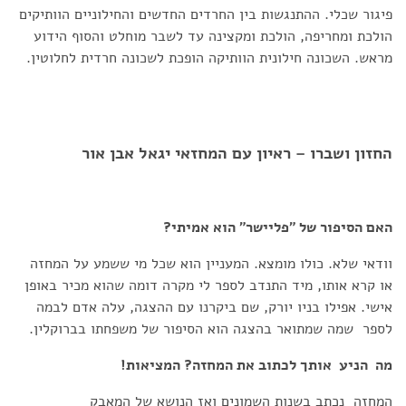
פיגור שכלי. ההתנגשות בין החרדים החדשים והחילוניים הוותיקים
הולכת ומחריפה, הולכת ומקצינה עד לשבר מוחלט והסוף הידוע
מראש. השכונה חילונית הוותיקה הופכת לשכונה חרדית לחלוטין.
החזון ושברו – ראיון עם המחזאי יגאל אבן אור
האם הסיפור של "פליישר" הוא אמיתי?
וודאי שלא. כולו מומצא. המעניין הוא שכל מי ששמע על המחזה
או קרא אותו, מיד התנדב לספר לי מקרה דומה שהוא מכיר באופן
אישי. אפילו בניו יורק, שם ביקרנו עם ההצגה, עלה אדם לבמה
לספר שמה שמתואר בהצגה הוא הסיפור של משפחתו בברוקלין.
מה הניע אותך לכתוב את המחזה? המציאות!
המחזה נכתב בשנות השמונים ואז הנושא של המאבק