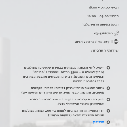
רביעי 09:00 - 16:00
חמישי 09:00 - 16:00
הגעה בתיאום מראש בלבד
03-5266720
archive@habima.org.il
שירותי הארכיון:
ייעוץ, ליווי והכוונה מקצועית בבחירת טקסטים ומונולוגים
(מתוך למעלה מ – 3500 מחזות, שהועלו ב"הבימה"
ובתיאטרונים השונים). רכישת הטקסטים מתבצעת בארכיון
בלבד ובפורמט מודפס.
איתור והנגשת חומרי ארכיון נדירים
(
ספרים, טקסטים,
מסמכים, תמונות, קבצי שמע, סרטים תיעודיים והיסטוריים)
סיוע בהכנת עבודות ותחקירים בנושא "הבימה" בפרט
והתיאטרון העברי והישראלי בכלל
.
חדר הצפייה מרווח ובו ניתן לצפות ב- 400 הצגות מצולמות
משנות השבעים והלאה (בתיאום מראש!)
תעריפון