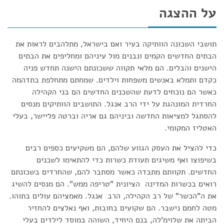
על ההצגה
תושבי השכונה הוותיקה בעיר ואם בישראל, מתלהבים לראות את
הבתים החדשים הקמים ונבנים מול עיניהם ומחליפים את הבתים
הישנים והבלים. הם מלאי תקווה ששכונתם הישנה תחדש פניה
כקדם ותמלא באנשים משפחות וילדים. שמחתם מתחלפת בתדהמה
כאשר הם נוכחים לדעת שהשכנים החדשים הם בני הקהילה
החרדית המונהגת על ידי הרב אנגל. התושבים הוותיקים מנסים
להסתגל למציאות החדשה וביניהם גם אריה וברטה פליישר, בעלי
האטליז המקומי.
כדי להציל את העסק הגווע שלהם, הם משקיעים כספים רבים
בשיפוצו ואף משיגים תעודת כשרות כדי להתאימו לשכנים
החדשים. תקוותם מתבדה כאשר מסתבר להם, שהחרדים בשכונתם
רואים בכשרות המדינה הציונית "טריפה ממש". הם מנסים להשיג
את ה"הכשר" של רב הקהילה, הרב אנגל. מאמציהם עולים בתוהו.
מטה לחמם נישבר. הם שקועים בחובות, ואף נאלצים להחזיר
הביתה את שלוימ'לה, בנם היחיד, השוהה במוסד לילדים בעלי