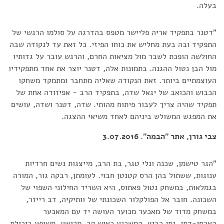
בעלה.
"דטנר בתפקיד אריה פליישר מטפס בהדרגה על סולמו הרגשי של
התפקיד ובה בעת מחליש את כוחו הפיזי. כל זאת עד לנקודה שבה
החולשה הופכת לשבר מול מציאות החרם, והרגש עובר על גדותיו
מול הבן נטול ההגנה. בתמונות אלה, דטנר יוצר את אחד מתפקידיו
העוצמתיים ביותר. זאת הנקודה שאליה מתחבר ומתמקד משחקו
הכבוש והכואב של יגאל שדה, בתפקיד הרב - אפיזודה אחת של
תפקיד שהיה צריך לעבור פיתוח מהותי. שדה, דטנר ושדה, עושים
את המפגש המשולש ביניהם לאחד משיאי ההצגה.
צבי גורן, אתר "הבמה". 3.07.2016
"הגר טישמן, שכנה ונלי טגר, בת הרב, מייצגות נשים חרדיות
ענוגות, ששתול בהן הרס קטנטן חבוי. לעומתן, רבקה גור, המורה
בגמלאות, במשחק נטול פאתוס, היא השריד החילוני השפוי של
השכונה. חובר אל הפולקלור השכונתי של וותיקיה, דב רייזר,
במשחק מדוד של מאכער מכוער העושה יד עם המאכער
הארסי-דתי, נתי רביץ, המשכנע כאיש קר, מרושע, משופע ביכולת