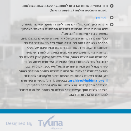
חדר הצפייה מרווח ובו ניתן לצפות ב- 400 הצגות מצולמות
משנות השבעים והלאה (בתיאום מראש!)
תעריפון
אתר ארכיון "הבימה" הינו אתר לימוד ומחקר שאיננו מסחרי,
ללא מטרות רווח. הזכויות למרבית התמונות שבאתר הארכיון
נמצאות בידי תיאטרון "הבימה".
ככל שהופרו זכויות יוצרים על ידי שימוש שעשינו בתצלומים,
ההפרה נעשתה בתום לב. נודה מאוד לכל מי שיודיע לנו על
טעותנו ונתקנה מיד. אנו מכבדים את זכויותיהם של בעלי
זכויות יוצרים ומשקיעים מאמצים באיתורם לצורך שימוש
בחומרים המופיעים באתר, אשר הזכויות עליהן אינן ידועות על
ידנו. כל עוד לא אותרו בעלי הזכויות, השימוש נעשה על פי
סעיף 27א לחוק זכויות יוצרים תשס"ח-2007. אם לדעתכם
נפגעה זכותכם כבעלים של זכויות יוצרים בחומר המופיע באתר
זה, הנכם רשאים לפנות באמצעות דואר אלקטרוני לכתובת:
archive@habima.org.il
, בבקשה לחדול מעשיית השימוש
ביצירה/מתן קרדיט. אנא ציינו שם מלא ומספר טלפון וכן
תצרפו צילום מסך וקישור לדף הרלוונטי באתר, על מנת שנוכל
לתקן את הדבר. תודה רבה.
Designed By