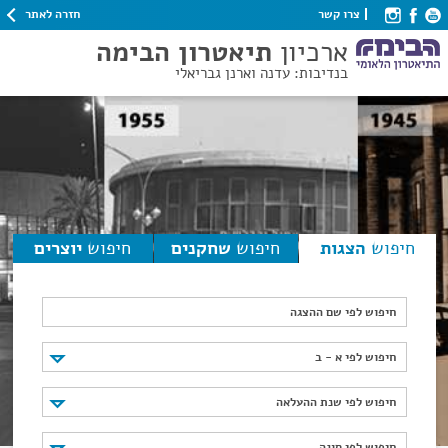
חזרה לאתר
צרו קשר
ארכיון
תיאטרון הבימה
בנדיבות: עדנה וארנן גבריאלי
חיפוש
הצגות
חיפוש
שחקנים
חיפוש
יוצרים
חיפוש לפי שם ההצגה
חיפוש לפי א - ב
חיפוש לפי א - ב
חיפוש לפי שנת ההעלאה
חיפוש לפי שנת ההעלאה
חיפוש לפי סוגה
חיפוש לפי סוגה