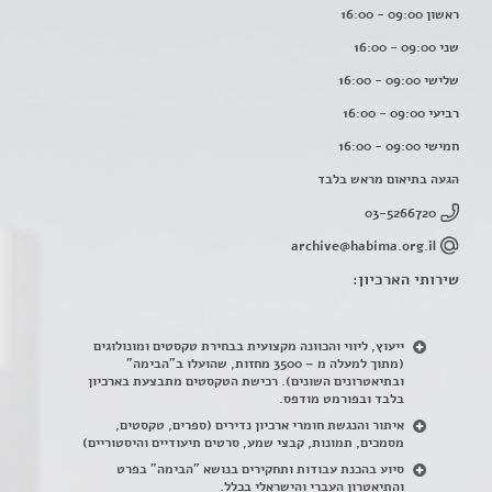
ראשון 09:00 - 16:00
שני 09:00 - 16:00
שלישי 09:00 - 16:00
רביעי 09:00 - 16:00
חמישי 09:00 - 16:00
הגעה בתיאום מראש בלבד
03-5266720
archive@habima.org.il
שירותי הארכיון:
ייעוץ, ליווי והכוונה מקצועית בבחירת טקסטים ומונולוגים
(מתוך למעלה מ – 3500 מחזות, שהועלו ב"הבימה"
ובתיאטרונים השונים). רכישת הטקסטים מתבצעת בארכיון
בלבד ובפורמט מודפס.
איתור והנגשת חומרי ארכיון נדירים
(
ספרים, טקסטים,
מסמכים, תמונות, קבצי שמע, סרטים תיעודיים והיסטוריים)
סיוע בהכנת עבודות ותחקירים בנושא "הבימה" בפרט
והתיאטרון העברי והישראלי בכלל
.