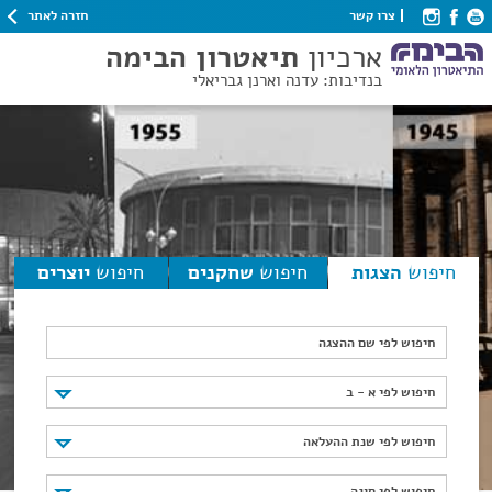
חזרה לאתר
צרו קשר
ארכיון
תיאטרון הבימה
בנדיבות: עדנה וארנן גבריאלי
חיפוש
הצגות
חיפוש
שחקנים
חיפוש
יוצרים
חיפוש לפי שם ההצגה
חיפוש לפי א - ב
חיפוש לפי א - ב
חיפוש לפי שנת ההעלאה
חיפוש לפי שנת ההעלאה
חיפוש לפי סוגה
חיפוש לפי סוגה