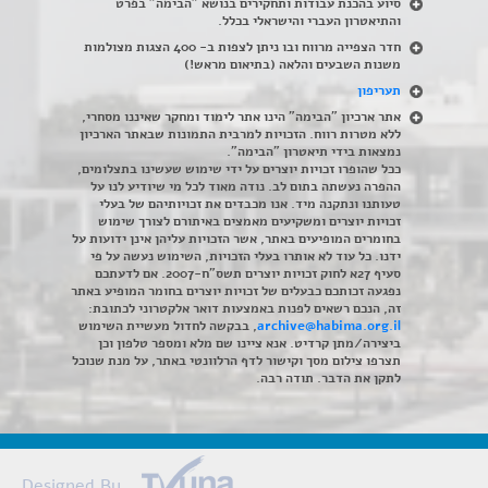
סיוע בהכנת עבודות ותחקירים בנושא "הבימה" בפרט
והתיאטרון העברי והישראלי בכלל
.
חדר הצפייה מרווח ובו ניתן לצפות ב- 400 הצגות מצולמות
משנות השבעים והלאה (בתיאום מראש!)
תעריפון
אתר ארכיון "הבימה" הינו אתר לימוד ומחקר שאיננו מסחרי,
ללא מטרות רווח. הזכויות למרבית התמונות שבאתר הארכיון
נמצאות בידי תיאטרון "הבימה".
ככל שהופרו זכויות יוצרים על ידי שימוש שעשינו בתצלומים,
ההפרה נעשתה בתום לב. נודה מאוד לכל מי שיודיע לנו על
טעותנו ונתקנה מיד. אנו מכבדים את זכויותיהם של בעלי
זכויות יוצרים ומשקיעים מאמצים באיתורם לצורך שימוש
בחומרים המופיעים באתר, אשר הזכויות עליהן אינן ידועות על
ידנו. כל עוד לא אותרו בעלי הזכויות, השימוש נעשה על פי
סעיף 27א לחוק זכויות יוצרים תשס"ח-2007. אם לדעתכם
נפגעה זכותכם כבעלים של זכויות יוצרים בחומר המופיע באתר
זה, הנכם רשאים לפנות באמצעות דואר אלקטרוני לכתובת:
archive@habima.org.il
, בבקשה לחדול מעשיית השימוש
ביצירה/מתן קרדיט. אנא ציינו שם מלא ומספר טלפון וכן
תצרפו צילום מסך וקישור לדף הרלוונטי באתר, על מנת שנוכל
לתקן את הדבר. תודה רבה.
Designed By