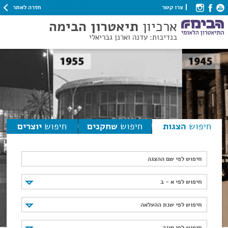
חזרה לאתר
צרו קשר
ארכיון
תיאטרון הבימה
בנדיבות: עדנה וארנן גבריאלי
חיפוש
הצגות
חיפוש
שחקנים
חיפוש
יוצרים
חיפוש לפי שם ההצגה
חיפוש לפי א - ב
חיפוש לפי א - ב
חיפוש לפי שנת ההעלאה
חיפוש לפי שנת ההעלאה
חיפוש לפי סוגה
חיפוש לפי סוגה