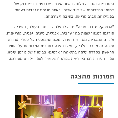
היסודיים. הסדרה מלווה באתר אינטרנט ובעמוד פייסבוק של
דמותו הספרותית של דוד אריה. באתר מוזמנים ילדים לעסוק
בפעילויות סביב קריאה, כתיבה ויצירתיות.
"הרפתקאות דוד אריה" זוכה להצלחה ברחבי העולם, וספריה
תורגמו למגוון שפות כגון ערבית, אנגלית, סינית, יפנית, קוריאנית,
צ'כית, הונגרית, מקדונית ועוד. הצגה המבוססת על ספרי הסדרה
עלתה זה מכבר בצ'כיה, ואילו הצגה בערבית המבוססת על הספר
הראשון בסדרה עלתה בתיאטרון אלמינא בבימויו של נורמן עיסא.
ספרי הסדרה זכו בקוריאה בפרס "הנקוקי" לספר ילדים מתורגם.
תמונות מהצגה