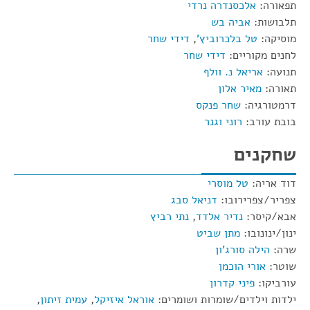
תפאורה:
אלכסנדרה נרדי
תלבושות:
אביה בש
מוסיקה:
טל בלכרוביץ'
,
דידי שחר
לחנים מקוריים:
דידי שחר
תנועה:
אריאל נ. וולף
תאורה:
מאיר אלון
דרמטורגיה:
שחר פנקס
בובת עורב:
רוני וגנר
שחקנים
דוד אריה:
טל מוסרי
צפריר/צפרירובו:
דניאל סבג
אבא/קיסר:
נדיר אלדד
,
נתי רביץ
ינון/ינונובו:
מתן שביט
שרה:
הילה סורג'ון
שוטר:
אורי הוכמן
עורביקו:
פיני קדרון
ילדות וילדים/שומרות ושומרים:
אוראל איזיקל
,
עמית זיתון
,