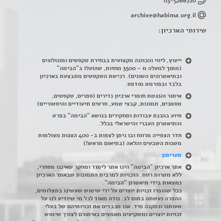
03-5266720
archive@habima.org.il
שירותי הארכיון:
ייעוץ, ליווי והכוונה מקצועית בבחירת טקסטים ומונולוגים
(מתוך למעלה מ – 3500 מחזות, שהועלו ב"הבימה"
ובתיאטרונים השונים). רכישת הטקסטים מתבצעת בארכיון
בלבד ובפורמט מודפס.
איתור והנגשת חומרי ארכיון נדירים
(
ספרים, טקסטים,
מסמכים, תמונות, קבצי שמע, סרטים תיעודיים והיסטוריים)
סיוע בהכנת עבודות ותחקירים בנושא "הבימה" בפרט
והתיאטרון העברי והישראלי בכלל
.
חדר הצפייה מרווח ובו ניתן לצפות ב- 400 הצגות מצולמות
משנות השבעים והלאה (בתיאום מראש!)
תעריפון
אתר ארכיון "הבימה" הינו אתר לימוד ומחקר שאיננו מסחרי,
ללא מטרות רווח. הזכויות למרבית התמונות שבאתר הארכיון
נמצאות בידי תיאטרון "הבימה".
ככל שהופרו זכויות יוצרים על ידי שימוש שעשינו בתצלומים,
ההפרה נעשתה בתום לב. נודה מאוד לכל מי שיודיע לנו על
טעותנו ונתקנה מיד. אנו מכבדים את זכויותיהם של בעלי
זכויות יוצרים ומשקיעים מאמצים באיתורם לצורך שימוש