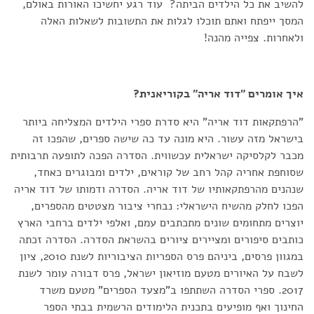
להשיב את כל הילדים הביתה? עוד רגע יחשיכו האורות באולם,
המסך ייפתח ואתם תוכלו לגלות את התשובות לשאלות האלה
ולאחרות. צפייה מהנה!
איך אומרים "דוד אריה" בקוריאנית?
"הרפתקאות דוד אריה" היא סדרת ספרי הילדים המצליחה ביותר
בישראל מזה עשור. היא מונה עד כה שישה ספרים, שהפכו זה
מכבר לקלסיקה ישראלית עכשווית. הסדרה הפכה לתופעה תרבותית
שסוחפת אחריה קהל רחב של קוראים, ילדים ומבוגרים כאחד,
שנהנים מהרפתקאותיו של דוד אריה. הסדרה ודמותו של דוד אריה
הפכו לחלק מהשיח הישראלי: נבחרי ציבור מצטטים מהספרים,
יוצרים מתחומים שונים מתכתבים עמם, ואלפי ילדים ברחבי הארץ
כותבים סיפורים ומציירים ציורים בהשראת הסדרה. הסדרה זכתה
במגוון פרסים, ביניהם פרס הספריות הציבוריות לשנת 2010, ציון
לשבח על האיורים מטעם מוזיאון ישראל, פרס דבורה עומר לשנת
2017. ספרי הסדרה השתתפו ב"מצעד הספרים" מטעם משרד
החינוך ואף מופיעים בתכנית הלימודים הרשמית בבתי הספר