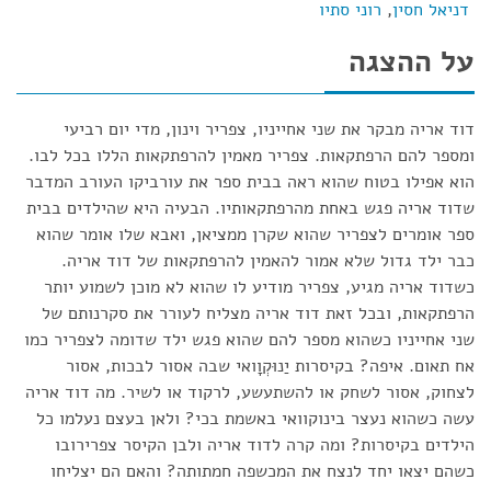
דניאל חסין
,
רוני סתיו
על ההצגה
דוד אריה מבקר את שני אחייניו, צפריר וינון, מדי יום רביעי
ומספר להם הרפתקאות. צפריר מאמין להרפתקאות הללו בכל לבו.
הוא אפילו בטוח שהוא ראה בבית ספר את עורביקו העורב המדבר
שדוד אריה פגש באחת מהרפתקאותיו. הבעיה היא שהילדים בבית
ספר אומרים לצפריר שהוא שקרן ממציאן, ואבא שלו אומר שהוא
כבר ילד גדול שלא אמור להאמין להרפתקאות של דוד אריה.
כשדוד אריה מגיע, צפריר מודיע לו שהוא לא מוכן לשמוע יותר
הרפתקאות, ובכל זאת דוד אריה מצליח לעורר את סקרנותם של
שני אחייניו כשהוא מספר להם שהוא פגש ילד שדומה לצפריר כמו
אח תאום. איפה? בקיסרות יַנוּקְוָואי שבה אסור לבכות, אסור
לצחוק, אסור לשחק או להשתעשע, לרקוד או לשיר. מה דוד אריה
עשה כשהוא נעצר בינוקוואי באשמת בכי? ולאן בעצם נעלמו כל
הילדים בקיסרות? ומה קרה לדוד אריה ולבן הקיסר צפרירובו
כשהם יצאו יחד לנצח את המכשפה חמתותה? והאם הם יצליחו