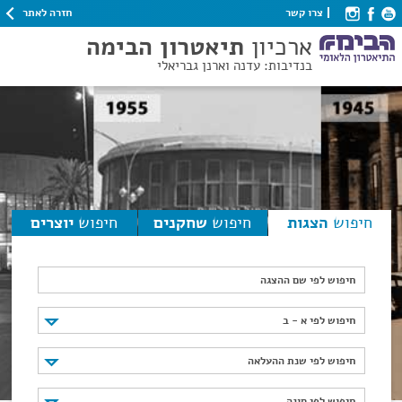
חזרה לאתר
צרו קשר
ארכיון
תיאטרון הבימה
בנדיבות: עדנה וארנן גבריאלי
חיפוש
הצגות
חיפוש
שחקנים
חיפוש
יוצרים
חיפוש לפי שם ההצגה
חיפוש לפי א - ב
חיפוש לפי א - ב
חיפוש לפי שנת ההעלאה
חיפוש לפי שנת ההעלאה
חיפוש לפי סוגה
חיפוש לפי סוגה