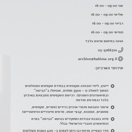
שני 09:00 - 16:00
שלישי 09:00 - 16:00
רביעי 09:00 - 16:00
חמישי 09:00 - 16:00
הגעה בתיאום מראש בלבד
03-5266720
archive@habima.org.il
שירותי הארכיון:
ייעוץ, ליווי והכוונה מקצועית בבחירת טקסטים ומונולוגים
(מתוך למעלה מ – 3500 מחזות, שהועלו ב"הבימה"
ובתיאטרונים השונים). רכישת הטקסטים מתבצעת בארכיון
בלבד ובפורמט מודפס.
איתור והנגשת חומרי ארכיון נדירים
(
ספרים, טקסטים,
מסמכים, תמונות, קבצי שמע, סרטים תיעודיים והיסטוריים)
סיוע בהכנת עבודות ותחקירים בנושא "הבימה" בפרט
והתיאטרון העברי והישראלי בכלל
.
חדר הצפייה מרווח ובו ניתן לצפות ב- 400 הצגות מצולמות