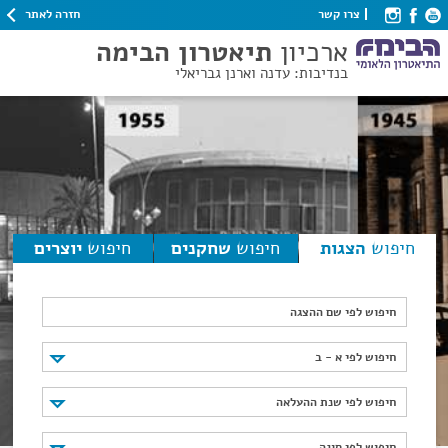
חזרה לאתר
צרו קשר
ארכיון
תיאטרון הבימה
בנדיבות: עדנה וארנן גבריאלי
חיפוש
הצגות
חיפוש
שחקנים
חיפוש
יוצרים
חיפוש לפי שם ההצגה
חיפוש לפי א - ב
חיפוש לפי א - ב
חיפוש לפי שנת ההעלאה
חיפוש לפי שנת ההעלאה
חיפוש לפי סוגה
חיפוש לפי סוגה