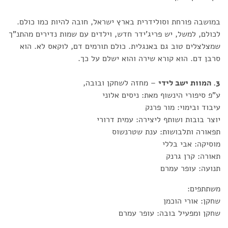
במושבה פורחת וסולידרית בארץ ישראל, חובה להיות כמו כולם.
לכולם, למשל, יש פריג'ידר חדש, וילדים עם שמות נדירים מהתנ"ך
שמצלצלים טוב גם באנגלית. כולם תורמים דם, לוקאס לא. הוא
סרבן דם. הוא קורא שירה והוא ישלם על כך.
3. המוות ישב לידי
– מחזה לשחקן ובובה,
ע"פ סיפורי הינשוף מאת: ניסים אלוני
עיבוד ובימוי: מור פרנק
יוצר בובות ושותף ליצירה: עמית דרורי
תפאורה ותלבושות: ענת שטרנשוס
מוסיקה: אבי בללי
תאורה: קרן גרנק
תנועה: עופר עמרם
משתתפים:
שחקן: אורי הוכמן
שחקן ומפעיל בובה: עופר עמרם