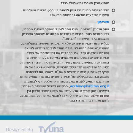
והתיאטרון העברי והישראלי בכלל
.
חדר הצפייה מרווח ובו ניתן לצפות ב- 400 הצגות מצולמות
משנות השבעים והלאה (בתיאום מראש!)
תעריפון
אתר ארכיון "הבימה" הינו אתר לימוד ומחקר שאיננו מסחרי,
ללא מטרות רווח. הזכויות למרבית התמונות שבאתר הארכיון
נמצאות בידי תיאטרון "הבימה".
ככל שהופרו זכויות יוצרים על ידי שימוש שעשינו בתצלומים,
ההפרה נעשתה בתום לב. נודה מאוד לכל מי שיודיע לנו על
טעותנו ונתקנה מיד. אנו מכבדים את זכויותיהם של בעלי
זכויות יוצרים ומשקיעים מאמצים באיתורם לצורך שימוש
בחומרים המופיעים באתר, אשר הזכויות עליהן אינן ידועות על
ידנו. כל עוד לא אותרו בעלי הזכויות, השימוש נעשה על פי
סעיף 27א לחוק זכויות יוצרים תשס"ח-2007. אם לדעתכם
נפגעה זכותכם כבעלים של זכויות יוצרים בחומר המופיע באתר
זה, הנכם רשאים לפנות באמצעות דואר אלקטרוני לכתובת:
archive@habima.org.il
, בבקשה לחדול מעשיית השימוש
ביצירה/מתן קרדיט. אנא ציינו שם מלא ומספר טלפון וכן
תצרפו צילום מסך וקישור לדף הרלוונטי באתר, על מנת שנוכל
לתקן את הדבר. תודה רבה.
Designed By