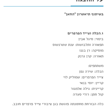
בשיתוף תיאטרון "החאן"
1.הכלה וצייד הפרפרים
בימוי: סיגל אבין
תפאורה ותלבושות: ענת שטרנשוס
מוסיקה: רן בגנו
תאורה: קרן גרנק
משתתפים:
הכלה: שירה גפן
צייד הפרפרים: שמוליק לוי
קריין: יוסי בנאי
קריינית: גילה אלמגור
קול חתן: רודי סעדה
כלה הבורחת מחתונתה פוגשת בגן ציבורי צייד פרפרים חובב.