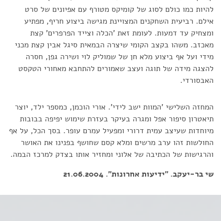
להיות כמו כולם לסוג של קומיקס מטורף עם אפיונים של סרט
אילם. רביעית השחקנים המצויינת מגישה ביצוע חריף, מפתיע
ומצחיק עד דמעות. לעומת זאת 'הכלה וצייד הפרפרים' קצת
מאכזב. משהו בקצב הקומי שיצרה הבמאית סיגל אבין קצת מכני
מידי ועל אף ביצוע מלא חן של שמוליק לוי ושירה גפן, חסרה
להצגה מידה של תוגה ועצב שאמורים להתחבא מאחורי הטקסט
האבסורדי.
המחזה השלישי 'המוות ישב לידי'. אורי הוכמן, כמספר ילד, יוצר
תיאטרון סיפור אפל ומגרה בעיקר בעזרת שימוש יפיפה בבובות
מיוחדות שעיצב עמית דרורי ומפעיל עמרם עופר. בסך הכל, על אף
החולשות זהו ערב מרשים ומלא קסם שחושף בפנינו את האושר
והרגישות של הכתיבה של אלוני ומחזיר אותו בצדק למרכז הבמה.
שי בר-יעקב. "ידיעות אחרונות". 21.06.2004