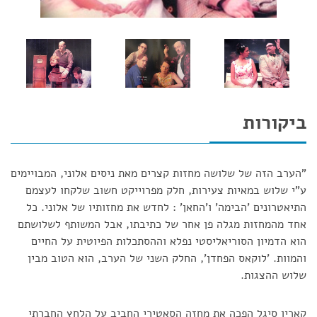
ביקורות
"הערב הזה של שלושה מחזות קצרים מאת ניסים אלוני, המבויימים
ע"י שלוש במאיות צעירות, חלק מפרוייקט חשוב שלקחו לעצמם
התיאטרונים 'הבימה' ו'החאן' : לחדש את מחזותיו של אלוני. כל
אחד מהמחזות מגלה פן אחר של כתיבתו, אבל המשותף לשלושתם
הוא הדמיון הסוריאליסטי נפלא וההסתכלות הפיוטית על החיים
והמוות. 'לוקאס הפחדן', החלק השני של הערב, הוא הטוב מבין
שלוש ההצגות.
קארין סיגל הפכה את מחזה הסאטירי החביב על הלחץ החברתי