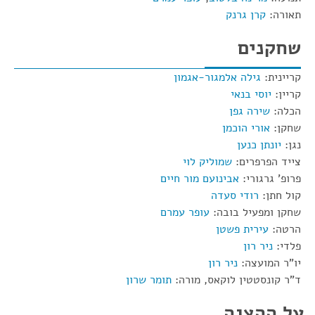
תאורה:
קרן גרנק
שחקנים
קריינית:
גילה אלמגור-אגמון
קריין:
יוסי בנאי
הכלה:
שירה גפן
שחקן:
אורי הוכמן
נגן:
יונתן כנען
צייד הפרפרים:
שמוליק לוי
פרופ' גרגורי:
אבינועם מור חיים
קול חתן:
רודי סעדה
שחקן ומפעיל בובה:
עופר עמרם
הרטה:
עירית פשטן
פלדי:
ניר רון
יו"ר המועצה:
ניר רון
ד"ר קונסטטין לוקאס, מורה:
תומר שרון
על ההצגה