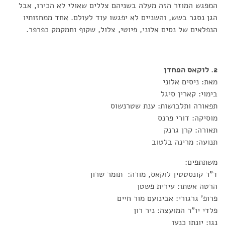
המפגש המוזר הזה מעלה בשניהם צללים שאולי לא הכירו, אבל
הגן נסגר בשש, והשניים לא יפגשו עוד לעולם. אחד ממחזותיו
הנפלאים של נסים אלוני, פיוטי, צלול, שקוף וחמקמק כפרפר.
2. לוקאס הפחדן
מאת: ניסים אלוני
בימוי: קארין סיגל
תפאורה ותלבושות: ענת שטרנשוס
מוסיקה: דורי פרנס
תאורה: קרן גרנק
תנועה: מרינה בלטוב
משתתפים:
ד"ר קונסטטין לוקאס, מורה: תומר שרון
הרטה אשתו: עירית פשטן
פרופ' גרגורי: אבינועם מור חיים
פלדי יו"ר המועצה: ניר רון
נגן: יונתן כנען