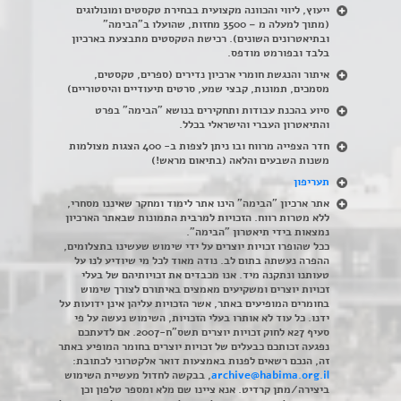
ייעוץ, ליווי והכוונה מקצועית בבחירת טקסטים ומונולוגים
(מתוך למעלה מ – 3500 מחזות, שהועלו ב"הבימה"
ובתיאטרונים השונים). רכישת הטקסטים מתבצעת בארכיון
בלבד ובפורמט מודפס.
איתור והנגשת חומרי ארכיון נדירים
(
ספרים, טקסטים,
מסמכים, תמונות, קבצי שמע, סרטים תיעודיים והיסטוריים)
סיוע בהכנת עבודות ותחקירים בנושא "הבימה" בפרט
והתיאטרון העברי והישראלי בכלל
.
חדר הצפייה מרווח ובו ניתן לצפות ב- 400 הצגות מצולמות
משנות השבעים והלאה (בתיאום מראש!)
תעריפון
אתר ארכיון "הבימה" הינו אתר לימוד ומחקר שאיננו מסחרי,
ללא מטרות רווח. הזכויות למרבית התמונות שבאתר הארכיון
נמצאות בידי תיאטרון "הבימה".
ככל שהופרו זכויות יוצרים על ידי שימוש שעשינו בתצלומים,
ההפרה נעשתה בתום לב. נודה מאוד לכל מי שיודיע לנו על
טעותנו ונתקנה מיד. אנו מכבדים את זכויותיהם של בעלי
זכויות יוצרים ומשקיעים מאמצים באיתורם לצורך שימוש
בחומרים המופיעים באתר, אשר הזכויות עליהן אינן ידועות על
ידנו. כל עוד לא אותרו בעלי הזכויות, השימוש נעשה על פי
סעיף 27א לחוק זכויות יוצרים תשס"ח-2007. אם לדעתכם
נפגעה זכותכם כבעלים של זכויות יוצרים בחומר המופיע באתר
זה, הנכם רשאים לפנות באמצעות דואר אלקטרוני לכתובת:
archive@habima.org.il
, בבקשה לחדול מעשיית השימוש
ביצירה/מתן קרדיט. אנא ציינו שם מלא ומספר טלפון וכן