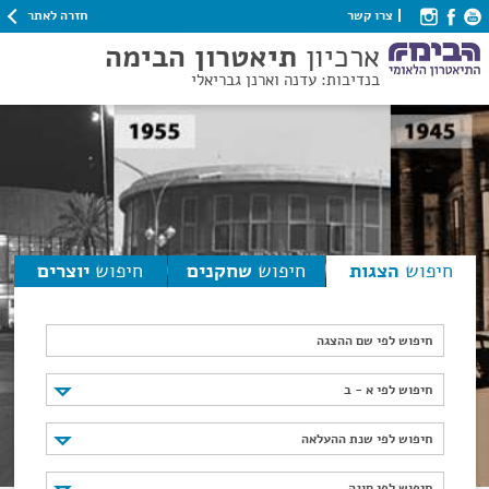
חזרה לאתר
צרו קשר
ארכיון
תיאטרון הבימה
בנדיבות: עדנה וארנן גבריאלי
חיפוש
הצגות
חיפוש
שחקנים
חיפוש
יוצרים
חיפוש לפי שם ההצגה
חיפוש לפי א - ב
חיפוש לפי א - ב
חיפוש לפי שנת ההעלאה
חיפוש לפי שנת ההעלאה
חיפוש לפי סוגה
חיפוש לפי סוגה