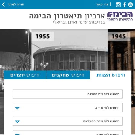
חזרה לאתר
צרו קשר
ארכיון
תיאטרון הבימה
בנדיבות: עדנה וארנן גבריאלי
חיפוש
הצגות
חיפוש
שחקנים
חיפוש
יוצרים
חיפוש לפי שם ההצגה
חיפוש לפי א - ב
חיפוש לפי א - ב
חיפוש לפי שנת ההעלאה
חיפוש לפי שנת ההעלאה
חיפוש לפי סוגה
חיפוש לפי סוגה