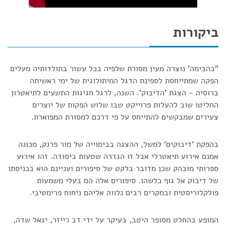
ביקורות
"בהבימה' נוצרה מעין מסורת שלפיה בכל עשור בתולדותיה מעלים
הפקה שמתייחסת לספינת הדגל המיתולוגית של ימי ראשיתה
ברוסיה - הצגת 'הדיבוק'. השנה, לרגל חגיגות התשעים לתיאטרון
החליטו שוב להעלות פרוייקט שבו שלוש הפקות של יוצרים
צעירים שמבקשים להתייחס על פי דרכם למסורת המפוארת.
בהפקת 'דיבוקים' למשל, ההצגה בבימוייה של מור פרנק, מכונה
אמנם אירוע תיאטרלי אבל זו הגדרה שטעות ביסודה. זהו אירוע
ספרותי מובהק שכן מדובר בלקט של סיפורים ועניינם הוא בכניסתו
של דיבוק אל גוף כלשהו. סיפורים אלה הם בעלי משמעות
פולקלוריסטית ובמקרים רבים נלווה אליהם ניחוח פרימטיבי.
המופע בהחלט מסופר היטב, בעיקר על ידי דב רייזר, יגאל שדה,