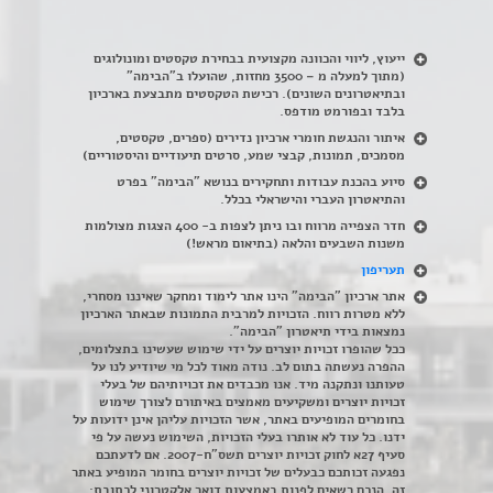
ייעוץ, ליווי והכוונה מקצועית בבחירת טקסטים ומונולוגים
(מתוך למעלה מ – 3500 מחזות, שהועלו ב"הבימה"
ובתיאטרונים השונים). רכישת הטקסטים מתבצעת בארכיון
בלבד ובפורמט מודפס.
איתור והנגשת חומרי ארכיון נדירים
(
ספרים, טקסטים,
מסמכים, תמונות, קבצי שמע, סרטים תיעודיים והיסטוריים)
סיוע בהכנת עבודות ותחקירים בנושא "הבימה" בפרט
והתיאטרון העברי והישראלי בכלל
.
חדר הצפייה מרווח ובו ניתן לצפות ב- 400 הצגות מצולמות
משנות השבעים והלאה (בתיאום מראש!)
תעריפון
אתר ארכיון "הבימה" הינו אתר לימוד ומחקר שאיננו מסחרי,
ללא מטרות רווח. הזכויות למרבית התמונות שבאתר הארכיון
נמצאות בידי תיאטרון "הבימה".
ככל שהופרו זכויות יוצרים על ידי שימוש שעשינו בתצלומים,
ההפרה נעשתה בתום לב. נודה מאוד לכל מי שיודיע לנו על
טעותנו ונתקנה מיד. אנו מכבדים את זכויותיהם של בעלי
זכויות יוצרים ומשקיעים מאמצים באיתורם לצורך שימוש
בחומרים המופיעים באתר, אשר הזכויות עליהן אינן ידועות על
ידנו. כל עוד לא אותרו בעלי הזכויות, השימוש נעשה על פי
סעיף 27א לחוק זכויות יוצרים תשס"ח-2007. אם לדעתכם
נפגעה זכותכם כבעלים של זכויות יוצרים בחומר המופיע באתר
זה, הנכם רשאים לפנות באמצעות דואר אלקטרוני לכתובת: