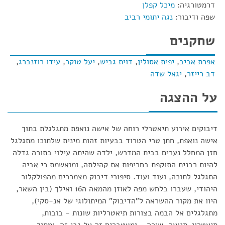
דרמטורגיה:
מיכל קפלן
שפה ודיבור:
נגה יתומי רביב
שחקנים
אפרת אביב
,
יפית אסולין
,
דוית גביש
,
יעל טוקר
,
עידו רוזנברג
,
דב רייזר
,
יגאל שדה
על ההצגה
דיבוקים אירוע תיאטרלי רוחה של אישה נואפת מתגלגלת בתוך
אישה נואפת, חתן טרי הטרוד בבעיות זהות מינית שלתוכו מתגלגל
חזן המחלל נערים בבית המדרש, ילדה שהיתה עילוי בתורה גדלה
להיות רבנית התוקפת בחריפות את קהילתה, ומואשמת כי אביה
התגלגל לתוכה, ועוד ועוד. סיפורי דיבוק מצמררים מהפולקלור
היהודי, שעברו בלחש מפה לאוזן מהמאה ה16 ואילך (בין השאר,
היוו את מקור ההשראה ל"הדיבוק" המיתולוגי של אנ-סקי),
מתגלגלים אל הבמה בצורות תיאטרליות שונות - בובות,