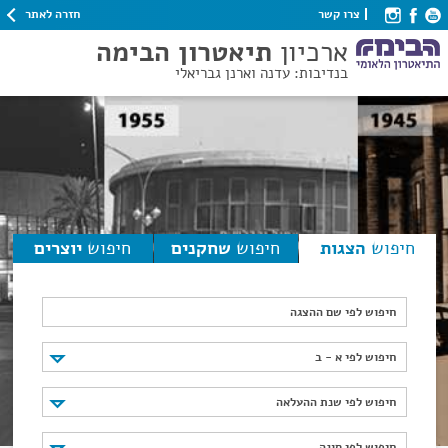
חזרה לאתר
צרו קשר
ארכיון
תיאטרון הבימה
בנדיבות: עדנה וארנן גבריאלי
חיפוש
הצגות
חיפוש
שחקנים
חיפוש
יוצרים
חיפוש לפי שם ההצגה
חיפוש לפי א - ב
חיפוש לפי א - ב
חיפוש לפי שנת ההעלאה
חיפוש לפי שנת ההעלאה
חיפוש לפי סוגה
חיפוש לפי סוגה