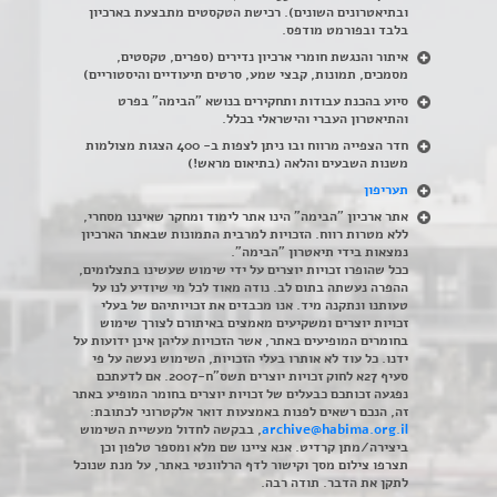
ובתיאטרונים השונים). רכישת הטקסטים מתבצעת בארכיון
בלבד ובפורמט מודפס.
איתור והנגשת חומרי ארכיון נדירים
(
ספרים, טקסטים,
מסמכים, תמונות, קבצי שמע, סרטים תיעודיים והיסטוריים)
סיוע בהכנת עבודות ותחקירים בנושא "הבימה" בפרט
והתיאטרון העברי והישראלי בכלל
.
חדר הצפייה מרווח ובו ניתן לצפות ב- 400 הצגות מצולמות
משנות השבעים והלאה (בתיאום מראש!)
תעריפון
אתר ארכיון "הבימה" הינו אתר לימוד ומחקר שאיננו מסחרי,
ללא מטרות רווח. הזכויות למרבית התמונות שבאתר הארכיון
נמצאות בידי תיאטרון "הבימה".
ככל שהופרו זכויות יוצרים על ידי שימוש שעשינו בתצלומים,
ההפרה נעשתה בתום לב. נודה מאוד לכל מי שיודיע לנו על
טעותנו ונתקנה מיד. אנו מכבדים את זכויותיהם של בעלי
זכויות יוצרים ומשקיעים מאמצים באיתורם לצורך שימוש
בחומרים המופיעים באתר, אשר הזכויות עליהן אינן ידועות על
ידנו. כל עוד לא אותרו בעלי הזכויות, השימוש נעשה על פי
סעיף 27א לחוק זכויות יוצרים תשס"ח-2007. אם לדעתכם
נפגעה זכותכם כבעלים של זכויות יוצרים בחומר המופיע באתר
זה, הנכם רשאים לפנות באמצעות דואר אלקטרוני לכתובת:
archive@habima.org.il
, בבקשה לחדול מעשיית השימוש
ביצירה/מתן קרדיט. אנא ציינו שם מלא ומספר טלפון וכן
תצרפו צילום מסך וקישור לדף הרלוונטי באתר, על מנת שנוכל
לתקן את הדבר. תודה רבה.