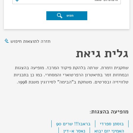
חפש
חזרה לתוצאות חיפוש
גלית גיאת
שחקנית וזמרת. שרתה בלהקת פיקוד המרכז. מופיעה בהצגות
ובמחזות זמר בתיאטרון הרפרטוארי והמסחרי. כמו כן בתכניות
טלוויזיה ובסרטים. משחקת ב"הבימה" לסירוגין משנת 1998.
מופיעה בהצגות:
בוסתן ספרדי
בראבו!!! שרים 90
האמיני יום יבוא
נאסר א-דין