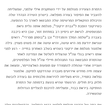
הזמרת הצעירה מגולמת על ידי השחקנית אילי עלמני, שמצליחה
להעביר את הסיפור בצורה מופלאה. כישרון השירה הנהדר שלה
והיכולת הווקאלית המרשימה שלה התבטאו לאורך כל ההופעה.
כשירקוני הופכת ל"גברת ירקוני", מגלמת אותה גלית גיאת
הפנטסטית. לגיאת יש ניסיון רב במחזות זמר, שכן היא כיכבה
בעברה ב"שלמה המלך והסנדלר" וכן ב"בוסתן ספרדי". רואים
שגיאת יודעת מה היא עושה, והיא עושה את זה פשוט מצוין. גילה
אלמגור מגלמת את ירקוני כשהיא בשלב האחרון בחייה - רגע לפני
אותו ריאיון בגלי צה"ל שהצליח לטלטל את המדינה לאחר
שהזמרת התבטאה נגד התנהלות חיילי צה"ל מול הפלסטינים,
ושנייה אחרי שהחלה להתמודד עם תופעות האלצהיימר, ומצאה את
עצמה חיה מחדש אירועים מעברה שהזדקקו לתיקון. אלמגור
נפלאה כתמיד, והיא מצליחה להיראות מלכותית גם בעודה לובשת
חלוק בית חולים. הרגשתי שהיא נוגעת בדמותה של הזמרת
הוותיקה ביראת כבוד, ומצליחה להיכנס לנעליים הגדולות
שהשאירה.
את בתה של ירקוני מגלמת ליליאן ברטו הנפלאה, והדיאלוגים שלה