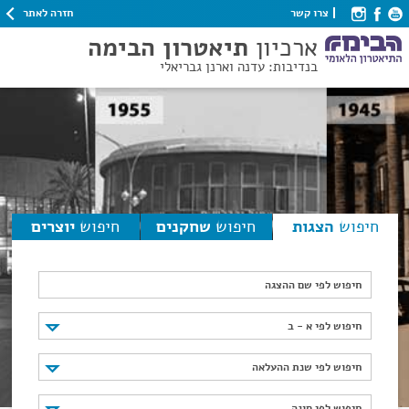
חזרה לאתר
צרו קשר
ארכיון
תיאטרון הבימה
בנדיבות: עדנה וארנן גבריאלי
חיפוש
הצגות
חיפוש
שחקנים
חיפוש
יוצרים
חיפוש לפי שם ההצגה
חיפוש לפי א - ב
חיפוש לפי א - ב
חיפוש לפי שנת ההעלאה
חיפוש לפי שנת ההעלאה
חיפוש לפי סוגה
חיפוש לפי סוגה