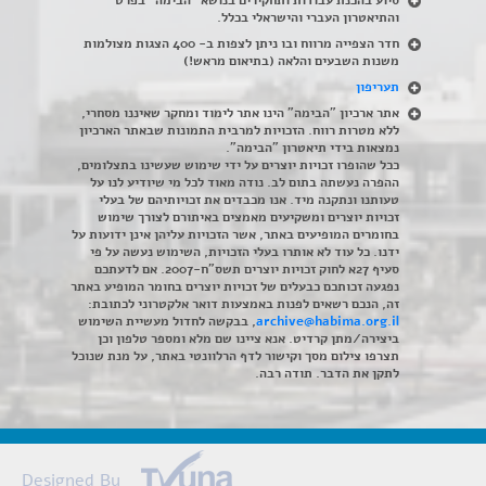
והתיאטרון העברי והישראלי בכלל
.
חדר הצפייה מרווח ובו ניתן לצפות ב- 400 הצגות מצולמות
משנות השבעים והלאה (בתיאום מראש!)
תעריפון
אתר ארכיון "הבימה" הינו אתר לימוד ומחקר שאיננו מסחרי,
ללא מטרות רווח. הזכויות למרבית התמונות שבאתר הארכיון
נמצאות בידי תיאטרון "הבימה".
ככל שהופרו זכויות יוצרים על ידי שימוש שעשינו בתצלומים,
ההפרה נעשתה בתום לב. נודה מאוד לכל מי שיודיע לנו על
טעותנו ונתקנה מיד. אנו מכבדים את זכויותיהם של בעלי
זכויות יוצרים ומשקיעים מאמצים באיתורם לצורך שימוש
בחומרים המופיעים באתר, אשר הזכויות עליהן אינן ידועות על
ידנו. כל עוד לא אותרו בעלי הזכויות, השימוש נעשה על פי
סעיף 27א לחוק זכויות יוצרים תשס"ח-2007. אם לדעתכם
נפגעה זכותכם כבעלים של זכויות יוצרים בחומר המופיע באתר
זה, הנכם רשאים לפנות באמצעות דואר אלקטרוני לכתובת:
archive@habima.org.il
, בבקשה לחדול מעשיית השימוש
ביצירה/מתן קרדיט. אנא ציינו שם מלא ומספר טלפון וכן
תצרפו צילום מסך וקישור לדף הרלוונטי באתר, על מנת שנוכל
לתקן את הדבר. תודה רבה.
Designed By