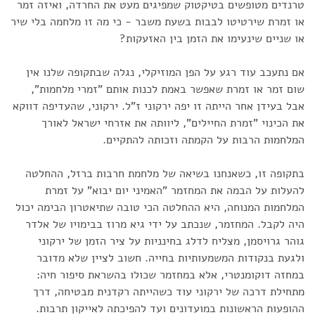
טרנדים מטופשים בטיקטוק שמפיגים מעט את החרדה, ואיזה זמר
או זמרת שירטיטו לבבות בשעת משבר - כי מה זו מלחמה בלי שיר
או שניים שינעימו את הזמן בין האזעקות?
אם נתעכב עוד רגע על הפן המוזיקלי, נגלה שבתקופה שלנו אין
שום זמר או זמרת שאפשר באמת לכנות אותם "זמרי מלחמות",
אבל בעידן אחר הייתה זו יפה ירקוני ז"ל. ירקוני, שהעדיפה דווקא
את הכינוי "זמרת החיילים", ליוותה את אזרחי ישראל לאורך
המלחמות הרבות על הקמתה וזכותה להתקיים.
בתקופה זו, כשאנחנו בשיאה של מלחמת חרבות ברזל, ההחלטה
להעלות על הבמה את המחזמר "האמיני יום יבוא" על זמרת
המלחמות המנוחה, היא ההחלטה הכי טובה שתיאטרון הבימה יכול
היה לקבל. המחזמר, שנכתב על ידי גיא מרוז בבימויו של אלדר
גוהר גרויסמן, מצליח לדלג בחינניות על ציר הזמן של ירקוני
ולגעת בנקודות המשמעותיות בחייה. חשוב לציין שלא מדובר
במחזה דוקומנטרי, אלא במחזמר שכולו בהשראת סיפור חיה:
מתחילת דרכה של ירקוני עוד כשהייתה רקדנית מבטיחה, דרך
ההופעות הראשונות במועדונים ועד להפיכתה לאייקון תרבות.