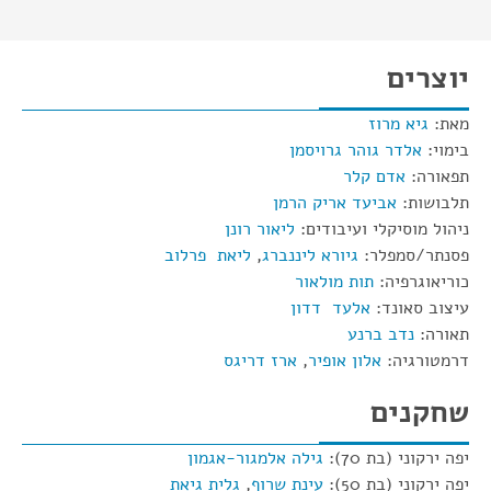
יוצרים
מאת:
גיא מרוז
בימוי:
אלדר גוהר גרויסמן
תפאורה:
אדם קלר
תלבושות:
אביעד אריק הרמן
ניהול מוסיקלי ועיבודים:
ליאור רונן
פסנתר/סמפלר:
גיורא ליננברג
,
ליאת פרלוב
כוריאוגרפיה:
תות מולאור
עיצוב סאונד:
אלעד דדון
תאורה:
נדב ברנע
דרמטורגיה:
אלון אופיר
,
ארז דריגס
שחקנים
יפה ירקוני (בת 70):
גילה אלמגור-אגמון
יפה ירקוני (בת 50):
עינת שרוף
,
גלית גיאת