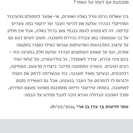
מתכתבת עם דעתו של האחר?
בין שאלות הרות גורל כאלה ואחרות, אי-אפשר להתעלם מהעיבוד
המוזיקלי הנהדר שלקח את להיטי העבר של ירקוני כמה צעדים
קדימה. זה לא פשוט לגעת בנכסי צאן ברזל כאלה, אבל אין חולק
על כך שנעשתה כאן עבודה נהדרת וחשובה. חשוב לשים דגש גם
על עיצוב התלבושות המרשימות שנראו כאילו נתפרו בתקופה
אחרת, וגם על קאסט השחקנים הנהדר שלקח חלק בחגיגה הזו -
בהם פיני קדרון, עודד לאופולד, גל גולדשטיין, טל קלאי ועוד
רבים וטובים. בשורה התחתונה מדובר ביצירה מרגשת, מצחיקה,
רלוונטית, ובעיקר מאוד חשובה. כזו שהצליחה לרתק את הקהל
ולגרום לו להתרפק על העבר בגעגוע, אבל גם השאירה מקום
למחשבה. בטוחה שירקוני הייתה מתמוגגת מאושר מעצם האירוע,
ומכל האהבה הגדולה שהיא זוכה לקבל מחדש על הבמה.
אתר חדשות 13
עדן בן ארי
28/05/2024