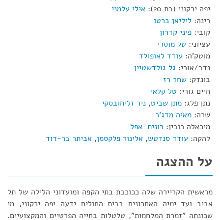
יפה ירקוני (בת 20):
אילי עלמני
רינה:
ליליאן ברטו
קובי:
פיני קדרון
עציוני:
טל מוסרי
מוטק'ה:
עודד לאופולד
נדב/אורי:
גל גולדשטיין
בונדק:
שחר רז
חיים גורי:
טל קלאי
נתן פלג:
מתן שביט
,
ניר זליחובסקי
שרה:
מאיה מדג'ר
מיכאלה רובין:
רונית אפל
להקה:
עודד סנדטש
,
אלינור פלקסמן
,
אביתר בר-דוד
על ההצגה
מראשית הקריירה שלה ככוכבת בתי הקפה ומועדוני הלילה של תל
אביב ועד ימיה האחרונים בבית החולים ידעה יפה ירקוני, מי
שכונתה "זמרת המלחמות", טלטלות בחייה הפרטיים והמקצועיים.