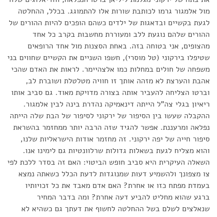
מול אלמגור גרמו לכותבת שורות אלו להתמוגג. בכלל, ההחלטה
לגעת בקשיים ובדאגות של ילדים כשהם הופכים להיות ההורים של
ההורים שלהם נוגעת ללב ומעוררת מחשבות בקרב כל אחד
מהצופים, אני בטוחה בזה. באחת הסצנות מול אחד הרופאים
שטיפלו בירקוני (טל מוסרי), חשפו השניים את הקשיים שחווים בני
משפחה של חולים במחלות כמו אלצהיימר. לראות את האדם שהכי
אהבת והערצת לא מזהה אותך זו חוויה מטלטלת ושוברת לב,
וברטו הצליחה להעביר אותה בצורה מדויקת מאוד. גם סביב אותו
ריאיון בגלי צה"ל הייתה דינאמיקה נהדרת בינה לבין אלמגור.
ההקבלה שעשו בין הסיפור של ירקוני לסיפור של הבת שלה הייתה
נפלאה ומרעננת. אפשר להגיד שזה הרבה יותר ממחזמר בהשראת
סיפור חייה של יפה ירקוני. זה מחזמר אודות הישראליות שלנו,
והוא מצליח לגעת בשאלות גדולות שרלוונטיות גם לימינו אנו.
השאלה העיקרית היא סביב חופש הביטוי: האם זה בסדר ללכת לפי
צו מצפונך ולהשמיע דעות שמנוגדות לדעת הכלל כשאתה נמצא
בעמדת מפתח כזו או אחרת? האם אדם מאבד את כל זכויותיו
ברגע שהוא מחליט להביע דעה אחרת? ומה בדבר המחיר
שנאלצים לשלם בשל ההחלטה לחשוף את דעתך גם כשהיא לא