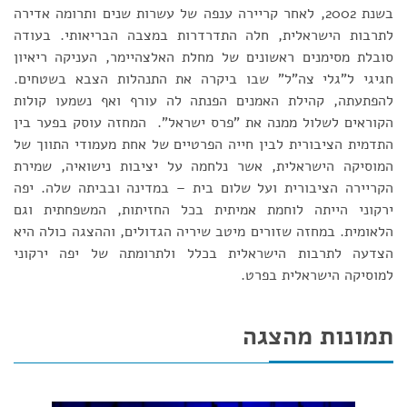
בשנת 2002, לאחר קריירה ענפה של עשרות שנים ותרומה אדירה
לתרבות הישראלית, חלה התדרדרות במצבה הבריאותי. בעודה
סובלת מסימנים ראשונים של מחלת האלצהיימר, העניקה ריאיון
חגיגי ל"גלי צה"ל" שבו ביקרה את התנהלות הצבא בשטחים.
להפתעתה, קהילת האמנים הפנתה לה עורף ואף נשמעו קולות
הקוראים לשלול ממנה את "פרס ישראל". המחזה עוסק בפער בין
התדמית הציבורית לבין חייה הפרטיים של אחת מעמודי התווך של
המוסיקה הישראלית, אשר נלחמה על יציבות נישואיה, שמירת
הקריירה הציבורית ועל שלום בית – במדינה ובביתה שלה. יפה
ירקוני הייתה לוחמת אמיתית בכל החזיתות, המשפחתית וגם
הלאומית. במחזה שזורים מיטב שיריה הגדולים, וההצגה כולה היא
הצדעה לתרבות הישראלית בכלל ולתרומתה של יפה ירקוני
למוסיקה הישראלית בפרט.
תמונות מהצגה