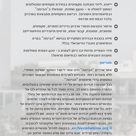
ייעוץ, ליווי והכוונה מקצועית בבחירת טקסטים ומונולוגים
(מתוך למעלה מ – 3500 מחזות, שהועלו ב"הבימה"
ובתיאטרונים השונים). רכישת הטקסטים מתבצעת בארכיון
בלבד ובפורמט מודפס.
איתור והנגשת חומרי ארכיון נדירים
(
ספרים, טקסטים,
מסמכים, תמונות, קבצי שמע, סרטים תיעודיים והיסטוריים)
סיוע בהכנת עבודות ותחקירים בנושא "הבימה" בפרט
והתיאטרון העברי והישראלי בכלל
.
חדר הצפייה מרווח ובו ניתן לצפות ב- 400 הצגות מצולמות
משנות השבעים והלאה (בתיאום מראש!)
תעריפון
אתר ארכיון "הבימה" הינו אתר לימוד ומחקר שאיננו מסחרי,
ללא מטרות רווח. הזכויות למרבית התמונות שבאתר הארכיון
נמצאות בידי תיאטרון "הבימה".
ככל שהופרו זכויות יוצרים על ידי שימוש שעשינו בתצלומים,
ההפרה נעשתה בתום לב. נודה מאוד לכל מי שיודיע לנו על
טעותנו ונתקנה מיד. אנו מכבדים את זכויותיהם של בעלי
זכויות יוצרים ומשקיעים מאמצים באיתורם לצורך שימוש
בחומרים המופיעים באתר, אשר הזכויות עליהן אינן ידועות על
ידנו. כל עוד לא אותרו בעלי הזכויות, השימוש נעשה על פי
סעיף 27א לחוק זכויות יוצרים תשס"ח-2007. אם לדעתכם
נפגעה זכותכם כבעלים של זכויות יוצרים בחומר המופיע באתר
זה, הנכם רשאים לפנות באמצעות דואר אלקטרוני לכתובת:
archive@habima.org.il
, בבקשה לחדול מעשיית השימוש
ביצירה/מתן קרדיט. אנא ציינו שם מלא ומספר טלפון וכן