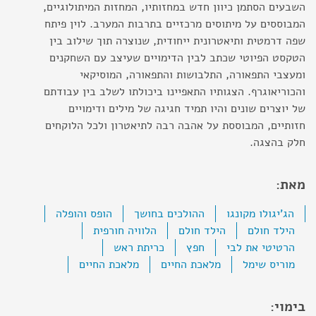
השבעים הסתמן כיוון חדש במחזותיו, המחזות המיתולוגיים,
המבוססים על מיתוסים מרכזיים בתרבות המערב. לוין פיתח
שפה דרמטית ותיאטרונית ייחודית, שנוצרה תוך שילוב בין
הטקסט הפיוטי שכתב לבין הדימויים שעיצב עם השחקנים
ומעצבי התפאורה, התלבושות והתפאורה, המוסיקאי
והכוריאוגרף. הצגותיו התאפיינו ביכולתו לשלב בין עבודתם
של יוצרים שונים והיו תמיד חגיגה של מילים ודימויים
חזותיים, המבוססת על אהבה רבה לתיאטרון ולכל הלוקחים
חלק בהצגה.
מאת:
הג'יגולו מקונגו
ההולכים בחושך
הופס והופלה
הילד חולם
הילד חולם
הלוויה חורפית
הרטיטי את לבי
חפץ
כריתת ראש
מוריס שימל
מלאכת החיים
מלאכת החיים
בימוי: