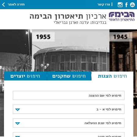
חזרה לאתר
צרו קשר
ארכיון
תיאטרון הבימה
בנדיבות: עדנה וארנן גבריאלי
חיפוש
הצגות
חיפוש
שחקנים
חיפוש
יוצרים
חיפוש לפי שם ההצגה
חיפוש לפי א - ב
חיפוש לפי א - ב
חיפוש לפי שנת ההעלאה
חיפוש לפי שנת ההעלאה
חיפוש לפי סוגה
חיפוש לפי סוגה