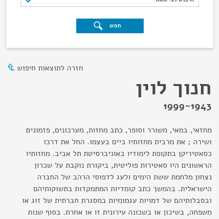
חפש
חזרה לתוצאות חיפוש
חנוך לוין
1999-1943
מחזאי, במאי, משורר וסופר, כתב מחזות, מערכונים, פזמונים
ושירה ; את מרבית מחזותיו ביים בעצמו. החל את דרכו
כסאטיריקן בתקופת לימודיו באוניברסיטת תל אביב. מחזותיו
הראשונים היו סאטירות פוליטית, ביקורת נוקבת על שכרון
נצחון מלחמת ששת הימים ולעג לדפוסי הרהב של החברה
הישראלית. בהמשך כתב קומדיות המתמקדות בתשוקותיהם
ובסבלותיהם של דמויות עגמומיות במסגרת חברתית של זוג או
משפחה, בשיכון או בשכונה עירונית זו או אחרת. בסוף שנות