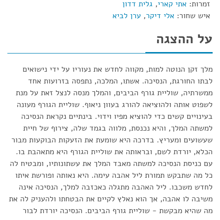
זמרות:
אתי קארי
,
גלית דדון
איש שחור:
אלי דיקר
,
ערן לביא
על ההצגה
מלך זקן הנוטה למות, מקווה לחדש את נעוריו על ידי נישואים
לבתו החורגת, הנסיכה. אשתו, המלכה, נתפסה בזרועות אחד
ממשרתיה, שוליית גורף הביבים, והמלך מנסה לנצל זאת על מנת
לשפוט אותה ולהוציאה להורג בעוון ניאוף. שוליית הגורף מעונה
בעינויים קשים כדי להוציא מפיו וידוי. בינתיים נקראת הנסיכה
למשתה המלך, והיא נכנסת, מלווה בגמד שלה, צירוף של חיית
שעשועים ומעריץ. בדרכה היא שומעת את הזעקות הבוקעות מבור
הכלא, יורדת לשם, ובראותה את שוליית הגורף היא מתאהבת בו.
עם כניסת הנסיכה למשתה מאבד המלך את עשתונותיו, ומבטיח לה
כל מה שתבקש תמורת ליל אהבה עימה. היא נאותה ופורשת איתו
לחדש משכבו. ליל האהבה מתגלה כאכזבה למלך, הנסיכה אינה
משיבה לו אהבה, אך הוא נאלץ לקיים את הבטחתו ולהעניק לה את
מה שהיא מבקשת - שוליית גורף הביבים. הנסיכה יורדת לבור