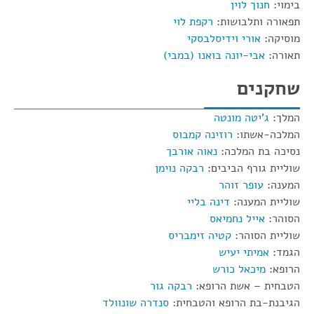
בימוי:
חנוך לוין
תפאורה ותלבושות:
רקפת לוי
מוסיקה:
אורי וידיסלבסקי
תאורה:
אבי-יונה בואנו (במבי)
שחקנים
המלך:
ג'יטה מונטה
המלכה-אשתו:
רוזינה קמבוס
נסיכה בת המלכה:
נאוה אורבך
שוליית גורף הביבים:
רבקה נוימן
המענה:
עופר זוהר
שוליית המענה:
דינה בליי
הסוהר:
אייל נחמיאס
שוליית הסוהר:
קטיה זימבריס
הגמד:
אמיתי יעיש
הרופא:
מיכאל כורש
הטבחית – אשת הרופא:
רבקה גור
הגיבנת-בת הרופא והטבחית:
סנדרה שונוולד