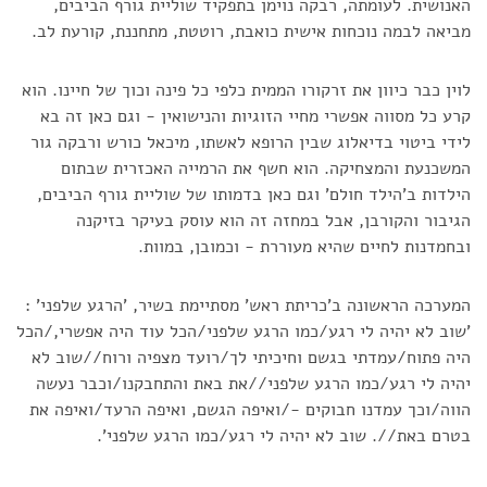
האנושית. לעומתה, רבקה נוימן בתפקיד שוליית גורף הביבים,
מביאה לבמה נוכחות אישית כואבת, רוטטת, מתחננת, קורעת לב.
לוין כבר כיוון את זרקורו הממית כלפי כל פינה וכוך של חיינו. הוא
קרע כל מסווה אפשרי מחיי הזוגיות והנישואין - וגם כאן זה בא
לידי ביטוי בדיאלוג שבין הרופא לאשתו, מיכאל כורש ורבקה גור
המשכנעת והמצחיקה. הוא חשף את הרמייה האכזרית שבתום
הילדות ב'הילד חולם' וגם כאן בדמותו של שוליית גורף הביבים,
הגיבור והקורבן, אבל במחזה זה הוא עוסק בעיקר בזיקנה
ובחמדנות לחיים שהיא מעוררת - וכמובן, במוות.
המערכה הראשונה ב'כריתת ראש' מסתיימת בשיר, 'הרגע שלפני' :
'שוב לא יהיה לי רגע/כמו הרגע שלפני/הכל עוד היה אפשרי,/הכל
היה פתוח/עמדתי בגשם וחיכיתי לך/רועד מצפיה ורוח//שוב לא
יהיה לי רגע/כמו הרגע שלפני//את באת והתחבקנו/וכבר נעשה
הווה/וכך עמדנו חבוקים -/ואיפה הגשם, ואיפה הרעד/ואיפה את
בטרם באת//. שוב לא יהיה לי רגע/כמו הרגע שלפני'.