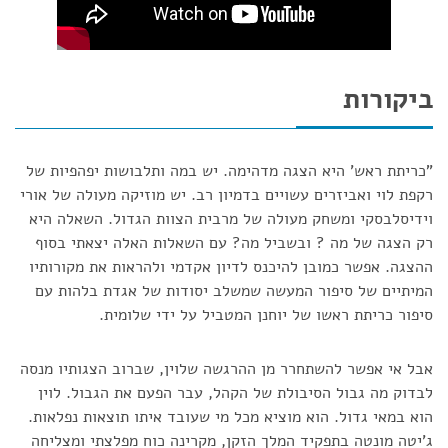
ביקורות
"כריתת ראש' היא הצגה מדהימה. יש במה ותלבושות יפהפיות של
רקפת לוי ואביזרים עשויים בדמיון רב. יש מוזיקה מעולה של אורי
וידיסלבסקי ומשחק מעולה של מרבית הצוות הגדול. השאלה היא
רק הצגה של מה ? ובשביל מה? עם השאלות האלה יצאתי בסוף
ההצגה. אפשר כמובן להיכנס לדיון אקדמי ולהראות את מקורותיו
המיתיים של סיפור המעשה שמשלב יסודות של אגדת בלהות עם
סיפור כריתת ראשו של יוחנן המטביל על ידי שלומית.
אבל אי אפשר להשתחרר מן ההרגשה שלוין, שברוב הצגותיו מנסה
לבדוק מה גבול הסיבולת של הקהל, עבר הפעם את הגבול. לוין
הוא במאי גדול. הוא מוציא מכל מי שעובד איתו תוצאות נפלאות.
ג'יטה מונטה בתפקיד המלך הזקן, מקרינה כוח מפלצתי ומצליחה