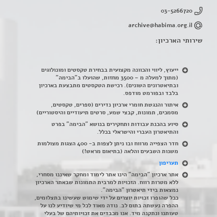
03-5266720
archive@habima.org.il
שירותי הארכיון:
ייעוץ, ליווי והכוונה מקצועית בבחירת טקסטים ומונולוגים
(מתוך למעלה מ – 3500 מחזות, שהועלו ב"הבימה"
ובתיאטרונים השונים). רכישת הטקסטים מתבצעת בארכיון
בלבד ובפורמט מודפס.
איתור והנגשת חומרי ארכיון נדירים
(
ספרים, טקסטים,
מסמכים, תמונות, קבצי שמע, סרטים תיעודיים והיסטוריים)
סיוע בהכנת עבודות ותחקירים בנושא "הבימה" בפרט
והתיאטרון העברי והישראלי בכלל
.
חדר הצפייה מרווח ובו ניתן לצפות ב- 400 הצגות מצולמות
משנות השבעים והלאה (בתיאום מראש!)
תעריפון
אתר ארכיון "הבימה" הינו אתר לימוד ומחקר שאיננו מסחרי,
ללא מטרות רווח. הזכויות למרבית התמונות שבאתר הארכיון
נמצאות בידי תיאטרון "הבימה".
ככל שהופרו זכויות יוצרים על ידי שימוש שעשינו בתצלומים,
ההפרה נעשתה בתום לב. נודה מאוד לכל מי שיודיע לנו על
טעותנו ונתקנה מיד. אנו מכבדים את זכויותיהם של בעלי