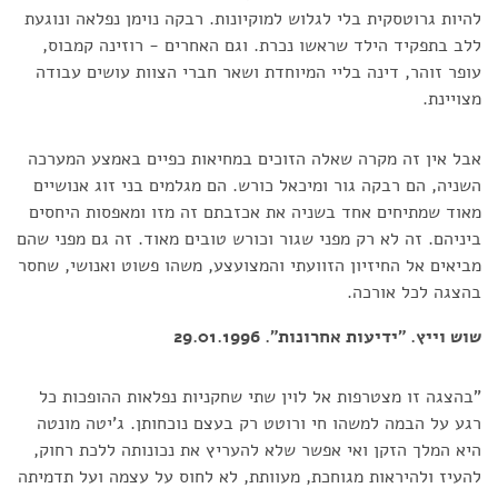
להיות גרוטסקית בלי לגלוש למוקיונות. רבקה נוימן נפלאה ונוגעת
ללב בתפקיד הילד שראשו נכרת. וגם האחרים - רוזינה קמבוס,
עופר זוהר, דינה בליי המיוחדת ושאר חברי הצוות עושים עבודה
מצויינת.
אבל אין זה מקרה שאלה הזוכים במחיאות כפיים באמצע המערכה
השניה, הם רבקה גור ומיכאל כורש. הם מגלמים בני זוג אנושיים
מאוד שמתיחים אחד בשניה את אכזבתם זה מזו ומאפסות היחסים
ביניהם. זה לא רק מפני שגור וכורש טובים מאוד. זה גם מפני שהם
מביאים אל החיזיון הזוועתי והמצועצע, משהו פשוט ואנושי, שחסר
בהצגה לכל אורכה.
שוש וייץ. "ידיעות אחרונות". 29.01.1996
"בהצגה זו מצטרפות אל לוין שתי שחקניות נפלאות ההופכות כל
רגע על הבמה למשהו חי ורוטט רק בעצם נוכחותן. ג'יטה מונטה
היא המלך הזקן ואי אפשר שלא להעריץ את נכונותה ללכת רחוק,
להעיז ולהיראות מגוחכת, מעוותת, לא לחוס על עצמה ועל תדמיתה