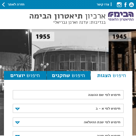
חזרה לאתר
צרו קשר
ארכיון
תיאטרון הבימה
בנדיבות: עדנה וארנן גבריאלי
חיפוש
הצגות
חיפוש
שחקנים
חיפוש
יוצרים
חיפוש לפי שם ההצגה
חיפוש לפי א - ב
חיפוש לפי א - ב
חיפוש לפי שנת ההעלאה
חיפוש לפי שנת ההעלאה
חיפוש לפי סוגה
חיפוש לפי סוגה