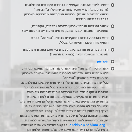
ייעוץ, ליווי והכוונה מקצועית בבחירת טקסטים ומונולוגים
(מתוך למעלה מ – 3500 מחזות, שהועלו ב"הבימה"
ובתיאטרונים השונים). רכישת הטקסטים מתבצעת בארכיון
בלבד ובפורמט מודפס.
איתור והנגשת חומרי ארכיון נדירים
(
ספרים, טקסטים,
מסמכים, תמונות, קבצי שמע, סרטים תיעודיים והיסטוריים)
סיוע בהכנת עבודות ותחקירים בנושא "הבימה" בפרט
והתיאטרון העברי והישראלי בכלל
.
חדר הצפייה מרווח ובו ניתן לצפות ב- 400 הצגות מצולמות
משנות השבעים והלאה (בתיאום מראש!)
תעריפון
אתר ארכיון "הבימה" הינו אתר לימוד ומחקר שאיננו מסחרי,
ללא מטרות רווח. הזכויות למרבית התמונות שבאתר הארכיון
נמצאות בידי תיאטרון "הבימה".
ככל שהופרו זכויות יוצרים על ידי שימוש שעשינו בתצלומים,
ההפרה נעשתה בתום לב. נודה מאוד לכל מי שיודיע לנו על
טעותנו ונתקנה מיד. אנו מכבדים את זכויותיהם של בעלי
זכויות יוצרים ומשקיעים מאמצים באיתורם לצורך שימוש
בחומרים המופיעים באתר, אשר הזכויות עליהן אינן ידועות על
ידנו. כל עוד לא אותרו בעלי הזכויות, השימוש נעשה על פי
סעיף 27א לחוק זכויות יוצרים תשס"ח-2007. אם לדעתכם
נפגעה זכותכם כבעלים של זכויות יוצרים בחומר המופיע באתר
זה, הנכם רשאים לפנות באמצעות דואר אלקטרוני לכתובת:
archive@habima.org.il
, בבקשה לחדול מעשיית השימוש
ביצירה/מתן קרדיט. אנא ציינו שם מלא ומספר טלפון וכן