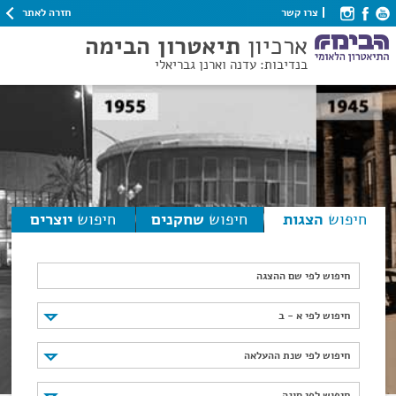
חזרה לאתר
צרו קשר
ארכיון
תיאטרון הבימה
בנדיבות: עדנה וארנן גבריאלי
חיפוש
הצגות
חיפוש
שחקנים
חיפוש
יוצרים
חיפוש לפי שם ההצגה
חיפוש לפי א - ב
חיפוש לפי א - ב
חיפוש לפי שנת ההעלאה
חיפוש לפי שנת ההעלאה
חיפוש לפי סוגה
חיפוש לפי סוגה