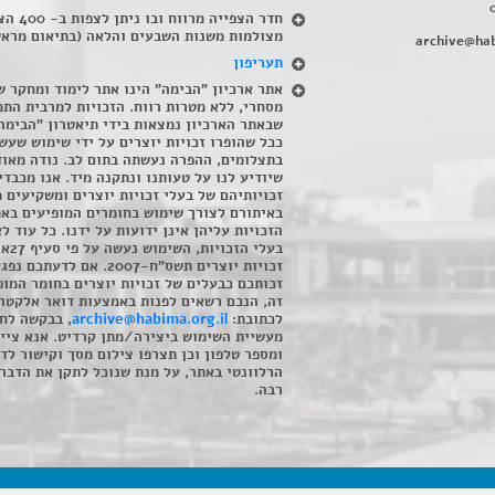
חדר הצפייה מרווח ובו
מצולמות משנות השבעים והלאה (בתיאום מראש
archive@hab
תעריפון
אתר ארכיון "הבימה" הינו אתר לימוד ומחקר ש
מסחרי, ללא מטרות רווח. הזכויות למרבית התמ
שבאתר הארכיון נמצאות בידי תיאטרון "הבימה
ככל שהופרו זכויות יוצרים על ידי שימוש שעשי
בתצלומים, ההפרה נעשתה בתום לב. נודה מאוד
שיודיע לנו על טעותנו ונתקנה מיד. אנו מכבדי
זכויותיהם של בעלי זכויות יוצרים ומשקיעים 
באיתורם לצורך שימוש בחומרים המופיעים בא
הזכויות עליהן אינן ידועות על ידנו. כל עוד ל
בעלי הזכויו
זכויות יוצרים תשס"ח-2007. אם לדעתכם 
זכותכם כבעלים של זכויות יוצרים בחומר המופ
זה, הנכם רשאים לפנות באמצעות דואר אלקטרו
לכתובת:
archive@habima.org.il
, בבקשה לח
מעשיית השימוש ביצירה/מתן קרדיט. אנא ציינ
ומספר טלפון וכן תצרפו צילום מסך וקישור לד
הרלוונטי באתר, על מנת שנוכל לתקן את הדבר.
רבה.