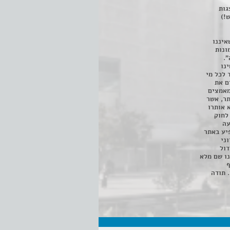
 ניתן לצפות ב- 400 הצגות
!)
איננו
ונות
".
נו
 לכל מי
ם את
מאמצים
תר, אשר
א אותרו
ת, השימוש נעשה על פי סעיף 27א לחוק
נפגעה
יע באתר
ני
דול
ו שם מלא
ף
 תודה