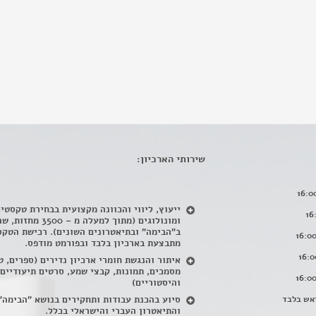
שירותי הארכיון:
ייעוץ, ליווי והכוונה מקצועית בבחירת טקסטי
ומונולוגים (מתוך למעלה מ – 500
ב"הבימה" ובתיאטרונים השונים). רכישת הטקס
מתבצעת בארכיון בלבד ובפורמט מודפס.
איתור והנגשת חומרי ארכיון נדירים
(
ספרים, ט
מסמכים, תמונות, קבצי שמע, סרטים תיעודיים
והיסטוריים)
אש בלבד
סיוע בהכנת עבודות ותחקירים בנושא "הבימה"
והתיאטרון העברי והישראלי בכלל
.