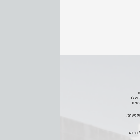
ם
3 מחזות, שהועלו
טים
קסטים,
 בפרט