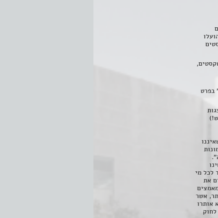
ם
3 מחזות, שהועלו
טים
קסטים,
 בפרט
 ניתן לצפות ב- 400 הצגות
!)
איננו
ונות
".
נו
 לכל מי
ם את
מאמצים
תר, אשר
א אותרו
ת, השימוש נעשה על פי סעיף 27א לחוק