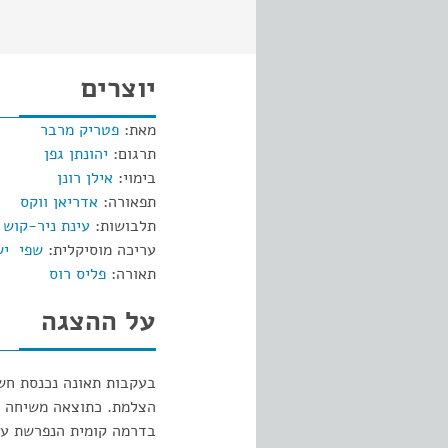
יוצרים
מאת:
פטריק מרבר
תרגום:
יהונתן גפן
בימוי:
אילן רונן
תפאורה:
אדריאן ווקס
תלבושות:
עינת ניר-קוש
עריכה מוסיקלית:
שפי יש
תאורה:
פליס רוס
על ההצגה
בעקבות תאונה נכנסת חשפ
הצלמת. כתוצאה משיחה בא
בדרמה קומית הנפרשת על 