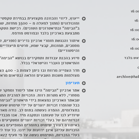
ייעוץ, ליווי והכוונה מקצועית בבחירת טקסטי
ומונולוגים (מתוך למעלה מ – 500
ב"הבימה" ובתיאטרונים השונים). רכישת הטקס
מתבצעת בארכיון בלבד ובפורמט מודפס.
איתור והנגשת חומרי ארכיון נדירים
(
ספרים, ט
מסמכים, תמונות, קבצי שמע, סרטים תיעודיים
והיסטוריים)
אש בלבד
סיוע בהכנת עבודות ותחקירים בנושא "הבימה"
והתיאטרון העברי והישראלי בכלל
.
חדר הצפייה מרווח ובו
מצולמות משנות השבעים והלאה (בתיאום מראש
archive@hab
תעריפון
אתר ארכיון "הבימה" הינו אתר לימוד ומחקר ש
מסחרי, ללא מטרות רווח. הזכויות למרבית התמ
שבאתר הארכיון נמצאות בידי תיאטרון "הבימה
ככל שהופרו זכויות יוצרים על ידי שימוש שעשי
בתצלומים, ההפרה נעשתה בתום לב. נודה מאוד
שיודיע לנו על טעותנו ונתקנה מיד. אנו מכבדי
זכויותיהם של בעלי זכויות יוצרים ומשקיעים 
באיתורם לצורך שימוש בחומרים המופיעים בא
הזכויות עליהן אינן ידועות על ידנו. כל עוד ל
בעלי הזכויו