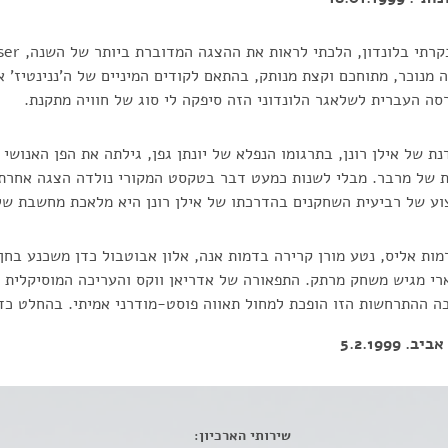
 מנוכר, מתוחכם וקצת מנותק, בהתאם לקודים המיניים של ה'ננינטיז'
ה העברית לשלאגר הלונדוני הזה סיפקה לי סוג של חוויה מתקנת.
 של אילן רונן, בתרגומו הנפלא של יונתן גפן, גילתה את הפן האנושי 
ת של מרבר. מבלי לשנות כמעט דבר בטקסט המקורי נולדה הצגה אחרת
צוע של רביעית השחקנים בהדרכתו של אילן רונן היא מלאכת מחשבת של
דמות אליס, נטע מורן קרירה בדמות אנה, אלון אבוטבול כדן משכנע בחן
רי מגיש משחק מרתק. התפאורה של אדריאן ווקס והעריכה המוסיקלית ש
ה ההתרחשות הזו הופכת למחול תאווה פוסט-מודרני אמיתי. בהחלט כד
5.2.1999
שירותי הארכיון: