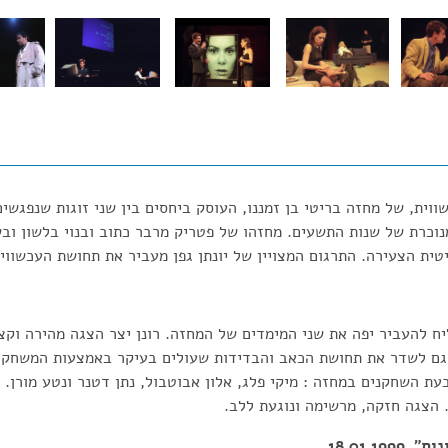
ווית, של מחזה בריטי בן זמננו, העוסק ביחסים בין שני זוגות שנפגשים
נוכרת של שנות התשעים. מחזהו של פטריק מרבר כתוב ובנוי בלשון וב
ת הצעירה. התרגום המצויין של יונתן גפן מעביר את תחושת העכשוויו
ליח להעביר יפה את שני המימדים של המחזה. רונן יצר הצגה מהירה וקצב
גם לשדר את תחושת הכאב והבדידות שעולים בעיקר באמצעות המשחק 
ת השחקנים במחזה : מיקי פלג, אלון אבוטבול, נתן דטנר ונטע מורן. 
. הצגה חזקה, מרשימה ונוגעת ללב.
18.01.19