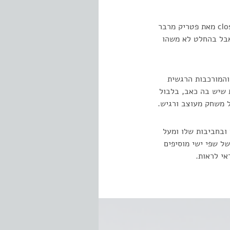
"לפני מספר חודשים כשבקרתי בלונדון, הלכתי לראות את ההצגה המדוברת ביותר של השנה, closer מאת פטריק מרבר
 אבל בהחלט לא משהו
והמורכבות הרגשית
 שיש בה כאב, בלבול
 משחק מעוצב ורגיש.
 ובחביבות שלו ומעל
ל שפי ישי מוסיפים
אי לראות.