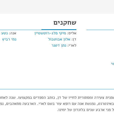
שחקנים
אליס:
מיקי פלג-רוטשטיין
אנה:
נטע מ
דן:
אלון אבוטבול
נתי רביץ
לארי:
נתן דטנר
י
נית צעירה ומסתורית לחייו של דן, כותב הספדים במקצועו. שנה לאחר
ינטרנט, נפגשת אנה עם רופא עור בשם לארי. הארבעה מתאהבים, נפרד
פני ארבע שנים בלונדון של ימינו.