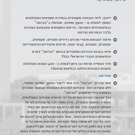
ייעוץ, ליווי והכוונה מקצועית בבחירת טקסטים ומונולוגים
(מתוך למעלה מ – 3500 מחזות, שהועלו ב"הבימה"
ובתיאטרונים השונים). רכישת הטקסטים מתבצעת בארכיון
בלבד ובפורמט מודפס.
איתור והנגשת חומרי ארכיון נדירים
(
ספרים, טקסטים,
מסמכים, תמונות, קבצי שמע, סרטים תיעודיים והיסטוריים)
סיוע בהכנת עבודות ותחקירים בנושא "הבימה" בפרט
והתיאטרון העברי והישראלי בכלל
.
חדר הצפייה מרווח ובו ניתן לצפות ב- 400 הצגות מצולמות
משנות השבעים והלאה (בתיאום מראש!)
תעריפון
אתר ארכיון "הבימה" הינו אתר לימוד ומחקר שאיננו מסחרי,
ללא מטרות רווח. הזכויות למרבית התמונות שבאתר הארכיון
נמצאות בידי תיאטרון "הבימה".
ככל שהופרו זכויות יוצרים על ידי שימוש שעשינו בתצלומים,
ההפרה נעשתה בתום לב. נודה מאוד לכל מי שיודיע לנו על
טעותנו ונתקנה מיד. אנו מכבדים את זכויותיהם של בעלי
זכויות יוצרים ומשקיעים מאמצים באיתורם לצורך שימוש
בחומרים המופיעים באתר, אשר הזכויות עליהן אינן ידועות על
ידנו. כל עוד לא אותרו בעלי הזכויות, השימוש נעשה על פי
סעיף 27א לחוק זכויות יוצרים תשס"ח-2007. אם לדעתכם
נפגעה זכותכם כבעלים של זכויות יוצרים בחומר המופיע באתר