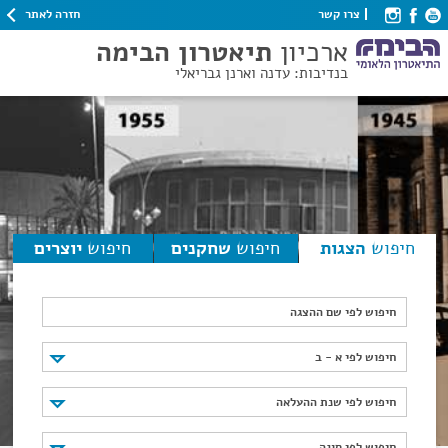
חזרה לאתר
צרו קשר
ארכיון
תיאטרון הבימה
בנדיבות: עדנה וארנן גבריאלי
חיפוש
הצגות
חיפוש
שחקנים
חיפוש
יוצרים
חיפוש לפי שם ההצגה
חיפוש לפי א - ב
חיפוש לפי א - ב
חיפוש לפי שנת ההעלאה
חיפוש לפי שנת ההעלאה
חיפוש לפי סוגה
חיפוש לפי סוגה