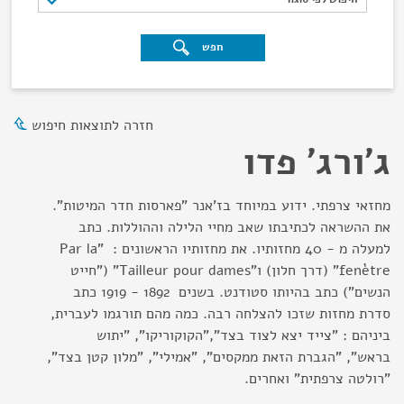
חפש
חזרה לתוצאות חיפוש
ג'ורג' פדו
מחזאי צרפתי. ידוע במיוחד בז'אנר "פארסות חדר המיטות".
את ההשראה לכתיבתו שאב מחיי הלילה וההוללות. כתב
למעלה מ - 40 מחזותיו. את מחזותיו הראשונים : "Par la
fenètre" (דרך חלון) ו"Tailleur pour dames" ("חייט
הנשים") כתב בהיותו סטודנט. בשנים 1892 - 1919 כתב
סדרת מחזות שזכו להצלחה רבה. כמה מהם תורגמו לעברית,
ביניהם : "צייד יצא לצוד בצד","הקוקוריקו", "יתוש
בראש", "הגברת הזאת ממקסים", "אמילי", "מלון קטן בצד",
"רולטה צרפתית" ואחרים.