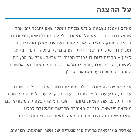
על ההצגה
מאדם ואטלן נשבעה באזני מסייה ואטלן שאם יתגלה יום אחד
שהוא בוגד בה - היא על המקום ובלי להכנס לפרטים, תנקום בו
בבגידה מתוקה מצידה. אחרי אותה מאדאם ואטלן מחזרים, בו
זמנית ודו סיטרית, שני ידידיו הטובים של בעלה. והם - מיותר
לציין - מחכים ליום בו יבגוד מסייה במאדאם. אבל גם הם, מה
לעשות, רק בני אדם, ופאריז מלאה בגברות לוהטות, ואי אפשר כל
החיים רק לחלום על מאדאם ואטלן.
אז יוצא שלילה אחד, במלון מסויים ובחדר אחד - כל מי שהכרנו
עד כה, קבע עם כל מי שהכרנו עד כה, קבע עם כל מי שהוא מכיר
אד-הוק, פגישה גשמית ביותר - אפילו מיצי קפצה לה משוויץ וגם
מאדאם פינשאר, חובבת האופרה החרשת מתגלגלת לבלט
המיזמוטים הזה ועוד אורחים לא קרואים מזדנבים ומזדמנים.
פארסה פאריסאית פרועה פרי פנטזיה של אשף הפתעות, הפרעות