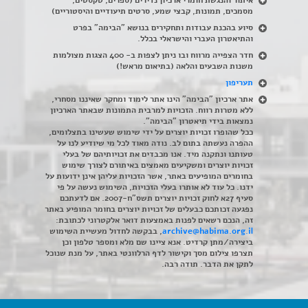
מסמכים, תמונות, קבצי שמע, סרטים תיעודיים והיסטוריים)
סיוע בהכנת עבודות ותחקירים בנושא "הבימה" בפרט
והתיאטרון העברי והישראלי בכלל
.
חדר הצפייה מרווח ובו ניתן לצפות ב- 400 הצגות מצולמות
משנות השבעים והלאה (בתיאום מראש!)
תעריפון
אתר ארכיון "הבימה" הינו אתר לימוד ומחקר שאיננו מסחרי,
ללא מטרות רווח. הזכויות למרבית התמונות שבאתר הארכיון
נמצאות בידי תיאטרון "הבימה".
ככל שהופרו זכויות יוצרים על ידי שימוש שעשינו בתצלומים,
ההפרה נעשתה בתום לב. נודה מאוד לכל מי שיודיע לנו על
טעותנו ונתקנה מיד. אנו מכבדים את זכויותיהם של בעלי
זכויות יוצרים ומשקיעים מאמצים באיתורם לצורך שימוש
בחומרים המופיעים באתר, אשר הזכויות עליהן אינן ידועות על
ידנו. כל עוד לא אותרו בעלי הזכויות, השימוש נעשה על פי
סעיף 27א לחוק זכויות יוצרים תשס"ח-2007. אם לדעתכם
נפגעה זכותכם כבעלים של זכויות יוצרים בחומר המופיע באתר
זה, הנכם רשאים לפנות באמצעות דואר אלקטרוני לכתובת:
archive@habima.org.il
, בבקשה לחדול מעשיית השימוש
ביצירה/מתן קרדיט. אנא ציינו שם מלא ומספר טלפון וכן
תצרפו צילום מסך וקישור לדף הרלוונטי באתר, על מנת שנוכל
לתקן את הדבר. תודה רבה.