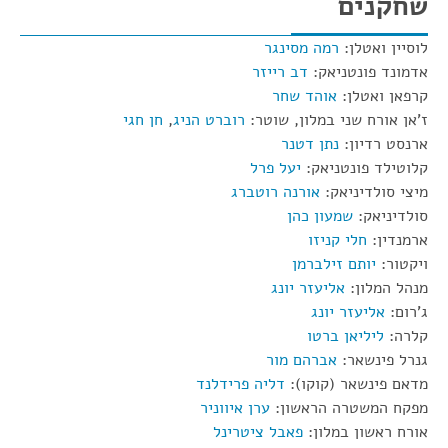
שחקנים
לוסיין ואטלן:
רמה מסינגר
אדמונד פונטניאק:
דב רייזר
קרפאן ואטלן:
אוהד שחר
ז'אן אורח שני במלון, שוטר:
רוברט הניג
,
חן חגי
ארנסט רדיון:
נתן דטנר
קלוטילד פונטניאק:
יעל פרל
מיצי סולדיניאק:
אורנה רוטברג
סולדיניאק:
שמעון כהן
ארמנדין:
חלי קניזו
ויקטור:
יותם זילברמן
מנהל המלון:
אליעזר יונג
ג'רום:
אליעזר יונג
קלרה:
ליליאן ברטו
גנרל פינשאר:
אברהם מור
מדאם פינשאר (קוקו):
דליה פרידלנד
מפקח המשטרה הראשון:
ערן איווניר
אורח ראשון במלון:
פאבל ציטרינל