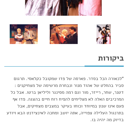
ביקורות
"לכאורה הכל בסדר. פארסה של פדו שמקובל כקלאסי. תרגום
סביר בהחלט של אהוד מנור ונבחרת מרשימה של מצחיקנים :
דטנר, שחר, רייזר, מור וגם רמה מסינגר וליליאן ברטו. אבל כל
המרכיבים האלה לא מצליחים להפיח רוח חיים בהצגה. פדו אף
פעם אינו שנון במיוחד וכוחו בעיקר במצבים מצחיקים, אבל
בתרנגול העלילה צפוייה, אתה יושב ומחכה לאינצידנט הבא ויודע
בדיוק מה יהיה בו.