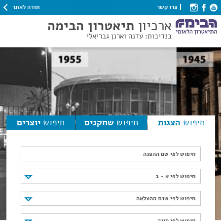
חזרה לאתר
צרו קשר
ארכיון
תיאטרון הבימה
בנדיבות: עדנה וארנן גבריאלי
חיפוש
הצגות
חיפוש
שחקנים
חיפוש
יוצרים
חיפוש לפי שם ההצגה
חיפוש לפי א - ב
חיפוש לפי א - ב
חיפוש לפי שנת ההעלאה
חיפוש לפי שנת ההעלאה
חיפוש לפי סוגה
חיפוש לפי סוגה