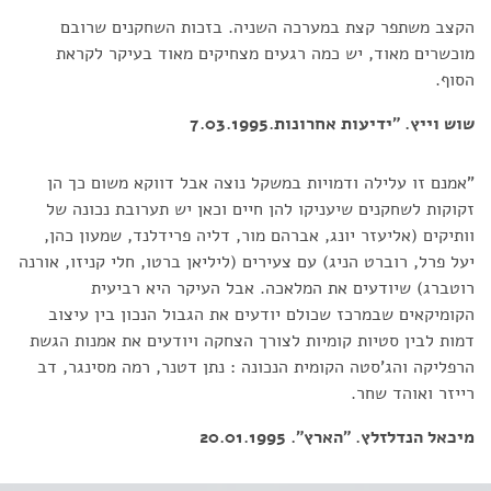
הקצב משתפר קצת במערכה השניה. בזכות השחקנים שרובם
מוכשרים מאוד, יש כמה רגעים מצחיקים מאוד בעיקר לקראת
הסוף.
שוש וייץ. "ידיעות אחרונות.7.03.1995
"אמנם זו עלילה ודמויות במשקל נוצה אבל דווקא משום כך הן
זקוקות לשחקנים שיעניקו להן חיים וכאן יש תערובת נכונה של
וותיקים (אליעזר יונג, אברהם מור, דליה פרידלנד, שמעון כהן,
יעל פרל, רוברט הניג) עם צעירים (ליליאן ברטו, חלי קניזו, אורנה
רוטברג) שיודעים את המלאכה. אבל העיקר היא רביעית
הקומיקאים שבמרכז שכולם יודעים את הגבול הנכון בין עיצוב
דמות לבין סטיות קומיות לצורך הצחקה ויודעים את אמנות הגשת
הרפליקה והג'סטה הקומית הנכונה : נתן דטנר, רמה מסינגר, דב
רייזר ואוהד שחר.
מיכאל הנדלזלץ. "הארץ". 20.01.1995