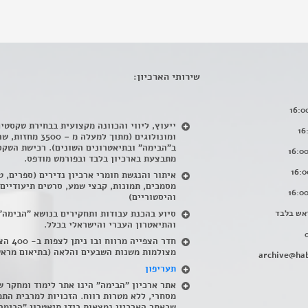
שירותי הארכיון:
ייעוץ, ליווי והכוונה מקצועית בבחירת טקסטי
ומונולוגים (מתוך למעלה מ – 500
ב"הבימה" ובתיאטרונים השונים). רכישת הטקס
מתבצעת בארכיון בלבד ובפורמט מודפס.
איתור והנגשת חומרי ארכיון נדירים
(
ספרים, ט
מסמכים, תמונות, קבצי שמע, סרטים תיעודיים
והיסטוריים)
אש בלבד
סיוע בהכנת עבודות ותחקירים בנושא "הבימה"
והתיאטרון העברי והישראלי בכלל
.
חדר הצפייה מרווח ובו
מצולמות משנות השבעים והלאה (בתיאום מראש
archive@hab
תעריפון
אתר ארכיון "הבימה" הינו אתר לימוד ומחקר ש
מסחרי, ללא מטרות רווח. הזכויות למרבית התמ
שבאתר הארכיון נמצאות בידי תיאטרון "הבימה