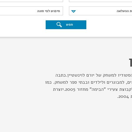
נת ההעלאה
חיפוש לפי סוגה
ת ההעלאה
חיפוש לפי סוגה
חפש
סטודיו למשחק של יורם לוינשטיין.כתבה
ים, למבוגרים ולילדים ובבתי ספר למשחק. כמו
כן בטלוויזיה.ניהלה את "קבוצת צעירי "הבימה" מחזור 2005.יוצרת
.