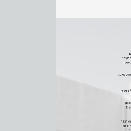
ם
3 מחזות, שהועלו
טים
קסטים,
 בפרט
 ניתן לצפות ב- 400 הצגות
!)
איננו
ונות
".