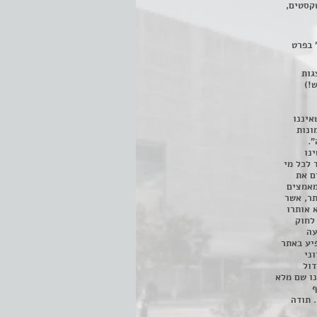
קסטים,
 בפרט
 ניתן לצפות ב- 400 הצגות
!)
איננו
ונות
".
נו
 לכל מי
ם את
מאמצים
תר, אשר
א אותרו
ת, השימוש נעשה על פי סעיף 27א לחוק
נפגעה
יע באתר
ני
דול
ו שם מלא
ף
 תודה