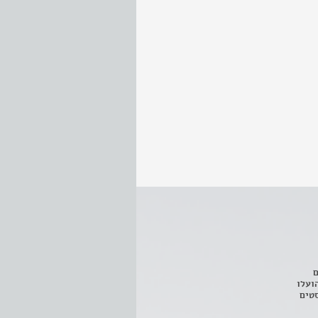
ם
3 מחזות, שהועלו
טים