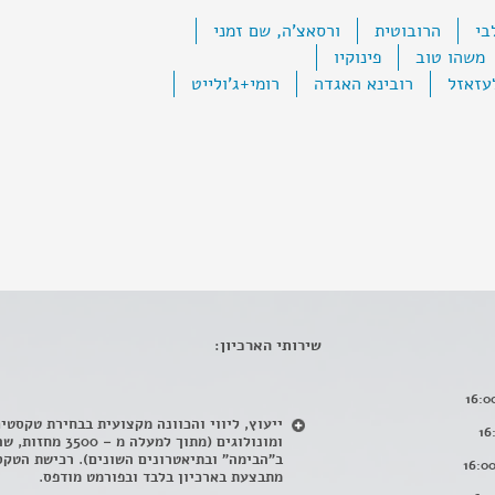
בי
הרובוטית
ורסאצ'ה, שם זמני
משהו טוב
פינוקיו
עזאזל
רובינא האגדה
רומי+ג'ולייט
שירותי הארכיון:
ייעוץ, ליווי והכוונה מקצועית בבחירת טקסטי
ומונולוגים (מתוך למעלה מ – 500
ב"הבימה" ובתיאטרונים השונים). רכישת הטקס
מתבצעת בארכיון בלבד ובפורמט מודפס.