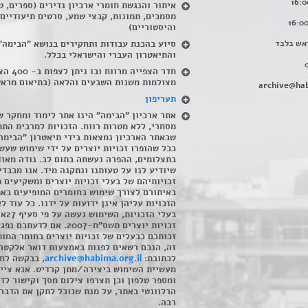
איתור והנגשת חומרי ארכיון נדירים
(
ספרים, ט
מסמכים, תמונות, קבצי שמע, סרטים תיעודיים
והיסטוריים)
אש בלבד
סיוע בהכנת עבודות ותחקירים בנושא "הבימה"
והתיאטרון העברי והישראלי בכלל
.
חדר הצפייה מרווח ובו
מצולמות משנות השבעים והלאה (בתיאום מראש
archive@hab
תעריפון
אתר ארכיון "הבימה" הינו אתר לימוד ומחקר ש
מסחרי, ללא מטרות רווח. הזכויות למרבית התמ
שבאתר הארכיון נמצאות בידי תיאטרון "הבימה
ככל שהופרו זכויות יוצרים על ידי שימוש שעשי
בתצלומים, ההפרה נעשתה בתום לב. נודה מאוד
שיודיע לנו על טעותנו ונתקנה מיד. אנו מכבדי
זכויותיהם של בעלי זכויות יוצרים ומשקיעים 
באיתורם לצורך שימוש בחומרים המופיעים בא
הזכויות עליהן אינן ידועות על ידנו. כל עוד ל
בעלי הזכויו
זכויות יוצרים תשס"ח-2007. אם לדעתכם 
זכותכם כבעלים של זכויות יוצרים בחומר המופ
זה, הנכם רשאים לפנות באמצעות דואר אלקטרו
לכתובת:
archive@habima.org.il
, בבקשה לח
מעשיית השימוש ביצירה/מתן קרדיט. אנא ציינ
ומספר טלפון וכן תצרפו צילום מסך וקישור לד
הרלוונטי באתר, על מנת שנוכל לתקן את הדבר.
רבה.