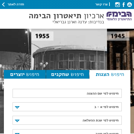
חזרה לאתר
צרו קשר
ארכיון
תיאטרון הבימה
בנדיבות: עדנה וארנן גבריאלי
חיפוש
הצגות
חיפוש
שחקנים
חיפוש
יוצרים
חיפוש לפי שם ההצגה
חיפוש לפי א - ב
חיפוש לפי א - ב
חיפוש לפי שנת ההעלאה
חיפוש לפי שנת ההעלאה
חיפוש לפי סוגה
חיפוש לפי סוגה