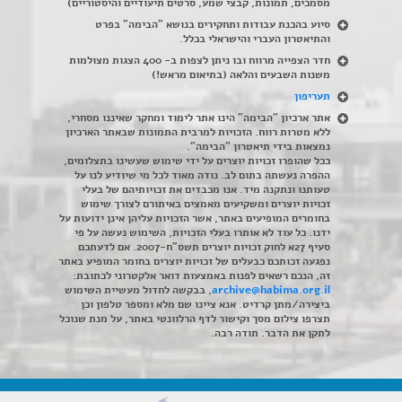
מסמכים, תמונות, קבצי שמע, סרטים תיעודיים והיסטוריים)
סיוע בהכנת עבודות ותחקירים בנושא "הבימה" בפרט
והתיאטרון העברי והישראלי בכלל
.
חדר הצפייה מרווח ובו ניתן לצפות ב- 400 הצגות מצולמות
משנות השבעים והלאה (בתיאום מראש!)
תעריפון
אתר ארכיון "הבימה" הינו אתר לימוד ומחקר שאיננו מסחרי,
ללא מטרות רווח. הזכויות למרבית התמונות שבאתר הארכיון
נמצאות בידי תיאטרון "הבימה".
ככל שהופרו זכויות יוצרים על ידי שימוש שעשינו בתצלומים,
ההפרה נעשתה בתום לב. נודה מאוד לכל מי שיודיע לנו על
טעותנו ונתקנה מיד. אנו מכבדים את זכויותיהם של בעלי
זכויות יוצרים ומשקיעים מאמצים באיתורם לצורך שימוש
בחומרים המופיעים באתר, אשר הזכויות עליהן אינן ידועות על
ידנו. כל עוד לא אותרו בעלי הזכויות, השימוש נעשה על פי
סעיף 27א לחוק זכויות יוצרים תשס"ח-2007. אם לדעתכם
נפגעה זכותכם כבעלים של זכויות יוצרים בחומר המופיע באתר
זה, הנכם רשאים לפנות באמצעות דואר אלקטרוני לכתובת:
archive@habima.org.il
, בבקשה לחדול מעשיית השימוש
ביצירה/מתן קרדיט. אנא ציינו שם מלא ומספר טלפון וכן
תצרפו צילום מסך וקישור לדף הרלוונטי באתר, על מנת שנוכל
לתקן את הדבר. תודה רבה.