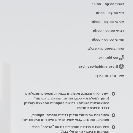
ראשון 09:00 - 16:00
שני 09:00 - 16:00
שלישי 09:00 - 16:00
רביעי 09:00 - 16:00
חמישי 09:00 - 16:00
הגעה בתיאום מראש בלבד
03-5266720
archive@habima.org.il
שירותי הארכיון:
ייעוץ, ליווי והכוונה מקצועית בבחירת טקסטים ומונולוגים
(מתוך למעלה מ – 3500 מחזות, שהועלו ב"הבימה"
ובתיאטרונים השונים). רכישת הטקסטים מתבצעת בארכיון
בלבד ובפורמט מודפס.
איתור והנגשת חומרי ארכיון נדירים
(
ספרים, טקסטים,
מסמכים, תמונות, קבצי שמע, סרטים תיעודיים והיסטוריים)
סיוע בהכנת עבודות ותחקירים בנושא "הבימה" בפרט
והתיאטרון העברי והישראלי בכלל
.