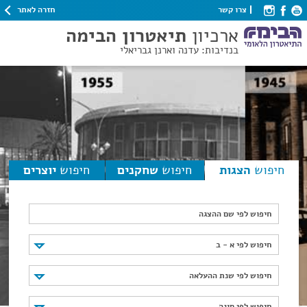
חזרה לאתר
צרו קשר
ארכיון
תיאטרון הבימה
בנדיבות: עדנה וארנן גבריאלי
חיפוש
הצגות
חיפוש
שחקנים
חיפוש
יוצרים
חיפוש לפי שם ההצגה
חיפוש לפי א - ב
חיפוש לפי א - ב
חיפוש לפי שנת ההעלאה
חיפוש לפי שנת ההעלאה
חיפוש לפי סוגה
חיפוש לפי סוגה