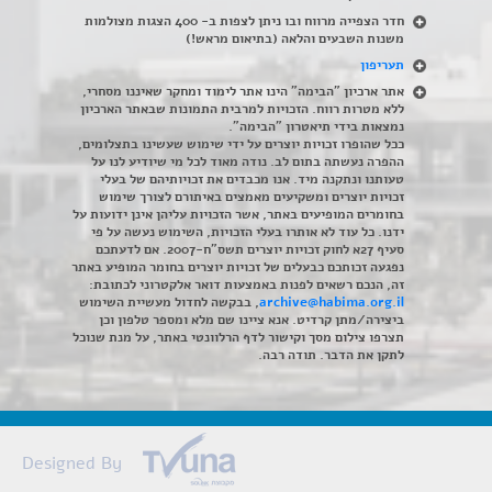
חדר הצפייה מרווח ובו ניתן לצפות ב- 400 הצגות מצולמות
משנות השבעים והלאה (בתיאום מראש!)
תעריפון
אתר ארכיון "הבימה" הינו אתר לימוד ומחקר שאיננו מסחרי,
ללא מטרות רווח. הזכויות למרבית התמונות שבאתר הארכיון
נמצאות בידי תיאטרון "הבימה".
ככל שהופרו זכויות יוצרים על ידי שימוש שעשינו בתצלומים,
ההפרה נעשתה בתום לב. נודה מאוד לכל מי שיודיע לנו על
טעותנו ונתקנה מיד. אנו מכבדים את זכויותיהם של בעלי
זכויות יוצרים ומשקיעים מאמצים באיתורם לצורך שימוש
בחומרים המופיעים באתר, אשר הזכויות עליהן אינן ידועות על
ידנו. כל עוד לא אותרו בעלי הזכויות, השימוש נעשה על פי
סעיף 27א לחוק זכויות יוצרים תשס"ח-2007. אם לדעתכם
נפגעה זכותכם כבעלים של זכויות יוצרים בחומר המופיע באתר
זה, הנכם רשאים לפנות באמצעות דואר אלקטרוני לכתובת:
archive@habima.org.il
, בבקשה לחדול מעשיית השימוש
ביצירה/מתן קרדיט. אנא ציינו שם מלא ומספר טלפון וכן
תצרפו צילום מסך וקישור לדף הרלוונטי באתר, על מנת שנוכל
לתקן את הדבר. תודה רבה.
Designed By