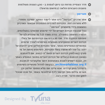
חדר הצפייה מרווח ובו ניתן לצפות ב- 400 הצגות מצולמות
משנות השבעים והלאה (בתיאום מראש!)
תעריפון
אתר ארכיון "הבימה" הינו אתר לימוד ומחקר שאיננו מסחרי,
ללא מטרות רווח. הזכויות למרבית התמונות שבאתר הארכיון
נמצאות בידי תיאטרון "הבימה".
ככל שהופרו זכויות יוצרים על ידי שימוש שעשינו בתצלומים,
ההפרה נעשתה בתום לב. נודה מאוד לכל מי שיודיע לנו על
טעותנו ונתקנה מיד. אנו מכבדים את זכויותיהם של בעלי
זכויות יוצרים ומשקיעים מאמצים באיתורם לצורך שימוש
בחומרים המופיעים באתר, אשר הזכויות עליהן אינן ידועות על
ידנו. כל עוד לא אותרו בעלי הזכויות, השימוש נעשה על פי
סעיף 27א לחוק זכויות יוצרים תשס"ח-2007. אם לדעתכם
נפגעה זכותכם כבעלים של זכויות יוצרים בחומר המופיע באתר
זה, הנכם רשאים לפנות באמצעות דואר אלקטרוני לכתובת:
archive@habima.org.il
, בבקשה לחדול מעשיית השימוש
ביצירה/מתן קרדיט. אנא ציינו שם מלא ומספר טלפון וכן
תצרפו צילום מסך וקישור לדף הרלוונטי באתר, על מנת שנוכל
לתקן את הדבר. תודה רבה.
Designed By