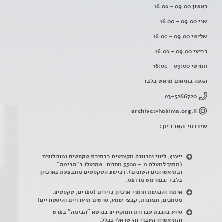
ראשון 09:00 - 16:00
שני 09:00 - 16:00
שלישי 09:00 - 16:00
רביעי 09:00 - 16:00
חמישי 09:00 - 16:00
הגעה בתיאום מראש בלבד
03-5266720
archive@habima.org.il
שירותי הארכיון:
ייעוץ, ליווי והכוונה מקצועית בבחירת טקסטים ומונולוגים
(מתוך למעלה מ – 3500 מחזות, שהועלו ב"הבימה"
ובתיאטרונים השונים). רכישת הטקסטים מתבצעת בארכיון
בלבד ובפורמט מודפס.
איתור והנגשת חומרי ארכיון נדירים
(
ספרים, טקסטים,
מסמכים, תמונות, קבצי שמע, סרטים תיעודיים והיסטוריים)
סיוע בהכנת עבודות ותחקירים בנושא "הבימה" בפרט
והתיאטרון העברי והישראלי בכלל
.