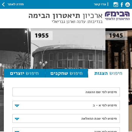
חזרה לאתר
צרו קשר
ארכיון
תיאטרון הבימה
בנדיבות: עדנה וארנן גבריאלי
חיפוש
הצגות
חיפוש
שחקנים
חיפוש
יוצרים
חיפוש לפי שם ההצגה
חיפוש לפי א - ב
חיפוש לפי א - ב
חיפוש לפי שנת ההעלאה
חיפוש לפי שנת ההעלאה
חיפוש לפי סוגה
חיפוש לפי סוגה