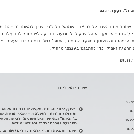
22.11.19
 שסחב את ההצגה על כתפיו - שמואל וילוז'ני. צריך להשתחרר מהתדמ
כדי להנות מהשחקן. הקהל צחק לכל תנועה והברקה לשונית שלו וכאלה ס
 צרפתי היה מצויין כמפקד הנחתים, שנופל במלכודת הכבוד העצמי ומ
ההצגה ואפילו כדי להתבונן בעצמנו מרחוק.
שירותי הארכיון:
ייעוץ, ליווי והכוונה מקצועית בבחירת טקסטי
ומונולוגים (מתוך למעלה מ – 500
ב"הבימה" ובתיאטרונים השונים). רכישת הטקס
מתבצעת בארכיון בלבד ובפורמט מודפס.
איתור והנגשת חומרי ארכיון נדירים
(
ספרים, ט