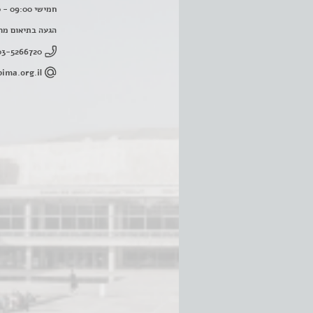
חמישי 09:00 - 16:00
הגעה בתיאום מר
03-5266720
ima.org.il