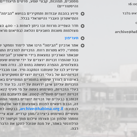
מסמכים, תמונות, קבצי שמע, סרטים תיעודיים
והיסטוריים)
אש בלבד
סיוע בהכנת עבודות ותחקירים בנושא "הבימה"
והתיאטרון העברי והישראלי בכלל
.
חדר הצפייה מרווח ובו
מצולמות משנות השבעים והלאה (בתיאום מראש
archive@hab
תעריפון
אתר ארכיון "הבימה" הינו אתר לימוד ומחקר ש
מסחרי, ללא מטרות רווח. הזכויות למרבית התמ
שבאתר הארכיון נמצאות בידי תיאטרון "הבימה
ככל שהופרו זכויות יוצרים על ידי שימוש שעשי
בתצלומים, ההפרה נעשתה בתום לב. נודה מאוד
שיודיע לנו על טעותנו ונתקנה מיד. אנו מכבדי
זכויותיהם של בעלי זכויות יוצרים ומשקיעים 
באיתורם לצורך שימוש בחומרים המופיעים בא
הזכויות עליהן אינן ידועות על ידנו. כל עוד ל
בעלי הזכויו
זכויות יוצרים תשס"ח-2007. אם לדעתכם 
זכותכם כבעלים של זכויות יוצרים בחומר המופ
זה, הנכם רשאים לפנות באמצעות דואר אלקטרו
לכתובת:
archive@habima.org.il
, בבקשה לח
מעשיית השימוש ביצירה/מתן קרדיט. אנא ציינ
ומספר טלפון וכן תצרפו צילום מסך וקישור לד
הרלוונטי באתר, על מנת שנוכל לתקן את הדבר.
רבה.