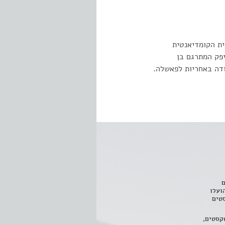
ית הקומדיאנטית
יפק המתרגם בן
ודה באחריות לפאשלה.
ם
3 מחזות, שהועלו
טים
קסטים,