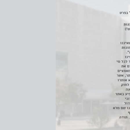
 בפרט
 ניתן לצפות ב- 400 הצגות
!)
איננו
ונות
".
נו
 לכל מי
ם את
מאמצים
תר, אשר
א אותרו
ת, השימוש נעשה על פי סעיף 27א לחוק
נפגעה
יע באתר
ני
דול
ו שם מלא
ף
 תודה