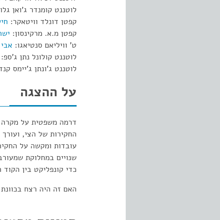
לוטננט קומנדר ג'ואן גלוי
קפטן דונלד וויטאקר:
חיי
קפטן מ.א. מרקינסון:
ישר
ט' וויליאם סנטיאגו:
אבי 
לוטננט קולונל נתן ג'ספ:
לוטננט ג'ונתן ג'יימס קנ
על ההצגה
דרמה משפטית על מקרה ב
החקירות של הצי, ועורך 
עובדות ומקשה על החקיר
שנויים במחלוקת שמעורב
כדי קונפליקט בין הקוד
האם זה היה רצח בכוונת