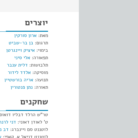
יוצרים
מאת:
ארון סורקין
תרגום:
בן בר-שביט
בימוי:
איציק ויינגרטן
תפאורה:
אלי סיני
תלבושות:
דלית ענבר
מוסיקה:
אלדד לידור
תנועה:
אריה בורשטיין
תאורה:
נתן פנטורין
שחקנים
טר"ש הרלד דבליו דואוסו
ט' לאודן דאוני:
דני לרנר
לוטננט סם ויינברג:
דב נב
לוטננט דניאל א. קאפי:
ש