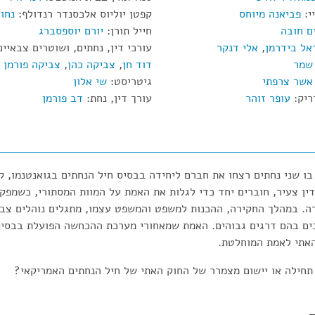
י:
פביאנה מיוחס
קפטן יוליוס אלכסנדר רנדולף:
נחו
ם חובה
חייל תורן:
יורם יוספסברג
אל בידרמן
,
אלי דנקר
עורכי דין, נחתים, ושוטרים צבאיי
שמר
דוד חן
,
צביקה כהן
,
צביקה פורמן
אשר צרפתי
גיטריסט:
שי אלון
דריק:
עופר זוהר
עורך דין, נחת:
דב פורמן
ו שני נחתים רצחו את חברם ליחידה בבסיס חיל הנחתים בגואנטנמו, 
דין צעיר, חוברים יחד כדי לגלות את האמת על המוות המסתורי, כשמפק
ה. במהלך החקירה, ההכנות למשפט והמשפט עצמו, מתגלים נוהלים צבאי
ים בהם דרגים גבוהים. האמת שמאחורי מערכת ההכחשה הפועלת בבסיס
 האתי לאמת המוחלטת.
 תחילה או יישום מצמרר של החוק האתי של חיל הנחתים האמריקאי?