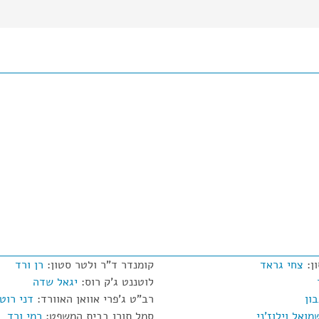
ן:
צחי גראד
קומנדר ד"ר ולטר סטון:
רן ורד
לוטננט ג'ק רוס:
יגאל שדה
ון
רב"ט ג'פרי אוואן האוורד:
דני רוט
מואל וילוז'ני
סמל תורן בבית המשפט:
רמי ורד