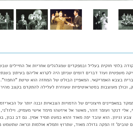
ודה בלתי חוקית בעליל ובמפקדים שמגלגלים אחריות אל החיילים שבשט
תיקה משפטית ועוד דברים דומים שניתן היה לקרוא אליהם בעיתון בשנתיי
רית בצבא האמריקאי. המאפיין הבולט של המחזה הוא שיטת "החפוז". 
, וכולן מעוצבות בסטראוטיפיות שעוזרת לעלילה להתקדם בקצב מהיר.
תמקד במאפיינים חיצוניים של הדמויות הצבאיות ובנה יותר על הכאריז
אלי דנקר ועופר זוהר, מאשר אל איזשהו מימד אישי מעמיק. וילוז'ני, 
ע וגיוון. הוא עובד יפה מאוד והוא כמעט תמיד אמין. גם דב נבון, בת
ם טובים' זו הפקה גדולה מאוד, שתרוץ ותמלא אולמות ונראה שתשמש נ