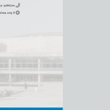
03-5266720
ima.org.il