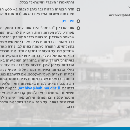
והתיאטרון העברי והישראלי בכלל
.
חדר הצפייה מרווח ובו
מצולמות משנות השבעים והלאה (בתיאום מראש
archive@hab
תעריפון
אתר ארכיון "הבימה" הינו אתר לימוד ומחקר ש
מסחרי, ללא מטרות רווח. הזכויות למרבית התמ
שבאתר הארכיון נמצאות בידי תיאטרון "הבימה
ככל שהופרו זכויות יוצרים על ידי שימוש שעשי
בתצלומים, ההפרה נעשתה בתום לב. נודה מאוד
שיודיע לנו על טעותנו ונתקנה מיד. אנו מכבדי
זכויותיהם של בעלי זכויות יוצרים ומשקיעים 
באיתורם לצורך שימוש בחומרים המופיעים בא
הזכויות עליהן אינן ידועות על ידנו. כל עוד ל
בעלי הזכויו
זכויות יוצרים תשס"ח-2007. אם לדעתכם 
זכותכם כבעלים של זכויות יוצרים בחומר המופ
זה, הנכם רשאים לפנות באמצעות דואר אלקטרו
לכתובת:
archive@habima.org.il
, בבקשה לח
מעשיית השימוש ביצירה/מתן קרדיט. אנא ציינ
ומספר טלפון וכן תצרפו צילום מסך וקישור לד
הרלוונטי באתר, על מנת שנוכל לתקן את הדבר.
רבה.