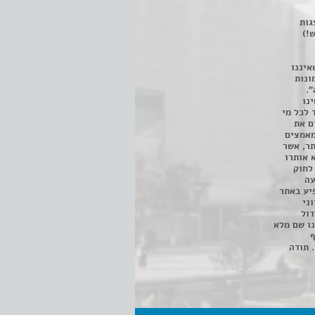
 ניתן לצפות ב- 400 הצגות
!)
איננו
ונות
".
נו
 לכל מי
ם את
מאמצים
תר, אשר
א אותרו
ת, השימוש נעשה על פי סעיף 27א לחוק
נפגעה
יע באתר
ני
דול
ו שם מלא
ף
 תודה