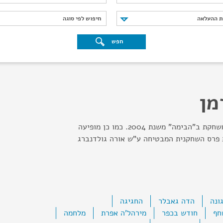
נת ההעלאה
חיפוש לפי סוגה
ת ההעלאה
חיפוש לפי סוגה
חפש
מן
בוגרת סמינר הקיבוצים.משחקת ב"הבימה" משנת 2004. כמו כן מופיעה
ת פרס השחקנית המבטיחה ע"ש אורה גולדנברג
ונה
הדה גאבלר
החגיגה
חף
חודש בכפר
מירהל'ה אפרת
מלחמה