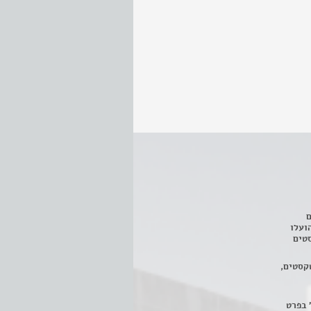
ם
3 מחזות, שהועלו
טים
קסטים,
 בפרט