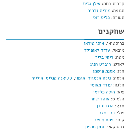
קרבות במה:
אילן גזית
תנועה:
מוריה זרחיה
תאורה:
פליס רוס
שחקנים
כריסטיאן:
איתי טיראן
מיכאל:
עודד לאופולד
מטה:
ריקי בליך
לארש:
רוברט הניג
הלן:
אסנת פישמן
אלסה:
גילה אלמגור-אגמון
,
טטיאנה קנליס-אולייר
הלגה:
עודד תאומי
פיא:
הילה פלדמן
הלמוט:
אוהד שחר
סבא:
הוגו ירדן
פול:
דב רייזר
קים:
יפתח אופיר
גבטוקאי:
יונתן מספון