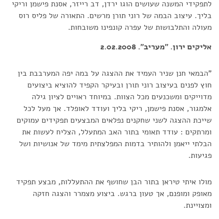
לתפקידי המשנה שעושים הוגו ירדן, דב רייזר, אסנת פישמן וריקי
בליך. עיצוב הבמה של רוני תורן מרשים. התאורה של פליס רוס
מעולה והתלבושות של עפרה קונפינו משובחות.
אליקים ירון. "מעריב". 2.02.2008
"הבמאי חנן שניר העמיד את ההצגה על במה יפה המערבבת בין
חוץ לפנים בעיצוב רוני תורן ובעיקר הקפיד להוציא ביצועים
מדוייקים ומשכנעים מכל הצוות. במיוחד ראויים לציון גילה
אלמגור, אסנת פישמן, ריקי בליך ועודד לאופלד. אך מעל לכל
שייכת ההצגה לשני שחקנים נפלאים המבצעים תפקידים עמוקים
ומרתקים : עודד תאומי בתור האב המתעלל, הצליח לעשות את
הבלתי ייאמן ולהותיר בדמות המפלצתית מימד של אנושיות ושל
פגיעות.
מולו איתי טיראן בתור הבן שחושף את ההתעללות, מבצע תפקיד
מאופק ומופנם, אך טעון ברגש. ביצוע מצמרר והצגה חזקה
ומצויינת.