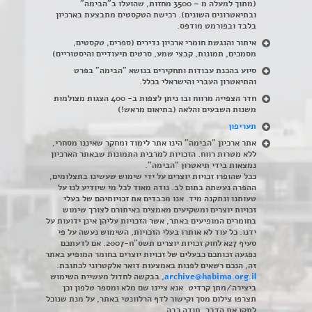
(מתוך למעלה מ – 3500 מחזות, שהועלו ב"הבימה"
ובתיאטרונים השונים). רכישת הטקסטים מתבצעת בארכיון
בלבד ובפורמט מודפס.
איתור והנגשת חומרי ארכיון נדירים
(
ספרים, טקסטים,
מסמכים, תמונות, קבצי שמע, סרטים תיעודיים והיסטוריים)
סיוע בהכנת עבודות ותחקירים בנושא "הבימה" בפרט
והתיאטרון העברי והישראלי בכלל
.
חדר הצפייה מרווח ובו ניתן לצפות ב- 400 הצגות מצולמות
משנות השבעים והלאה (בתיאום מראש!)
תעריפון
אתר ארכיון "הבימה" הינו אתר לימוד ומחקר שאיננו מסחרי,
ללא מטרות רווח. הזכויות למרבית התמונות שבאתר הארכיון
נמצאות בידי תיאטרון "הבימה".
ככל שהופרו זכויות יוצרים על ידי שימוש שעשינו בתצלומים,
ההפרה נעשתה בתום לב. נודה מאוד לכל מי שיודיע לנו על
טעותנו ונתקנה מיד. אנו מכבדים את זכויותיהם של בעלי
זכויות יוצרים ומשקיעים מאמצים באיתורם לצורך שימוש
בחומרים המופיעים באתר, אשר הזכויות עליהן אינן ידועות על
ידנו. כל עוד לא אותרו בעלי הזכויות, השימוש נעשה על פי
סעיף 27א לחוק זכויות יוצרים תשס"ח-2007. אם לדעתכם
נפגעה זכותכם כבעלים של זכויות יוצרים בחומר המופיע באתר
זה, הנכם רשאים לפנות באמצעות דואר אלקטרוני לכתובת:
archive@habima.org.il
, בבקשה לחדול מעשיית השימוש
ביצירה/מתן קרדיט. אנא ציינו שם מלא ומספר טלפון וכן
תצרפו צילום מסך וקישור לדף הרלוונטי באתר, על מנת שנוכל
לתקן את הדבר. תודה רבה.