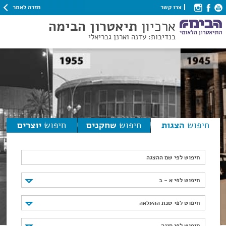
חזרה לאתר
צרו קשר
ארכיון
תיאטרון הבימה
בנדיבות: עדנה וארנן גבריאלי
חיפוש
הצגות
חיפוש
שחקנים
חיפוש
יוצרים
חיפוש לפי שם ההצגה
חיפוש לפי א - ב
חיפוש לפי א - ב
חיפוש לפי שנת ההעלאה
חיפוש לפי שנת ההעלאה
חיפוש לפי סוגה
חיפוש לפי סוגה