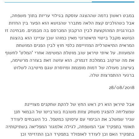
במבט ראשון נדמה שההצגה עוסקת בגילוי עריות בתוך משפחה,
אבל כשהולכים קצת הלאה מתברר שהנושא הוא הפער בין החזות
הבורגנית המהוקצעת לבין הרקבון המכרסם בה מבפנים. מבחינה זו
הנושא מקבל ביטוי תיאטרוני מאין כמוהו שכן עניינו הוא בהצגת
המראית התיאטרלית המזוייפת כלפי חוץ לבין הפנים המושחת
והמעוות. על איתי טיראן שוב מוטלת המשימה אחרי 'המלט' לחשוף
את מה שרקוב בממלכת דנמרק. הוא עושה זאת בצורה מרשימה,
בעיצוב מעולה של דמות מופנמת ומיוסרת שגם מיטיבה לשלוט
ברגעי ההתפרצות שלה.
28/08/2018
אבל טיראן הוא רק ראש החץ של להקת שחקנים מצויינת
שמצליחה להפגין משחק צוות משובח בשרביטו של הבמאי חנן
שניר שמשלב את הבימוי עם עיסוקו כמטפל. כל השבחים לעודד
תאומי בתפקיד אבי המשפחה, לגילה אלמגור המפליאה בשתיקותיה
בתפקיד האם וכן לעודד לאופולד בתפקיד הבן התזזיתי וכן