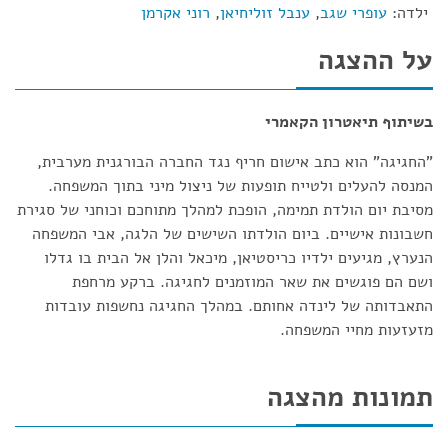
ילדה:
עופרי שגב
,
ענבל זוליחיאן
,
רוני אקרמן
על ההצגה
בשיתוף תיאטרון הקאמרי
"החגיגה" הוא כתב אישום חריף נגד החברה הבורגנית מערבית,
המנסה להעלים ולטייח תופעות של ניצול מיני בתוך המשפחה.
מסיבת יום הולדת תמימה, הופכת למהלך מתוחכם וכוחני של סגירת
חשבונות אישיים. ביום הולדתו השישים של הלגה, אבי המשפחה
הנערץ, מגיעים ילדיו כריסטיאן, מיכאל והלן אל הבית בו גדלו
ושם הם פוגשים את שאר המוזמנים לחגיגה. ברקע מרחפת
התאבדותה של לינדה אחותם. במהלך החגיגה נחשפות עובדות
מזעזעות מחיי המשפחה.
תמונות מהצגה