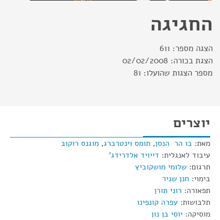
החגיגה
הצגה מספר:
611
הצגת בכורה:
02/02/2008
מספר הצגות שהועלו:
81
יוצרים
מאת:
בו הר הנסן
,
תומס וינטרברג
,
מוגנס רוקוב
עיבוד לאנגלית:
דייויד אלדרידג'
תרגום:
שלומי מושקוביץ
בימוי:
חנן שניר
תפאורה:
רוני תורן
תלבושות:
עפרה קונפינו
מוסיקה:
יוסי בן נון