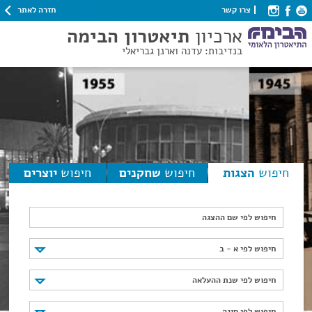
חזרה לאתר
צרו קשר
ארכיון
תיאטרון הבימה
בנדיבות: עדנה וארנן גבריאלי
חיפוש
הצגות
חיפוש
שחקנים
חיפוש
יוצרים
חיפוש לפי שם ההצגה
חיפוש לפי א - ב
חיפוש לפי א - ב
חיפוש לפי שנת ההעלאה
חיפוש לפי שנת ההעלאה
חיפוש לפי סוגה
חיפוש לפי סוגה