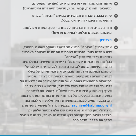
איתור והנגשת חומרי ארכיון נדירים
(
ספרים, טקסטים,
מסמכים, תמונות, קבצי שמע, סרטים תיעודיים והיסטוריים)
סיוע בהכנת עבודות ותחקירים בנושא "הבימה" בפרט
והתיאטרון העברי והישראלי בכלל
.
חדר הצפייה מרווח ובו ניתן לצפות ב- 400 הצגות מצולמות
משנות השבעים והלאה (בתיאום מראש!)
תעריפון
אתר ארכיון "הבימה" הינו אתר לימוד ומחקר שאיננו מסחרי,
ללא מטרות רווח. הזכויות למרבית התמונות שבאתר הארכיון
נמצאות בידי תיאטרון "הבימה".
ככל שהופרו זכויות יוצרים על ידי שימוש שעשינו בתצלומים,
ההפרה נעשתה בתום לב. נודה מאוד לכל מי שיודיע לנו על
טעותנו ונתקנה מיד. אנו מכבדים את זכויותיהם של בעלי
זכויות יוצרים ומשקיעים מאמצים באיתורם לצורך שימוש
בחומרים המופיעים באתר, אשר הזכויות עליהן אינן ידועות על
ידנו. כל עוד לא אותרו בעלי הזכויות, השימוש נעשה על פי
סעיף 27א לחוק זכויות יוצרים תשס"ח-2007. אם לדעתכם
נפגעה זכותכם כבעלים של זכויות יוצרים בחומר המופיע באתר
זה, הנכם רשאים לפנות באמצעות דואר אלקטרוני לכתובת:
archive@habima.org.il
, בבקשה לחדול מעשיית השימוש
ביצירה/מתן קרדיט. אנא ציינו שם מלא ומספר טלפון וכן
תצרפו צילום מסך וקישור לדף הרלוונטי באתר, על מנת שנוכל
לתקן את הדבר. תודה רבה.