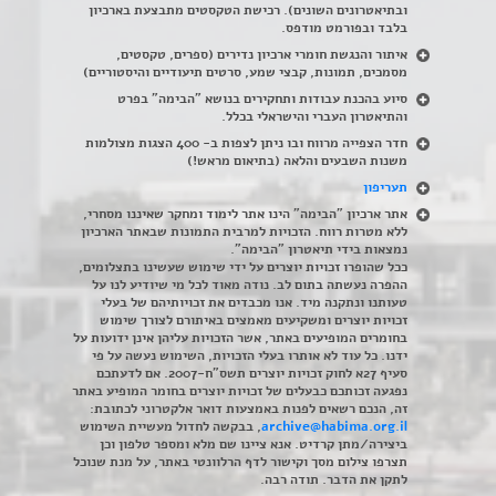
ובתיאטרונים השונים). רכישת הטקסטים מתבצעת בארכיון
בלבד ובפורמט מודפס.
איתור והנגשת חומרי ארכיון נדירים
(
ספרים, טקסטים,
מסמכים, תמונות, קבצי שמע, סרטים תיעודיים והיסטוריים)
סיוע בהכנת עבודות ותחקירים בנושא "הבימה" בפרט
והתיאטרון העברי והישראלי בכלל
.
חדר הצפייה מרווח ובו ניתן לצפות ב- 400 הצגות מצולמות
משנות השבעים והלאה (בתיאום מראש!)
תעריפון
אתר ארכיון "הבימה" הינו אתר לימוד ומחקר שאיננו מסחרי,
ללא מטרות רווח. הזכויות למרבית התמונות שבאתר הארכיון
נמצאות בידי תיאטרון "הבימה".
ככל שהופרו זכויות יוצרים על ידי שימוש שעשינו בתצלומים,
ההפרה נעשתה בתום לב. נודה מאוד לכל מי שיודיע לנו על
טעותנו ונתקנה מיד. אנו מכבדים את זכויותיהם של בעלי
זכויות יוצרים ומשקיעים מאמצים באיתורם לצורך שימוש
בחומרים המופיעים באתר, אשר הזכויות עליהן אינן ידועות על
ידנו. כל עוד לא אותרו בעלי הזכויות, השימוש נעשה על פי
סעיף 27א לחוק זכויות יוצרים תשס"ח-2007. אם לדעתכם
נפגעה זכותכם כבעלים של זכויות יוצרים בחומר המופיע באתר
זה, הנכם רשאים לפנות באמצעות דואר אלקטרוני לכתובת:
archive@habima.org.il
, בבקשה לחדול מעשיית השימוש
ביצירה/מתן קרדיט. אנא ציינו שם מלא ומספר טלפון וכן
תצרפו צילום מסך וקישור לדף הרלוונטי באתר, על מנת שנוכל
לתקן את הדבר. תודה רבה.