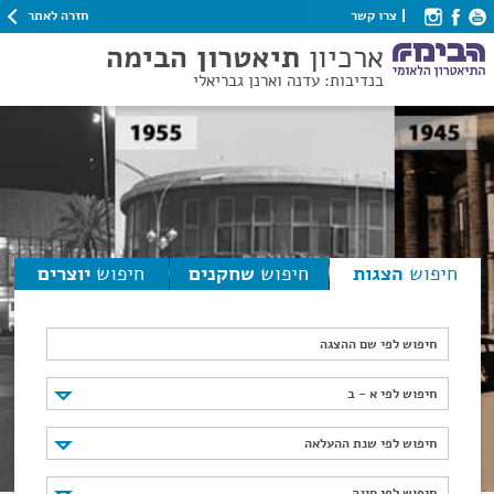
חזרה לאתר
צרו קשר
ארכיון
תיאטרון הבימה
בנדיבות: עדנה וארנן גבריאלי
חיפוש
הצגות
חיפוש
שחקנים
חיפוש
יוצרים
חיפוש לפי שם ההצגה
חיפוש לפי א - ב
חיפוש לפי א - ב
חיפוש לפי שנת ההעלאה
חיפוש לפי שנת ההעלאה
חיפוש לפי סוגה
חיפוש לפי סוגה