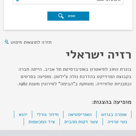
חפש
חזרה לתוצאות חיפוש
רזיה ישראלי
בוגרת החוג לתיאטרון באוניברסיטת תל אביב. הייתה חברה
בקבוצת הפרוייקט בהדרכת נולה צ'ילטון. מופיעה בסרטים
ובתכניות טלוויזיה. משחקת ב"הבימה" לסירוגין משנת 1982.
מופיעה בהצגות:
אופרה בגרוש
האוריסטיאה
חיזור גורלי
יהוא
נשי טרויה
עשר דקות מהבית
ציד המכשפות