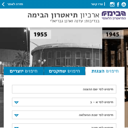
חזרה לאתר
צרו קשר
ארכיון
תיאטרון הבימה
בנדיבות: עדנה וארנן גבריאלי
חיפוש
הצגות
חיפוש
שחקנים
חיפוש
יוצרים
חיפוש לפי שם ההצגה
חיפוש לפי א - ב
חיפוש לפי א - ב
חיפוש לפי שנת ההעלאה
חיפוש לפי שנת ההעלאה
חיפוש לפי סוגה
חיפוש לפי סוגה