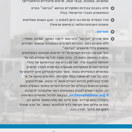
מסמכים, תמונות, קבצי שמע, סרטים תיעודיים והיסטוריים)
סיוע בהכנת עבודות ותחקירים בנושא "הבימה" בפרט
והתיאטרון העברי והישראלי בכלל
.
חדר הצפייה מרווח ובו ניתן לצפות ב- 400 הצגות מצולמות
משנות השבעים והלאה (בתיאום מראש!)
תעריפון
אתר ארכיון "הבימה" הינו אתר לימוד ומחקר שאיננו מסחרי,
ללא מטרות רווח. הזכויות למרבית התמונות שבאתר הארכיון
נמצאות בידי תיאטרון "הבימה".
ככל שהופרו זכויות יוצרים על ידי שימוש שעשינו בתצלומים,
ההפרה נעשתה בתום לב. נודה מאוד לכל מי שיודיע לנו על
טעותנו ונתקנה מיד. אנו מכבדים את זכויותיהם של בעלי
זכויות יוצרים ומשקיעים מאמצים באיתורם לצורך שימוש
בחומרים המופיעים באתר, אשר הזכויות עליהן אינן ידועות על
ידנו. כל עוד לא אותרו בעלי הזכויות, השימוש נעשה על פי
סעיף 27א לחוק זכויות יוצרים תשס"ח-2007. אם לדעתכם
נפגעה זכותכם כבעלים של זכויות יוצרים בחומר המופיע באתר
זה, הנכם רשאים לפנות באמצעות דואר אלקטרוני לכתובת:
archive@habima.org.il
, בבקשה לחדול מעשיית השימוש
ביצירה/מתן קרדיט. אנא ציינו שם מלא ומספר טלפון וכן
תצרפו צילום מסך וקישור לדף הרלוונטי באתר, על מנת שנוכל
לתקן את הדבר. תודה רבה.