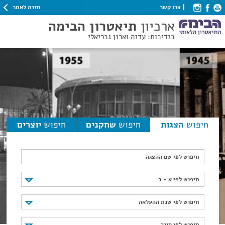
חזרה לאתר
צרו קשר
ארכיון
תיאטרון הבימה
בנדיבות: עדנה וארנן גבריאלי
חיפוש
הצגות
חיפוש
שחקנים
חיפוש
יוצרים
חיפוש לפי שם ההצגה
חיפוש לפי א - ב
חיפוש לפי א - ב
חיפוש לפי שנת ההעלאה
חיפוש לפי שנת ההעלאה
חיפוש לפי סוגה
חיפוש לפי סוגה