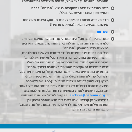
מסמכים, תמונות, קבצי שמע, סרטים תיעודיים והיסטוריים)
סיוע בהכנת עבודות ותחקירים בנושא "הבימה" בפרט
והתיאטרון העברי והישראלי בכלל
.
חדר הצפייה מרווח ובו ניתן לצפות ב- 400 הצגות מצולמות
משנות השבעים והלאה (בתיאום מראש!)
תעריפון
אתר ארכיון "הבימה" הינו אתר לימוד ומחקר שאיננו מסחרי,
ללא מטרות רווח. הזכויות למרבית התמונות שבאתר הארכיון
נמצאות בידי תיאטרון "הבימה".
ככל שהופרו זכויות יוצרים על ידי שימוש שעשינו בתצלומים,
ההפרה נעשתה בתום לב. נודה מאוד לכל מי שיודיע לנו על
טעותנו ונתקנה מיד. אנו מכבדים את זכויותיהם של בעלי
זכויות יוצרים ומשקיעים מאמצים באיתורם לצורך שימוש
בחומרים המופיעים באתר, אשר הזכויות עליהן אינן ידועות על
ידנו. כל עוד לא אותרו בעלי הזכויות, השימוש נעשה על פי
סעיף 27א לחוק זכויות יוצרים תשס"ח-2007. אם לדעתכם
נפגעה זכותכם כבעלים של זכויות יוצרים בחומר המופיע באתר
זה, הנכם רשאים לפנות באמצעות דואר אלקטרוני לכתובת:
archive@habima.org.il
, בבקשה לחדול מעשיית השימוש
ביצירה/מתן קרדיט. אנא ציינו שם מלא ומספר טלפון וכן
תצרפו צילום מסך וקישור לדף הרלוונטי באתר, על מנת שנוכל
לתקן את הדבר. תודה רבה.