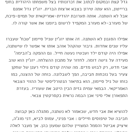
גדל קצת ובמקום לכתוב את זכרונותיו בצל משפחתו היהודית בחוף
ברייטון, הוא עתה טירון בצבא ארצות הברית. יוג'ין גדל אמנם
אבל לא השתנה. אותה תערובת יהודית-אמריקאית של תמים-פיכח,
של מעורב-לא מעורב המקפיד לרשום ביומנו את אשר קורה לו.
אפילו הסגנון לא השתנה. זה אותו יוג'ין שניל סיימון 'שכח' שעברו
עליו שנים אחדות. גיבור שהקהל אוהב אותו אי אפשר לו שישתנה,
אפילו היה קודם ילד ועכשיו נעשה חייל. גם ההפקה ב'הבימה'
מעידה על גישה דומה. לחזור על מתכון ההצלחה. יוג'ין הוא שוב
אבי חדש, רק לבוש מדים. מה שהיה קודם גילוי רענן של שחקן
צעיר בעל נוכחות חביבה, הפך לשבלונה. כוחה של ההצגה, כמו
כוחו של ניל סיימון, הוא בתיאור הנטורליסטי של ההווי הצבאי
האמריקאי. הבמאי עמית גזית הכין היטב את שעוריו. בעזרת
התפאורן אלי סיני אכן הבמה נראית כקסרקטין צבאי.
להוציא את אבי חדש, שכאמור לא נשתנה, מתגלה כאן קבוצה
חביבה של טיפוסים חיילים : אבי פניני, עמוס לביא, דני מוג'ה,
איציק אביטל והסמל המצויין שלהם שמעון כהן. אך מעבר לאלה