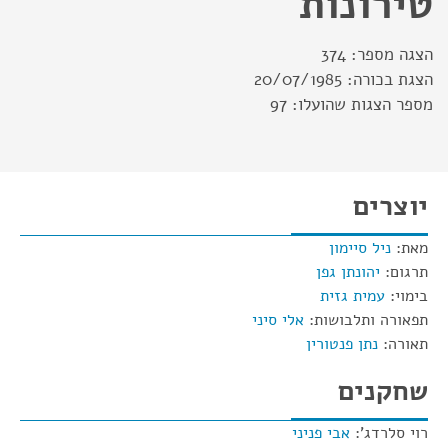
טירונות
הצגה מספר:
374
הצגת בכורה:
20/07/1985
מספר הצגות שהועלו:
97
יוצרים
מאת:
ניל סיימון
תרגום:
יהונתן גפן
בימוי:
עמית גזית
תפאורה ותלבושות:
אלי סיני
תאורה:
נתן פנטורין
שחקנים
רוי סלרדג':
אבי פניני