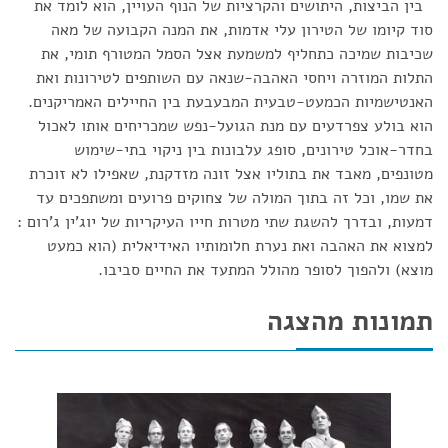
בין הביצות, היתושים והקרציות של הנוף העויין, הוא לומד את
סוד קיומו של הטירון עלי אדמות, את המנה הקבועה של מאה
שכיבות שמיכה כתחליף למשמעת אצל הסמל המטורף תומי, את
התלות המוזרה ויחסי האהבה-שנאה עם השותפים לטירונות ואת
האנטישמיות הכמעט-טבעית המבעבעת בין החיילים האמריקנים.
הוא בולע צפרדעים עם מנת הגועל-נפש שמכריחים אותו לאכול
בחדר-אוכל טירונים, סופג עלבונות בין ניקוי בתי-שימוש
מטונפים, מאבד את בתוליו אצל זונה מזדקנת, שאפילו לא זוכרת
את שמו, וכל זה בתוך המולה של צחוקים פרועים ומשתפכים עד
דמעות, ובדרך להשגת שתי מטרות חייו העיקריות של יוג'ין ג'רום :
למצוא את האהבה ואת נערת חלומותיו האידיאלית (הוא כמעט
מוצא) ולהפוך לסופר מהולל המתעד את החיים סביבו.
תמונות מהצגה