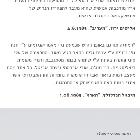
מתבלט במיוחד אורי אברהמי שלבד מהופעתו החיצונית העביר
איזו מורכבות אנושית שהיא מעבר לתפקידו הנדוש של
אינטלקטואל במסגרת צבאית.
אליקים ירון. "מעריב". 4.8.1985
"המחזה תורגם באופן רהוט שכמעט נקי מאמריקניזמים ע"י יונתן
גפן ובויים ע"י עמית גזית בקצב רגוע מאוד. התפאורה של אלי
סיני פותרת בעיות ע"י שימוש בבמה מסתובבת ורמזי מקומות
ריאליסטיים. דני מוג'ה, אורי אברהמי ויצחק אביטל, כל אחד מהם
מעצב דמות כראוי ואבי חדש מקרין נחמדות וחן התבגרותי אשר
אינני בטוח האם הוא מישחק או התנהגות.
מיכאל הנדלזלץ. "הארץ". 1.08.1985
ראשון 09:00 - 16:00