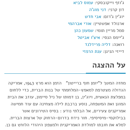
ג'וזף וייקובסקי:
עמוס לביא
דון קרני:
דני מוג'ה
יוג'ין ג'רום:
אבי חדש
ארנולד אפשטיין:
אורי אברהמי
סמל מריין תומי:
שמעון כהן
ג'יימס הנסי:
איצ'ו אביטל
רואנה:
דליה פרידלנד
דייזי הניגן:
ענת הרפזי
על ההצגה
מחזה המשך ל"יומן חוף ברייטון" הזמן הוא מרץ 1943, אמריקה
הגדולה מצטרפת למאמץ-המלחמתי של בנות הברית, כדי ללחום
במפלצת הנאצית, ויוג'ין, בן דמותו של ניל סיימון, עוזב את הבית
המוגן ואת המשפחה, נוסע ברכבת לילה מצחינה עם עוד חמישה
אמריקנים צעירים, אל הבלתי נודע : בסיס הטירונים אשר
בבילוקסי-מיסיסיפי. חור נידח בדרום-הרחוק של ארצות הברית.
למלא את חובתו למולדת האמריקנית ולמצפון היהודי הלוחץ גם כן.