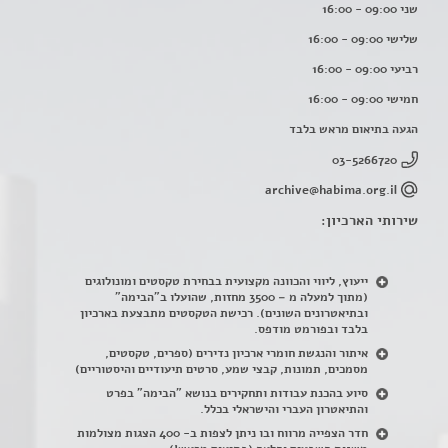
שני 09:00 - 16:00
שלישי 09:00 - 16:00
רביעי 09:00 - 16:00
חמישי 09:00 - 16:00
הגעה בתיאום מראש בלבד
03-5266720
archive@habima.org.il
שירותי הארכיון:
ייעוץ, ליווי והכוונה מקצועית בבחירת טקסטים ומונולוגים
(מתוך למעלה מ – 3500 מחזות, שהועלו ב"הבימה"
ובתיאטרונים השונים). רכישת הטקסטים מתבצעת בארכיון
בלבד ובפורמט מודפס.
איתור והנגשת חומרי ארכיון נדירים
(
ספרים, טקסטים,
מסמכים, תמונות, קבצי שמע, סרטים תיעודיים והיסטוריים)
סיוע בהכנת עבודות ותחקירים בנושא "הבימה" בפרט
והתיאטרון העברי והישראלי בכלל
.
חדר הצפייה מרווח ובו ניתן לצפות ב- 400 הצגות מצולמות