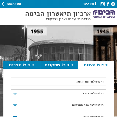
חזרה לאתר
צרו קשר
ארכיון
תיאטרון הבימה
בנדיבות: עדנה וארנן גבריאלי
חיפוש
הצגות
חיפוש
שחקנים
חיפוש
יוצרים
חיפוש לפי שם ההצגה
חיפוש לפי א - ב
חיפוש לפי א - ב
חיפוש לפי שנת ההעלאה
חיפוש לפי שנת ההעלאה
חיפוש לפי סוגה
חיפוש לפי סוגה