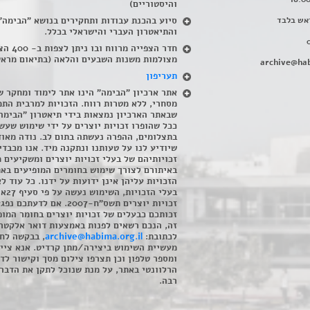
והיסטוריים)
אש בלבד
סיוע בהכנת עבודות ותחקירים בנושא "הבימה"
והתיאטרון העברי והישראלי בכלל
.
חדר הצפייה מרווח ובו
מצולמות משנות השבעים והלאה (בתיאום מראש
archive@hab
תעריפון
אתר ארכיון "הבימה" הינו אתר לימוד ומחקר ש
מסחרי, ללא מטרות רווח. הזכויות למרבית התמ
שבאתר הארכיון נמצאות בידי תיאטרון "הבימה
ככל שהופרו זכויות יוצרים על ידי שימוש שעשי
בתצלומים, ההפרה נעשתה בתום לב. נודה מאוד
שיודיע לנו על טעותנו ונתקנה מיד. אנו מכבדי
זכויותיהם של בעלי זכויות יוצרים ומשקיעים 
באיתורם לצורך שימוש בחומרים המופיעים בא
הזכויות עליהן אינן ידועות על ידנו. כל עוד ל
בעלי הזכויו
זכויות יוצרים תשס"ח-2007. אם לדעתכם 
זכותכם כבעלים של זכויות יוצרים בחומר המופ
זה, הנכם רשאים לפנות באמצעות דואר אלקטרו
לכתובת:
archive@habima.org.il
, בבקשה לח
מעשיית השימוש ביצירה/מתן קרדיט. אנא ציינ
ומספר טלפון וכן תצרפו צילום מסך וקישור לד
הרלוונטי באתר, על מנת שנוכל לתקן את הדבר.
רבה.