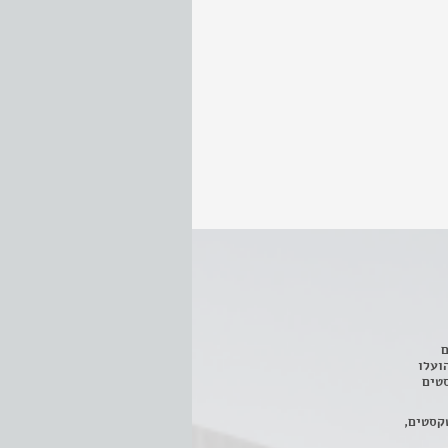
ם
3 מחזות, שהועלו
טים
קסטים,