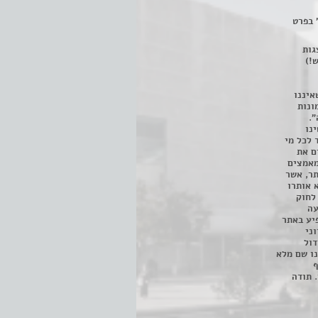
 בפרט
 ניתן לצפות ב- 400 הצגות
!)
איננו
ונות
".
נו
 לכל מי
ם את
מאמצים
תר, אשר
א אותרו
ת, השימוש נעשה על פי סעיף 27א לחוק
נפגעה
יע באתר
ני
דול
ו שם מלא
ף
 תודה