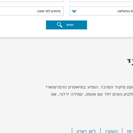
נת ההעלאה
חיפוש לפי סוגה
ת ההעלאה
חיפוש לפי סוגה
חפש
י
ת פיקוד המרכז. הופיע בתיאטרון הרפרטוארי
לנוע.הקים יחד עם אשתו, טמירה ירדני, את
פו
השקרן
ז'אן דארק