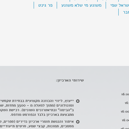
שראל שפי
משוגע מי שלא משוגע
פר גינט
בר
שירותי הארכיון:
ייעוץ, ליווי והכוונה מקצועית בבחירת טקסטי
ומונולוגים (מתוך למעלה מ – 500
ב"הבימה" ובתיאטרונים השונים). רכישת הטקס
מתבצעת בארכיון בלבד ובפורמט מודפס.
איתור והנגשת חומרי ארכיון נדירים
(
ספרים, ט
מסמכים, תמונות, קבצי שמע, סרטים תיעודיים