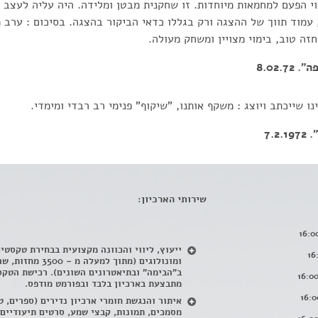
י הפעם למחמאות מיוחדות. זו שחקנית מבטן ומלידה. היה עליה לעצב 
עמוד תווך של ההצגה ורק בגללו כדאי הביקור בהצגה. בסיכום : ערב 
זה טוב, בימוי מצויין ומשחק מעולה.
8.02.
ו שייכתב ויוצג : משקף אותנו, "שיקוף" פנימי רב רבדי ומימדי.
7.
שירותי הארכיון:
ייעוץ, ליווי והכוונה מקצועית בבחירת טקסטי
ומונולוגים (מתוך למעלה מ – 500
ב"הבימה" ובתיאטרונים השונים). רכישת הטקס
מתבצעת בארכיון בלבד ובפורמט מודפס.
איתור והנגשת חומרי ארכיון נדירים
(
ספרים, ט
מסמכים, תמונות, קבצי שמע, סרטים תיעודיים