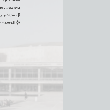
חמישי 09:00 - 16:00
הגעה בתיאום מר
03-5266720
ima.org.il