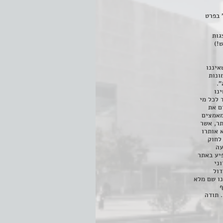
 בפרט
 ניתן לצפות ב- 400 הצגות
!)
איננו
ונות
".
נו
 לכל מי
ם את
מאמצים
תר, אשר
א אותרו
ת, השימוש נעשה על פי סעיף 27א לחוק
נפגעה
יע באתר
ני
דול
ו שם מלא
ף
 תודה