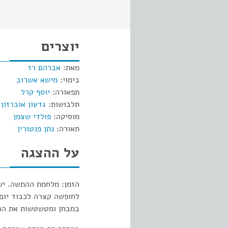
יוצרים
מאת:
אברהם רז
בימוי:
מישא אשרוב
תפאורה:
יוסף קרל
תלבושות:
גדעון אוברזון
מוסיקה:
פולדי שצמן
תאורה:
נתן פנטורין
על ההצגה
הזמן: מלחמת ההתשה. ישר
לחופשה קצרה לכבוד יום 
במבחן ומטשטשות את ההב