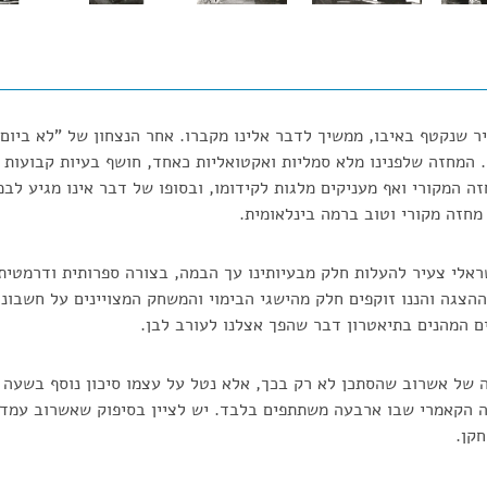
 שנקטף באיבו, ממשיך לדבר אלינו מקברו. אחר הנצחון של "לא ביום ו
 המחזה שלפנינו מלא סמליות ואקטואליות כאחד, חושף בעיות קבועות 
ה המקורי ואף מעניקים מלגות לקידומו, ובסופו של דבר אינו מגיע לבמ
חזה מקורי וטוב ברמה בינלאומית.
ראלי צעיר להעלות חלק מבעיותינו עך הבמה, בצורה ספרותית ודרמטית
ההצגה והננו זוקפים חלק מהישגי הבימוי והמשחק המצויינים על חשבונ
ם המהנים בתיאטרון דבר שהפך אצלנו לעורב לבן.
נה של אשרוב שהסתכן לא רק בכך, אלא נטל על עצמו סיכון נוסף בשע
ה הקאמרי שבו ארבעה משתתפים בלבד. יש לציין בסיפוק שאשרוב עמד י
חקן.