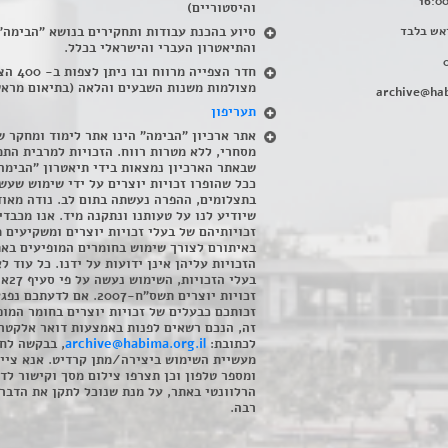
והיסטוריים)
אש בלבד
סיוע בהכנת עבודות ותחקירים בנושא "הבימה"
והתיאטרון העברי והישראלי בכלל
.
חדר הצפייה מרווח ובו
מצולמות משנות השבעים והלאה (בתיאום מראש
archive@hab
תעריפון
אתר ארכיון "הבימה" הינו אתר לימוד ומחקר ש
מסחרי, ללא מטרות רווח. הזכויות למרבית התמ
שבאתר הארכיון נמצאות בידי תיאטרון "הבימה
ככל שהופרו זכויות יוצרים על ידי שימוש שעשי
בתצלומים, ההפרה נעשתה בתום לב. נודה מאוד
שיודיע לנו על טעותנו ונתקנה מיד. אנו מכבדי
זכויותיהם של בעלי זכויות יוצרים ומשקיעים 
באיתורם לצורך שימוש בחומרים המופיעים בא
הזכויות עליהן אינן ידועות על ידנו. כל עוד ל
בעלי הזכויו
זכויות יוצרים תשס"ח-2007. אם לדעתכם 
זכותכם כבעלים של זכויות יוצרים בחומר המופ
זה, הנכם רשאים לפנות באמצעות דואר אלקטרו
לכתובת:
archive@habima.org.il
, בבקשה לח
מעשיית השימוש ביצירה/מתן קרדיט. אנא ציינ
ומספר טלפון וכן תצרפו צילום מסך וקישור לד
הרלוונטי באתר, על מנת שנוכל לתקן את הדבר.
רבה.