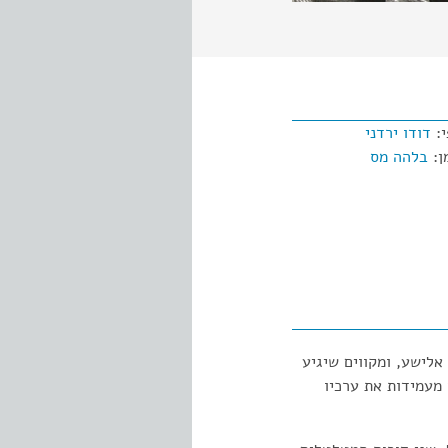
י:
דודו ירדני
ן:
בלהה מס
אלישע, ומקווים שיגיע
מעמידות את ערכיו