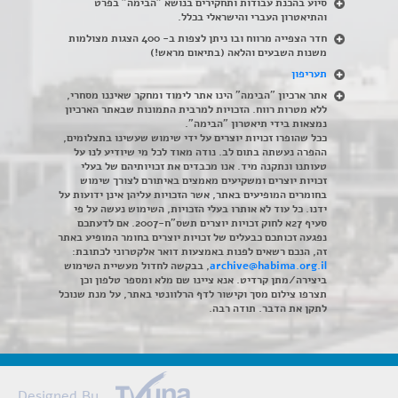
סיוע בהכנת עבודות ותחקירים בנושא "הבימה" בפרט
והתיאטרון העברי והישראלי בכלל
.
חדר הצפייה מרווח ובו ניתן לצפות ב- 400 הצגות מצולמות
משנות השבעים והלאה (בתיאום מראש!)
תעריפון
אתר ארכיון "הבימה" הינו אתר לימוד ומחקר שאיננו מסחרי,
ללא מטרות רווח. הזכויות למרבית התמונות שבאתר הארכיון
נמצאות בידי תיאטרון "הבימה".
ככל שהופרו זכויות יוצרים על ידי שימוש שעשינו בתצלומים,
ההפרה נעשתה בתום לב. נודה מאוד לכל מי שיודיע לנו על
טעותנו ונתקנה מיד. אנו מכבדים את זכויותיהם של בעלי
זכויות יוצרים ומשקיעים מאמצים באיתורם לצורך שימוש
בחומרים המופיעים באתר, אשר הזכויות עליהן אינן ידועות על
ידנו. כל עוד לא אותרו בעלי הזכויות, השימוש נעשה על פי
סעיף 27א לחוק זכויות יוצרים תשס"ח-2007. אם לדעתכם
נפגעה זכותכם כבעלים של זכויות יוצרים בחומר המופיע באתר
זה, הנכם רשאים לפנות באמצעות דואר אלקטרוני לכתובת:
archive@habima.org.il
, בבקשה לחדול מעשיית השימוש
ביצירה/מתן קרדיט. אנא ציינו שם מלא ומספר טלפון וכן
תצרפו צילום מסך וקישור לדף הרלוונטי באתר, על מנת שנוכל
לתקן את הדבר. תודה רבה.
Designed By