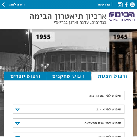
חזרה לאתר
צרו קשר
ארכיון
תיאטרון הבימה
בנדיבות: עדנה וארנן גבריאלי
חיפוש
הצגות
חיפוש
שחקנים
חיפוש
יוצרים
חיפוש לפי שם ההצגה
חיפוש לפי א - ב
חיפוש לפי א - ב
חיפוש לפי שנת ההעלאה
חיפוש לפי שנת ההעלאה
חיפוש לפי סוגה
חיפוש לפי סוגה