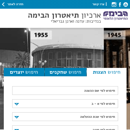
חזרה לאתר
צרו קשר
ארכיון
תיאטרון הבימה
בנדיבות: עדנה וארנן גבריאלי
חיפוש
הצגות
חיפוש
שחקנים
חיפוש
יוצרים
חיפוש לפי שם ההצגה
חיפוש לפי א - ב
חיפוש לפי א - ב
חיפוש לפי שנת ההעלאה
חיפוש לפי שנת ההעלאה
חיפוש לפי סוגה
חיפוש לפי סוגה