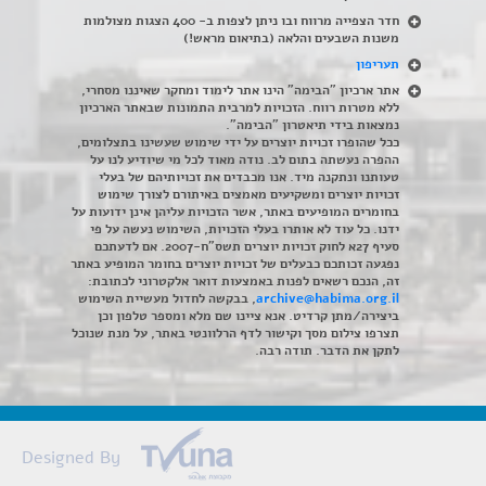
חדר הצפייה מרווח ובו ניתן לצפות ב- 400 הצגות מצולמות
משנות השבעים והלאה (בתיאום מראש!)
תעריפון
אתר ארכיון "הבימה" הינו אתר לימוד ומחקר שאיננו מסחרי,
ללא מטרות רווח. הזכויות למרבית התמונות שבאתר הארכיון
נמצאות בידי תיאטרון "הבימה".
ככל שהופרו זכויות יוצרים על ידי שימוש שעשינו בתצלומים,
ההפרה נעשתה בתום לב. נודה מאוד לכל מי שיודיע לנו על
טעותנו ונתקנה מיד. אנו מכבדים את זכויותיהם של בעלי
זכויות יוצרים ומשקיעים מאמצים באיתורם לצורך שימוש
בחומרים המופיעים באתר, אשר הזכויות עליהן אינן ידועות על
ידנו. כל עוד לא אותרו בעלי הזכויות, השימוש נעשה על פי
סעיף 27א לחוק זכויות יוצרים תשס"ח-2007. אם לדעתכם
נפגעה זכותכם כבעלים של זכויות יוצרים בחומר המופיע באתר
זה, הנכם רשאים לפנות באמצעות דואר אלקטרוני לכתובת:
archive@habima.org.il
, בבקשה לחדול מעשיית השימוש
ביצירה/מתן קרדיט. אנא ציינו שם מלא ומספר טלפון וכן
תצרפו צילום מסך וקישור לדף הרלוונטי באתר, על מנת שנוכל
לתקן את הדבר. תודה רבה.
Designed By