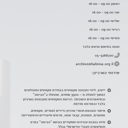
ראשון 09:00 - 16:00
שני 09:00 - 16:00
שלישי 09:00 - 16:00
רביעי 09:00 - 16:00
חמישי 09:00 - 16:00
הגעה בתיאום מראש בלבד
03-5266720
archive@habima.org.il
שירותי הארכיון:
ייעוץ, ליווי והכוונה מקצועית בבחירת טקסטים ומונולוגים
(מתוך למעלה מ – 3500 מחזות, שהועלו ב"הבימה"
ובתיאטרונים השונים). רכישת הטקסטים מתבצעת בארכיון
בלבד ובפורמט מודפס.
איתור והנגשת חומרי ארכיון נדירים
(
ספרים, טקסטים,
מסמכים, תמונות, קבצי שמע, סרטים תיעודיים והיסטוריים)
סיוע בהכנת עבודות ותחקירים בנושא "הבימה" בפרט
והתיאטרון העברי והישראלי בכלל
.