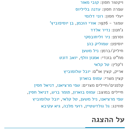
ויקטור חסון:
קובי מאור
שפרה חסון:
עדנה בליליוס
יעלי חסון:
רוני דלומי
שמגר - 1976:
אורי הוכמן
,
בן יוסיפוביץ'
ג'חנון:
נדיר אלדד
וסרמן:
ניר זליחובסקי
יוסיפון:
שמוליק כהן
חיליק/ברמן:
ניל משען
מח"ט בונדי:
אמנון וולף
,
יואב דונט
ז'קלין:
טל קלאי
אריק, קצין או"ם:
יובל שלומוביץ
קצין מצרי:
עמוס בוארון
קלפנים/חיילים מצרים:
שפי מרציאנו
,
דניאל חסין
חיילים במוצב:
עמוס בוארון
,
תומר ברש
,
דניאל חסין
,
שפי מרציאנו
,
ניל משען
,
טל קלאי
,
יובל שלומוביץ
סווינג:
גל גולדשטיין
,
רועי מלכה
,
גיא עקיבא
על ההצגה