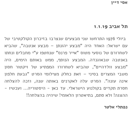
אסי דיין
תל אביב 1.1.19
ביולי 1976 התרחשו שני מבצעים שנצרבו בזיכרון הקולקטיבי של
עם ישראל: האחד היה "מבצע יהונתן – מבצע אנטבה", שהביא
לשחרורם של נוסעי מטוס "אייר פרנס" שנחטפו ע"י מחבלים ונחתו
באנטבה שבאוגנדה. המבצע הנוסף, ממש באותם הימים, היה
"מבצע וולדהיים", שהביא לשחרורו המפתיע של ויקטור חסון
משבי המצרים בסיני – זאת כחלק מצילומי הסרט "גבעת חלפון
אינה עונה". הסרט עלה לאקרנים באותה שנה, וזכה להצלחה
חסרת תקדים בקולנוע הישראלי. עד כאן - היסטוריה... ועכשיו -
ההצגה! ולא סתם, בתיאטרון הלאומי! שיהיה בהצלחה!!
נפתלי אלטר