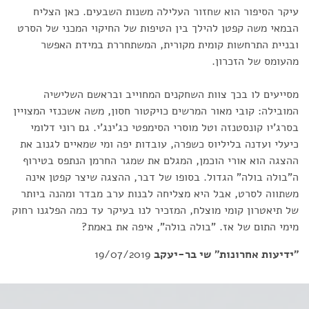
עיקר הסיפור הוא שחזור העלילה משנות השבעים. כאן הצליח
הבמאי משה קפטן להילך בין הטיפות של החיקוי המכני של הסרט
ובניית התרחשות קומית מקורית, המשתחררת במידת האפשר
מהעומס של הזכרון.
מסייעים לו בכך צוות השחקנים המחוייב ובראשם השלישיה
המובילה: קובי מאור המרשים כויקטור חסון, משה אשכנזי המצויין
בסרג'יו קונסטנזה וטל מוסרי הסימפטי כג'ינג'י. גם רוני דלומי
כיעלי ועדנה בליליוס כשפרה, עובדות יפה ומי שמאיים לגנוב את
ההצגה הוא אורי הוכמן, המגלם את שמגר החרמן הנתפס בטירוף
ה"בולה בולה" הגדול. בסופו של דבר, ההצגה שיצר קפטן אינה
משתווה לסרט, אבל היא מצליחה לבנות ערב מבדר ומהנה ביותר
של תיאטרון קומי מוצלח, המזכיר לנו בעיקר עד כמה הפלגנו רחוק
מימי התום של אז. "בולה בולה", איפה את באמת?
"ידיעות אחרונות"
שי בר-יעקב
19/07/2019