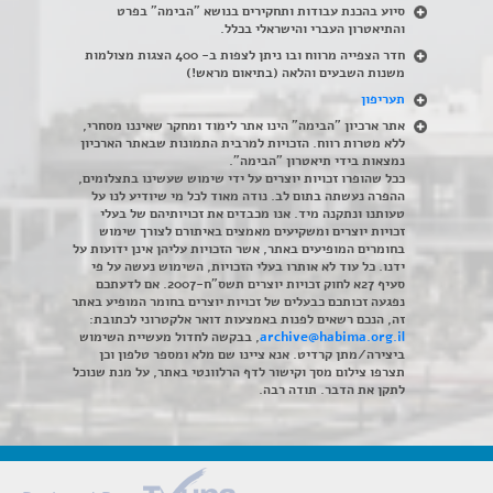
סיוע בהכנת עבודות ותחקירים בנושא "הבימה" בפרט
והתיאטרון העברי והישראלי בכלל
.
חדר הצפייה מרווח ובו ניתן לצפות ב- 400 הצגות מצולמות
משנות השבעים והלאה (בתיאום מראש!)
תעריפון
אתר ארכיון "הבימה" הינו אתר לימוד ומחקר שאיננו מסחרי,
ללא מטרות רווח. הזכויות למרבית התמונות שבאתר הארכיון
נמצאות בידי תיאטרון "הבימה".
ככל שהופרו זכויות יוצרים על ידי שימוש שעשינו בתצלומים,
ההפרה נעשתה בתום לב. נודה מאוד לכל מי שיודיע לנו על
טעותנו ונתקנה מיד. אנו מכבדים את זכויותיהם של בעלי
זכויות יוצרים ומשקיעים מאמצים באיתורם לצורך שימוש
בחומרים המופיעים באתר, אשר הזכויות עליהן אינן ידועות על
ידנו. כל עוד לא אותרו בעלי הזכויות, השימוש נעשה על פי
סעיף 27א לחוק זכויות יוצרים תשס"ח-2007. אם לדעתכם
נפגעה זכותכם כבעלים של זכויות יוצרים בחומר המופיע באתר
זה, הנכם רשאים לפנות באמצעות דואר אלקטרוני לכתובת:
archive@habima.org.il
, בבקשה לחדול מעשיית השימוש
ביצירה/מתן קרדיט. אנא ציינו שם מלא ומספר טלפון וכן
תצרפו צילום מסך וקישור לדף הרלוונטי באתר, על מנת שנוכל
לתקן את הדבר. תודה רבה.