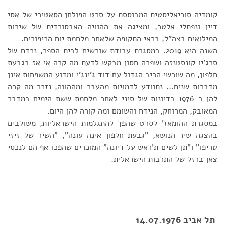
קומדיה סוריאליסטית המבוססת על סרט הפולחן הסאטירי של אסי
דיין ונפתלי אלטר, ומציגה את ההוויה האבסורדית של שירות
המילואים בצה"ל, בראי התקופה שלאחר מלחמת יום הכיפורים.
השנה היא 2019. במסגרת עבודת שורשים לבית הספר, נכדם של
סרג'יו קונסטנזה ושפרה חסון מבקש לדעת מה קרה אי אז בגבעת
חלפון, מה שורשי הריב הגדול עם דוד ג'ינג'י ומדוע המשפחות אינן
מדברות שנים... נתוודע לדמויות מהעבר ומההווה, נזכר מה קרה
להן ב-1976 בדיונות של סיני לאחר מלחמת ששת הימים במדבר
המאובק, המרוחק, הנידח והשומם ומה קורה להן היום.
במסגרת ההומאז' לסרט שהפך להתגלמות הישראליות, משולבים
בהצגה שיר הנושא, "גבעת חלפון אינה עונה", "השיר של זיזי
טריפו" ו"תן לשים ת'ראש על דיונה" המוכרים שהפכו אף הם לנכסי
צאן ברזל של התרבות הישראלית.
תל אביב 14.07.1976