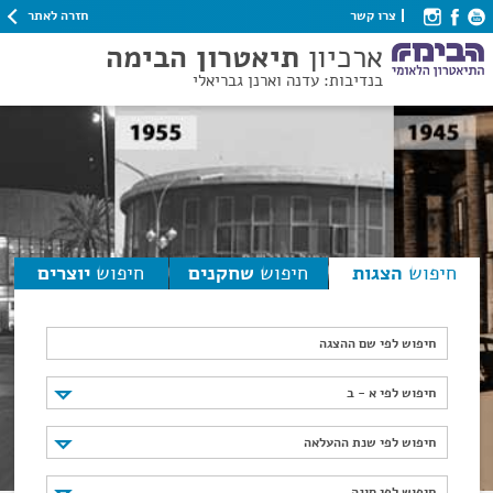
חזרה לאתר
צרו קשר
ארכיון
תיאטרון הבימה
בנדיבות: עדנה וארנן גבריאלי
חיפוש
הצגות
חיפוש
שחקנים
חיפוש
יוצרים
חיפוש לפי שם ההצגה
חיפוש לפי א - ב
חיפוש לפי א - ב
חיפוש לפי שנת ההעלאה
חיפוש לפי שנת ההעלאה
חיפוש לפי סוגה
חיפוש לפי סוגה