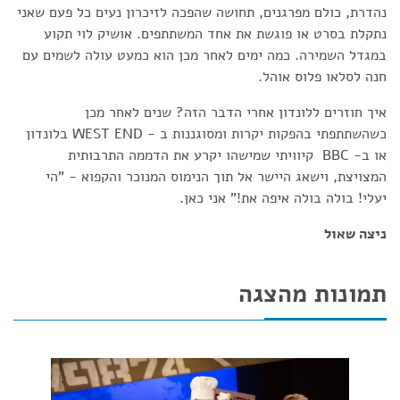
נהדרת, כולם מפרגנים, תחושה שהפכה לזיכרון נעים כל פעם שאני
נתקלת בסרט או פוגשת את אחד המשתתפים. אושיק לוי תקוע
במגדל השמירה. כמה ימים לאחר מכן הוא כמעט עולה לשמים עם
חנה לסלאו פלוס אוהל.
איך חוזרים ללונדון אחרי הדבר הזה? שנים לאחר מכן
כשהשתתפתי בהפקות יקרות ומסוגננות ב - WEST END בלונדון
או ב- BBC קיוויתי שמישהו יקרע את הדממה התרבותית
המצויצת, וישאג היישר אל תוך הנימוס המנוכר והקפוא - "הי
יעלי! בולה בולה איפה את!" אני כאן.
ניצה שאול
תמונות מהצגה