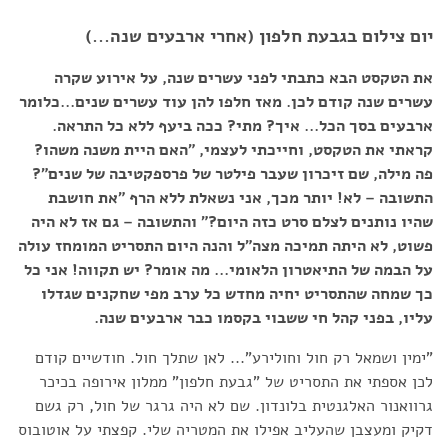
יום צילום בגבעת חלפון (אחרי ארבעים שנה...)
את הטקסט הבא כתבתי לפני עשרים שנה, על אירוע שקרה
עשרים שנה קודם לכן. מאז חלפו להן עוד עשרים שנים...כלומר
ארבעים בסך הכל... איך? מתי? ככה ביעף ללא כל התראה.
קראתי את הטקסט, וחייכתי לעצמי, "האם היית משנה משהו?
פה מילה, שם זיכרון שעבר פילטר של פרספקטיבה של שנים"?
התשובה – לא! יותר מכך, אני נשאלת ללא הרף "את חושבת
שהיו נותנים לצלם סרט כזה היום?" והתשובה – גם אז לא היה
פשוט, לא היתה תמיכה מצה"ל והנה היום התסריט המומחז עולה
על הבמה של התיאטרון הלאומי... מה אומר? יש תקווה! אני כל
כך שמחה שהתסריט יחיה מחדש כל ערב מפי שחקנים שגדלו
עליו, בפני קהל חי ששבוי בקסמו כבר ארבעים שנה.
"ימין ושמאל רק חול וחולירע"... לאן שתלך חול. חודשיים קודם
לכן אספתי את התסריט של "גבעת חלפון" ממלון אירופה בכיכר
גרוואנור האלגנטית בלונדון. שם לא היה גרגר של חול, רק גשם
דקיק ומעצבן שהעליב אפילו את המטריה שלי. קפצתי על אוטובוס