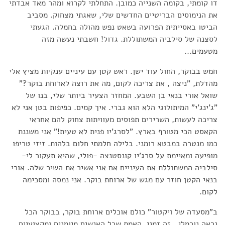
דו קומתי, בקומה השנייה כמובן. התחלתי לקרוא ומהר מאד אבדתי
את הנימוסים הבריטיים החדשים שלי, שאגתי מצחוק. מסביב
הביטו באסייתית הפרועה בשאט נפש מהולה בחמלה. הגעתי
לסצנה של סילביה המשתוללת. גדול! חשבתי נעשה מזה
מטעמים...
חמש בבוקר, החול עוד ישן. ראש קטן עם עיניים ענקיות מציץ אלי
מהדלת, "ניצה , את צריכה לקום, מה את רוצה לארוחת בוקר?"
שואל אורי בנאי בן השבע. המחזר הצעיר ביותר שלי, בנו של
"ג'ינג'י" המיתולוגי הלא הוא גברי. איך קמים. כפיפות בטן אני לא
צריכה לעשות, השרירים תפוסים מעוויתות צחוק להם אחראי
הקאסט הכי מטורף בארץ. "לסרג'יו פנית לא טעית!" אני משננת
כמו מנטרה במבטא רומני. בלילה חלמתי חלום בלהות. זיזי טריפו
מופיעה ומאיימת על סרג'יו קונסטנצה -פולי, שהיא תעקור לי-
סילביה המשתוללת את העיניים אם אני אשיר את השיר שלה. אורי
בנאי הקטן חוזר עם מגש של ארוחת בוקר. אני נמסה ומסכימה
לקום.
ב"מסעדה של ויקטור" כולם אוכלים ארוחת בוקר, בבוקר הכל
נראה נורמלי...זה זמני. האמת שכל האנשים מיומנים ומקצועיים,