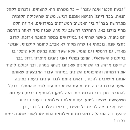
"גבעת חלפון אינה עונה" – כל מטרתו היא להצחיק, ולגרום לקהל
הנאה. בכך דיינו! הנושא אומנם רגיש, משום שהעלילה הקומית
מתרחשת בצה"ל בין האנשים המשרתים במילואים, אך זה חלק
מחיי כולנו כאן. התחלתי לחשוב על סרט שכזה מיד לאחר מלחמת
יום כיפור, כאשר שרתי אז במילואים במשך תקופה ארוכה, קרוב
לחצי שנה. נוכחתי אז שזה מקור לא אכזב לחומר קולנועי, אנושי
מאוד, גם דרמטי וגם קומי. אלא שעד עתה כמעט ולא טיפלו בו
בקולנוע הישראלי. הפעם נפתלי ואני נהנינו מיתרון גדול בכך
שידענו מראש מי השחקנים שאנחנו נשתף בסרט, וכך יכולנו ליצור
את הדמויות והטיפוסים השונים במיוחד עבור המבצעים שאותם
אנחנו מיטיבים להכיר, וראינו אותם לנגד עינינו בעת הכתיבה.
הפעם ערכנו הרבה חזרות עם השחקנים עוד לפני שהתחלנו בכלל
להסריט. תוך כדי חזרות ניתן היה לתקן ולהוסיף דברים, רעיונות
משעשעים שצצו לפתע. עם תחילת הצילומים ידעתי בבירור –
כיצד אני רוצה לביים כל סצינה, וכיצד נצלם כל דבר, כך
שהעבודה התנהלה במהירות והצילומים הסתיימו לאחר שמונה ימים
בלבד!