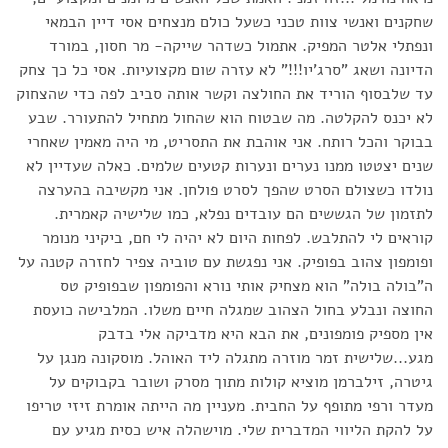
שחקנים ואנשי צוות טכני כשעל כולם מנצחים אסי דיין הבמאי
ונפתלי אלטר המפיק. אתמול כשדהר שייקה- מר חסון, במורד
הדיונה ושאג "סרג'יו!!!" לא עזרה שום מקצועיות. אסי כל כך צחק
עד שלבסוף הוריד את החולצה וקשר אותה סביב לפה כדי שהצחוק
לא יכנס להקלטה. מה שבטוח הוא שהחול מתחיל להתעורר. שבע
בבוקר והכל רותח. אני אוהבת את התסריט, מי היה מאמין שאחרי
שנים יצטטו ממנו נערים ונערות קטעים שלמים. כאלה שעדיין לא
נולדו כשצולם הסרט שהפך לסרט פולחן. אני מקשיבה בהערצה
לתזמון של הגששים הם עובדים נפלא, כמו שלישיה קאמרית.
קוראים לי להתלבש. לפחות היום לא יהיה לי חם, ביקיני מנומר
ופומפון צהוב בפופיק. אני נפגשת עם טוביה צפיר לחזרה קטנה על
ה"בולה בולה" הוא מצחיק אותי נורא והפומפון שבפופיק טס
החוצה ונבלע בחול הצהוב שמגלה חיים משלו. המלבישה כועסת
אין מספיק פומפונים, את הבא היא מדביקה אלי בדבק
מגע...שלישית זמר מוזרה מתגלה ליד האוהל. מוסקונה מנגן על
גיטרה, זילברמן מוציא קולות מתוך מסרק ושובר בקבוקים על
מעדר ורפי מתופף על החבית. מעניין מה הייתה אומרת זיזי טריפו
על להקת הליווי המדברית שלי. מוישהלה איש כסית מגיע עם