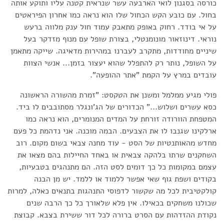
כורסה בסגנון לואי הארבעה עשר שנראית קטנה עליו ותוקע אותה
בחול. עם כובע הקש הכחול שלו הוא נראה כמו אחרון הפיראטים
על אי בודד. רחוק באופק מתאבק עמוד חול ענק מלווה ברעש
נוראי. דינוזאור מונומנטלי, בצורת שופל עם מנוף מזדקר בעל
שיניים מחודדות, מתקרב לעברנו במהירות מדאיגה. שייקה מתאמן
על השופל, נותר רק להתפלל שהוא יעצור בזמן... אנשי הצוות
עובדים במרץ על הקמת "אתר ההופעה".
פולי מגיע ממלמל ומשנן את הטקסט: "זמרת מהשורה הראשונה
כסא עשרים ושלוש..." הכדורים של הג'ונגלר מסתובבים לו ביד.
המטפחת הוורודה זורחת על המדים המנומרים, הוא נראה כמו
ארלקינו שגנבו לו את הצבעים. הבמה מוכנה. אני נדהמת כל פעם
מחדש מהאותנטיות של הסט - עוד מחנה צבאי בשום מקום. רוב
השחקנים שרתו בלהקה צבאית או באחד החיילות בהם מצאו את
עצמם במקומות כל כך דומים לסט הזה. הם מתנהגים בטבעיות,
בקודים ושפת גוף שאי אפשר ללמוד או ללמד. יש מן הבנה
קולקטיבית לכל מה שקשור לדפוסי התנהגות בתנאים כאלה, למרות
שכולנו משחקים בכאילו. אין פלא שלאורך כל כך הרבה שנים
נקודת ההזדהות עם הסרט ברורה לכל דור ששירת בצבא. קבוצת