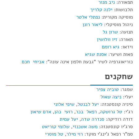
תפאורה:
ניב מנור
תלבושות:
ילנה קלריך
מוסיקה מקורית:
נפתלי אלטר
ניהול מוסיקלי:
ליאור רונן
תנועה:
שרון גל
תאורה:
זיו וולושין
וידאו:
גיא רומם
פאות ושיער:
אסנת שגיא
כוריאוגרפיה לשיר "גבעת חלפון אינה עונה":
אביחי חכם
שחקנים
שמגר:
טוביה צפיר
יעלי:
ניצה שאול
סיניה קונסטנזה:
יעל לבנטל
,
שיפי אלוני
רג'י:
טל גרושקה
,
רפאל בכר
,
רועי כהן
,
אדם שיאון
דודה רודיקה:
סנדרה שדה
,
יעל עמית
סרג'יו קונסטנזה:
משה אשכנזי
,
שלומי קוריאט
סמ"ר רפאל ג'ינג'י מוקד:
רוי מילר
,
טל מוסרי