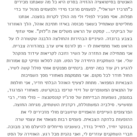
האנשים בסיטואציה ההזויה בסרט היא כל מה שאנחנו מכירים
כ"תרכיז ישראלי", לפעמים מרוכז מידי ולפעמים מהול עד כדי
תפלות. אסי מסביר לפולי ולי מה הולך לקרות בסצנה. אנחנו
מחליטים שאתחיל כשאני מכוסה באיזו חתיכת אוהל, הלך האוורור
של הביקיני... קסקט על הראש משלים את ה"לוק". אסי שזוף
בצבע ברונזה. העיניים הבהירות והחולצה הלבנה שקשורה לו על
הראש מאד מחמיאות לו - מן לורנס איש ערב במהדורה צברית.
אני מתחילה את החזרה על השיר וזוכה לקריאות עידוד מהקהל
שלי. אני השחקנית היחידה על הסט. חנה לסלאו ומיקי קם אמורות
להגיע רק עוד כמה ימים. בינתיים מפנקים אותי סולו! קשה לשיר,
החול חודר לכל מקום. אני מתמקמת מאחורי מסך השמיכות
הצבאיות המפואר. מתחת לצעיף האוהל הבלתי חדיר, אני חולמת
על התנאים המשופרים של זיזי טריפו בבוקרשט. מאחורי הפרגוד,
במגפון, נשמעות הבדיחות של סרג'יו קונסטנצה – פולי מורי, רבי
ומושיעי. סילביה המשתוללת, רקדנית השטחים, מגיחה החוצה.
הפרצופים העייפים והאפויים שיושבים מולי מזכירים לי את
ההופעות בלהקה הצבאית. פעמים רבות מצאתי את עצמי שרה
בבונקר יחיד, לחייל בודד, כששנינו מייחלים להיעלם מרב מבוכה.
חברי השחקנים עוזרים לי, ואני נהנית מכל רגע. האווירה על הסט