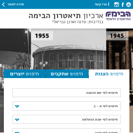
חזרה לאתר
צרו קשר
ארכיון
תיאטרון הבימה
בנדיבות: עדנה וארנן גבריאלי
חיפוש
הצגות
חיפוש
שחקנים
חיפוש
יוצרים
חיפוש לפי שם ההצגה
חיפוש לפי א - ב
חיפוש לפי א - ב
חיפוש לפי שנת ההעלאה
חיפוש לפי שנת ההעלאה
חיפוש לפי סוגה
חיפוש לפי סוגה