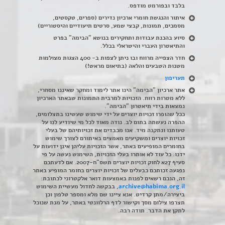
בלבד ובפורמט מודפס.
איתור והנגשת חומרי ארכיון נדירים
(
ספרים, טקסטים,
מסמכים, תמונות, קבצי שמע, סרטים תיעודיים והיסטוריים)
סיוע בהכנת עבודות ותחקירים בנושא "הבימה" בפרט
והתיאטרון העברי והישראלי בכלל
.
חדר הצפייה מרווח ובו ניתן לצפות ב- 400 הצגות מצולמות
משנות השבעים והלאה (בתיאום מראש!)
תעריפון
אתר ארכיון "הבימה" הינו אתר לימוד ומחקר שאיננו מסחרי,
ללא מטרות רווח. הזכויות למרבית התמונות שבאתר הארכיון
נמצאות בידי תיאטרון "הבימה".
ככל שהופרו זכויות יוצרים על ידי שימוש שעשינו בתצלומים,
ההפרה נעשתה בתום לב. נודה מאוד לכל מי שיודיע לנו על
טעותנו ונתקנה מיד. אנו מכבדים את זכויותיהם של בעלי
זכויות יוצרים ומשקיעים מאמצים באיתורם לצורך שימוש
בחומרים המופיעים באתר, אשר הזכויות עליהן אינן ידועות על
ידנו. כל עוד לא אותרו בעלי הזכויות, השימוש נעשה על פי
סעיף 27א לחוק זכויות יוצרים תשס"ח-2007. אם לדעתכם
נפגעה זכותכם כבעלים של זכויות יוצרים בחומר המופיע באתר
זה, הנכם רשאים לפנות באמצעות דואר אלקטרוני לכתובת:
archive@habima.org.il
, בבקשה לחדול מעשיית השימוש
ביצירה/מתן קרדיט. אנא ציינו שם מלא ומספר טלפון וכן
תצרפו צילום מסך וקישור לדף הרלוונטי באתר, על מנת שנוכל
לתקן את הדבר. תודה רבה.