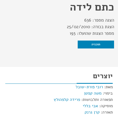
כתם לידה
הצגה מספר:
636
הצגת בכורה:
25/02/2010
מספר הצגות שהועלו:
193
תוכניה
יוצרים
מאת:
רובי פורת-שובל
בימוי:
משה קפטן
תפאורה ותלבושות:
פרידה קלפהולץ
מוסיקה:
אבי בללי
תאורה:
קרן גרנק