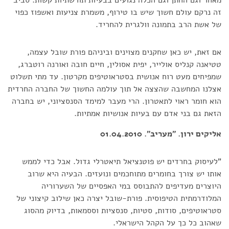
זה נרקם עולם חשוך שיש בו טירוף, משמרת צניעות ואשפוז כפוי
של אשת הרב בתמונה וולגרית להחריד.
אם זאת, יש כאן שחקנים מצוינים וביניהם פורת שובל עצמה,
טטיאנה קנליס אולייר, יפית אסולין, חיים חובה ואורנה רוטברג,
שמפיחים מעט רוח אנושית בסטראוטיפים מקרטון. עד מתי תשלוט
אצלנו המחשבה שהצצה אל תוך עולמה החשוך של החברה החרדית
הוא חומר ראוי לתאטרון. הרי מעבר למימד הסנסציוני, יש בחברה
הזאת גם בני אדם עם בעיות אנושיות אמתיות.
אליקים ירון. "מעריב". 01.04.2010
"לעיסוק בחרדים יש פוטנציאל תיאטרלי גדול. אבל כדי לממש
אותו יש צורך בחומרים מתוחכמים ונועזים. הבעיה היא שרוב
היוצרים מעדיפים להתבוסס במי האפסיים של השערוריה
המלודרמתית הטיפוסית. פורת-שובל יצרה כאן שילוב קיצוני של
סטראוטיפים, סודות, סטיות, סנסציות וססמאות, בדיוק מהסוג
שאהוב כל כך על הקהל הישראלי.