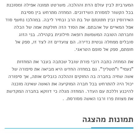
המערבית לבין עולם הדת וההלכה. משרטט תמונה אפילה ומסוכנת
בכל הקשור למסורת השידוכים. המחזה מתרחש בין מסיבת
האירוסין ובין חתונתם של בת הרב ובחיר ליבה. במהלכו נחשף סוד
אפל המאיים על אהבתם. את הסוד הזה חולקות אמה של הכלה
וחברתה הטובה המשמשת רופאה חילונית בקהילה. בני הזוג
סובלים ממחלה גנטית נדירה. הם צועדים זה לצד זו, ספק אל
חופתם, ספק אל סופם הטראגי.
את המחזה כתבה רובי פורת שובל שכתבה בעבר את המחזות
"נעמי" ו"תשליך". גם במחזה החדש היא מביאה את סיפורה של
אשה שחיה בחברה בה החוקים וההלכה כובלים אותה, אך סיפורה
יכול היה להתרחש בכל חברה המוקיעה את האשה שאינה מוכנה
להיכנע וללכת עם העדר. המחזה מגלה כי דווקא בחברה המקדשת
את מצוות פרו ורבו האשה מסורסת. .
תמונות מהצגה