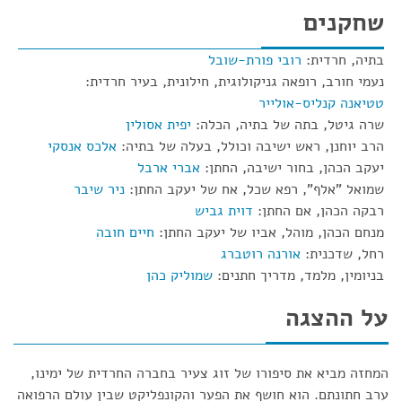
שחקנים
בתיה, חרדית:
רובי פורת-שובל
נעמי חורב, רופאה גניקולוגית, חילונית, בעיר חרדית:
טטיאנה קנליס-אולייר
שרה גיטל, בתה של בתיה, הכלה:
יפית אסולין
הרב יוחנן, ראש ישיבה וכולל, בעלה של בתיה:
אלכס אנסקי
יעקב הכהן, בחור ישיבה, החתן:
אברי ארבל
שמואל "אלף", רפא שכל, אח של יעקב החתן:
ניר שיבר
רבקה הכהן, אם החתן:
דוית גביש
מנחם הכהן, מוהל, אביו של יעקב החתן:
חיים חובה
רחל, שדכנית:
אורנה רוטברג
בניומין, מלמד, מדריך חתנים:
שמוליק כהן
על ההצגה
המחזה מביא את סיפורו של זוג צעיר בחברה החרדית של ימינו,
ערב חתונתם. הוא חושף את הפער והקונפליקט שבין עולם הרפואה