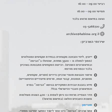
רביעי 09:00 - 16:00
חמישי 09:00 - 16:00
הגעה בתיאום מראש בלבד
03-5266720
archive@habima.org.il
שירותי הארכיון:
ייעוץ, ליווי והכוונה מקצועית בבחירת טקסטים ומונולוגים
(מתוך למעלה מ – 3500 מחזות, שהועלו ב"הבימה"
ובתיאטרונים השונים). רכישת הטקסטים מתבצעת בארכיון
בלבד ובפורמט מודפס.
איתור והנגשת חומרי ארכיון נדירים
(
ספרים, טקסטים,
מסמכים, תמונות, קבצי שמע, סרטים תיעודיים והיסטוריים)
סיוע בהכנת עבודות ותחקירים בנושא "הבימה" בפרט
והתיאטרון העברי והישראלי בכלל
.
חדר הצפייה מרווח ובו ניתן לצפות ב- 400 הצגות מצולמות
משנות השבעים והלאה (בתיאום מראש!)
תעריפון
אתר ארכיון "הבימה" הינו אתר לימוד ומחקר שאיננו מסחרי,