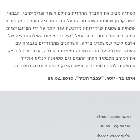
המחזה מציג את החברה החרדית כעולם חשוך ופרימיטיבי. הבמאי
משה קפטן שחתום משום מה גם על הדרמטורגיה העמיד כאן מסכת
שטחית פשטנית שרדידותה מודגשת עוד יותר על ידי הפרופורציות
המוגבלות של בימת "בית החיל "ועל ידי צילום האילוסטרציה של
אלכס ליבק שמשתרע ברקע. השחקנים מתמודדים בגבורה עם
האתגר שנכפה עליהם. רוטברג מצוינת כהרגלה, אברי ארבל מפיק
את המירב מתפקיד החתן התמים וגם טטיאנה קנליס אולייר
סימפטית למדי בתפקיד הרופאה הגינקולוגית שחזרה בתשובה.
איתן בר-יוסף. "עכבר העיר". 23.04.2010
ראשון 09:00 - 16:00
שני 09:00 - 16:00
שלישי 09:00 - 16:00