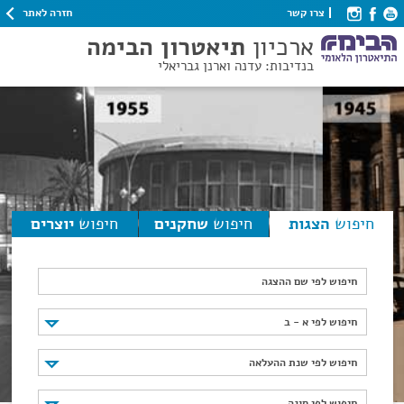
חזרה לאתר
צרו קשר
ארכיון
תיאטרון הבימה
בנדיבות: עדנה וארנן גבריאלי
חיפוש
הצגות
חיפוש
שחקנים
חיפוש
יוצרים
חיפוש לפי שם ההצגה
חיפוש לפי א - ב
חיפוש לפי א - ב
חיפוש לפי שנת ההעלאה
חיפוש לפי שנת ההעלאה
חיפוש לפי סוגה
חיפוש לפי סוגה