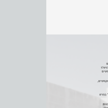
ם
3 מחזות, שהועלו
טים
קסטים,
 בפרט
 ניתן לצפות ב- 400 הצגות