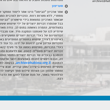
מצולמות משנות השבעים והלאה (בתיאום מראש
archive@hab
תעריפון
אתר ארכיון "הבימה" הינו אתר לימוד ומחקר ש
מסחרי, ללא מטרות רווח. הזכויות למרבית התמ
שבאתר הארכיון נמצאות בידי תיאטרון "הבימה
ככל שהופרו זכויות יוצרים על ידי שימוש שעשי
בתצלומים, ההפרה נעשתה בתום לב. נודה מאוד
שיודיע לנו על טעותנו ונתקנה מיד. אנו מכבדי
זכויותיהם של בעלי זכויות יוצרים ומשקיעים 
באיתורם לצורך שימוש בחומרים המופיעים בא
הזכויות עליהן אינן ידועות על ידנו. כל עוד ל
בעלי הזכויו
זכויות יוצרים תשס"ח-2007. אם לדעתכם 
זכותכם כבעלים של זכויות יוצרים בחומר המופ
זה, הנכם רשאים לפנות באמצעות דואר אלקטרו
לכתובת:
archive@habima.org.il
, בבקשה לח
מעשיית השימוש ביצירה/מתן קרדיט. אנא ציינ
ומספר טלפון וכן תצרפו צילום מסך וקישור לד
הרלוונטי באתר, על מנת שנוכל לתקן את הדבר.
רבה.