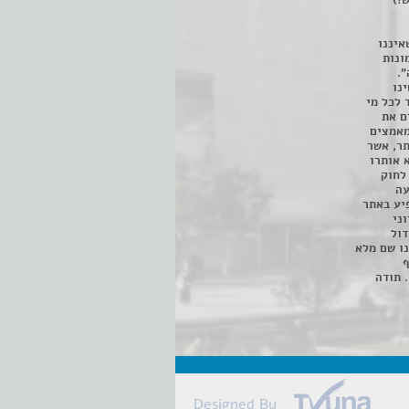
!)
איננו
ונות
".
נו
 לכל מי
ם את
מאמצים
תר, אשר
א אותרו
ת, השימוש נעשה על פי סעיף 27א לחוק
נפגעה
יע באתר
ני
דול
ו שם מלא
ף
 תודה
Designed By