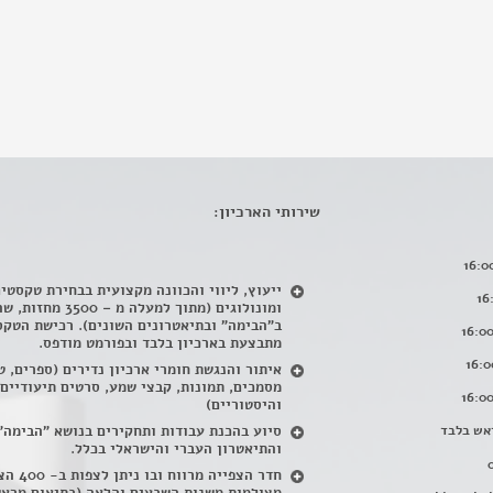
שירותי הארכיון:
ייעוץ, ליווי והכוונה מקצועית בבחירת טקסטי
ומונולוגים (מתוך למעלה מ – 500
ב"הבימה" ובתיאטרונים השונים). רכישת הטקס
מתבצעת בארכיון בלבד ובפורמט מודפס.
איתור והנגשת חומרי ארכיון נדירים
(
ספרים, ט
מסמכים, תמונות, קבצי שמע, סרטים תיעודיים
והיסטוריים)
אש בלבד
סיוע בהכנת עבודות ותחקירים בנושא "הבימה"
והתיאטרון העברי והישראלי בכלל
.
חדר הצפייה מרווח ובו