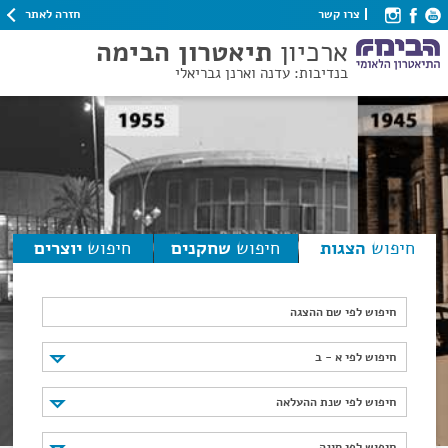
חזרה לאתר
צרו קשר
ארכיון
תיאטרון הבימה
בנדיבות: עדנה וארנן גבריאלי
חיפוש
הצגות
חיפוש
שחקנים
חיפוש
יוצרים
חיפוש לפי שם ההצגה
חיפוש לפי א - ב
חיפוש לפי א - ב
חיפוש לפי שנת ההעלאה
חיפוש לפי שנת ההעלאה
חיפוש לפי סוגה
חיפוש לפי סוגה