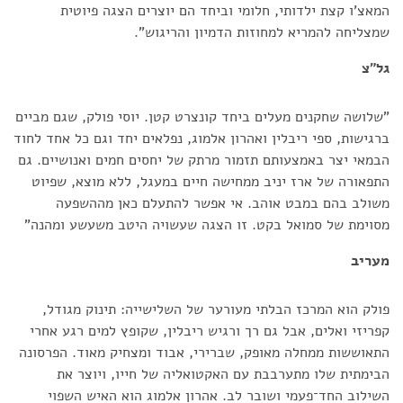
המאצ'ו קצת ילדותי, חלומי וביחד הם יוצרים הצגה פיוטית
שמצליחה להמריא למחוזות הדמיון והריגוש".
גל"צ
"שלושה שחקנים מעלים ביחד קונצרט קטן. יוסי פולק, שגם מביים
ברגישות, ספי ריבלין ואהרון אלמוג, נפלאים יחד וגם כל אחד לחוד
הבמאי יצר באמצעותם תזמור מרתק של יחסים חמים ואנושיים. גם
התפאורה של ארז יניב ממחישה חיים במעגל, ללא מוצא, שפיוט
משולב בהם במבט אוהב. אי אפשר להתעלם כאן מההשפעה
מסוימת של סמואל בקט. זו הצגה שעשויה היטב משעשע ומהנה"
מעריב
פולק הוא המרכז הבלתי מעורער של השלישייה: תינוק מגודל,
קפריזי ואלים, אבל גם רך ורגיש ריבלין, שקופץ למים רגע אחרי
התאוששות ממחלה מאופק, שברירי, אבוד ומצחיק מאוד. הפרסונה
הבימתית שלו מתערבבת עם האקטואליה של חייו, ויוצר את
השילוב החד־פעמי ושובר לב. אהרון אלמוג הוא האיש השפוי