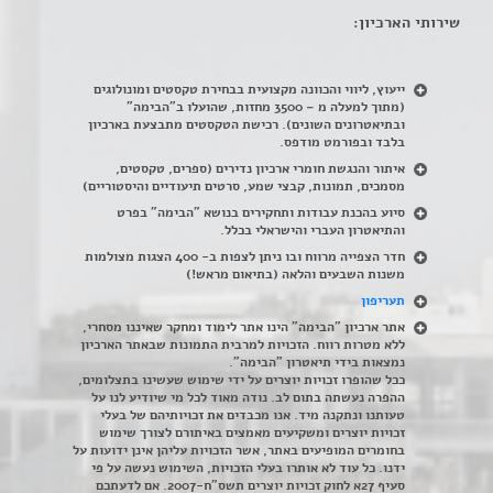
שירותי הארכיון:
ייעוץ, ליווי והכוונה מקצועית בבחירת טקסטים ומונולוגים
(מתוך למעלה מ – 3500 מחזות, שהועלו ב"הבימה"
ובתיאטרונים השונים). רכישת הטקסטים מתבצעת בארכיון
בלבד ובפורמט מודפס.
איתור והנגשת חומרי ארכיון נדירים
(
ספרים, טקסטים,
מסמכים, תמונות, קבצי שמע, סרטים תיעודיים והיסטוריים)
סיוע בהכנת עבודות ותחקירים בנושא "הבימה" בפרט
והתיאטרון העברי והישראלי בכלל
.
חדר הצפייה מרווח ובו ניתן לצפות ב- 400 הצגות מצולמות
משנות השבעים והלאה (בתיאום מראש!)
תעריפון
אתר ארכיון "הבימה" הינו אתר לימוד ומחקר שאיננו מסחרי,
ללא מטרות רווח. הזכויות למרבית התמונות שבאתר הארכיון
נמצאות בידי תיאטרון "הבימה".
ככל שהופרו זכויות יוצרים על ידי שימוש שעשינו בתצלומים,
ההפרה נעשתה בתום לב. נודה מאוד לכל מי שיודיע לנו על
טעותנו ונתקנה מיד. אנו מכבדים את זכויותיהם של בעלי
זכויות יוצרים ומשקיעים מאמצים באיתורם לצורך שימוש
בחומרים המופיעים באתר, אשר הזכויות עליהן אינן ידועות על
ידנו. כל עוד לא אותרו בעלי הזכויות, השימוש נעשה על פי
סעיף 27א לחוק זכויות יוצרים תשס"ח-2007. אם לדעתכם