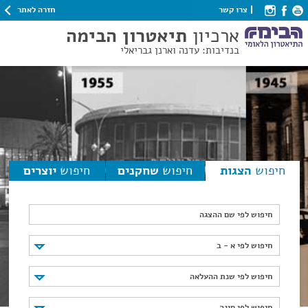
חזרה לאתר
צרו קשר
ארכיון
תיאטרון הבימה
בנדיבות: עדנה וארנן גבריאלי
חיפוש
הצגות
חיפוש
שחקנים
חיפוש
יוצרים
חיפוש לפי שם ההצגה
חיפוש לפי א - ב
חיפוש לפי א - ב
חיפוש לפי שנת ההעלאה
חיפוש לפי שנת ההעלאה
חיפוש לפי סוגה
חיפוש לפי סוגה