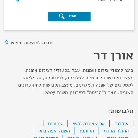
חפש
חזרה לתוצאות חיפוש
אורן דר
בוגר לימודי צילום ואמנות. עבד בסטודיו לצילום אופנה,
מעצב תלבושות לסרטים, לטלויזיה, לפרסומות, סטייליסט
לקטלוגים של אפנה ולמגזינים. מעצב תלבושות לתיאטרונים
השונים. יוצר ב"הבימה" לסירוגין משנת 2005.
תלבושות:
אנפרנד
את שאהבה נפשי
גיבורים
החולה ההודי
החותנת
השנה היפה בחיי