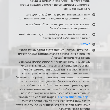
(מתוך למעלה מ – 3500 מחזות, שהועלו ב"הבימה"
ובתיאטרונים השונים). רכישת הטקסטים מתבצעת בארכיון
בלבד ובפורמט מודפס.
איתור והנגשת חומרי ארכיון נדירים
(
ספרים, טקסטים,
מסמכים, תמונות, קבצי שמע, סרטים תיעודיים והיסטוריים)
סיוע בהכנת עבודות ותחקירים בנושא "הבימה" בפרט
והתיאטרון העברי והישראלי בכלל
.
חדר הצפייה מרווח ובו ניתן לצפות ב- 400 הצגות מצולמות
משנות השבעים והלאה (בתיאום מראש!)
תעריפון
אתר ארכיון "הבימה" הינו אתר לימוד ומחקר שאיננו מסחרי,
ללא מטרות רווח. הזכויות למרבית התמונות שבאתר הארכיון
נמצאות בידי תיאטרון "הבימה".
ככל שהופרו זכויות יוצרים על ידי שימוש שעשינו בתצלומים,
ההפרה נעשתה בתום לב. נודה מאוד לכל מי שיודיע לנו על
טעותנו ונתקנה מיד. אנו מכבדים את זכויותיהם של בעלי
זכויות יוצרים ומשקיעים מאמצים באיתורם לצורך שימוש
בחומרים המופיעים באתר, אשר הזכויות עליהן אינן ידועות על
ידנו. כל עוד לא אותרו בעלי הזכויות, השימוש נעשה על פי
סעיף 27א לחוק זכויות יוצרים תשס"ח-2007. אם לדעתכם
נפגעה זכותכם כבעלים של זכויות יוצרים בחומר המופיע באתר
זה, הנכם רשאים לפנות באמצעות דואר אלקטרוני לכתובת:
archive@habima.org.il
, בבקשה לחדול מעשיית השימוש
ביצירה/מתן קרדיט. אנא ציינו שם מלא ומספר טלפון וכן
תצרפו צילום מסך וקישור לדף הרלוונטי באתר, על מנת שנוכל
לתקן את הדבר. תודה רבה.