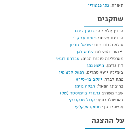
תאורה:
נתן פנטורין
שחקנים
הרוזן אלמויוה:
גדעון זינגר
הרוזנת אשתו:
ניסים עזיקרי
סוזאנה חדרנית:
ישראל גוריון
פיגארו המשרת:
עזרא דגן
מארסלינה סוכנת הבית:
אברהם רונאי
דון גוזמן:
מישא נתן
באזיליו יועץ סתרים:
רפאל קלצ'קין
פתק לבלר:
יעקב בן-סירא
כרובינו הפאז':
רבקה נוימן
שבר משרת:
גרגורי בוימיסטר (טל)
בארטולו רופא:
קרול מרקוביץ
אנטוניו גנן:
מוסקו אלקלעי
על ההצגה