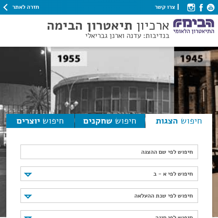
חזרה לאתר
צרו קשר
ארכיון
תיאטרון הבימה
בנדיבות: עדנה וארנן גבריאלי
חיפוש
הצגות
חיפוש
שחקנים
חיפוש
יוצרים
חיפוש לפי שם ההצגה
חיפוש לפי א - ב
חיפוש לפי א - ב
חיפוש לפי שנת ההעלאה
חיפוש לפי שנת ההעלאה
חיפוש לפי סוגה
חיפוש לפי סוגה