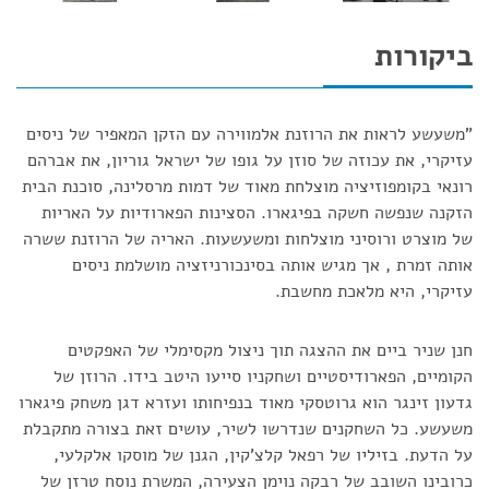
ביקורות
"משעשע לראות את הרוזנת אלמווירה עם הזקן המאפיר של ניסים
עזיקרי, את עכוזה של סוזן על גופו של ישראל גוריון, את אברהם
רונאי בקומפוזיציה מוצלחת מאוד של דמות מרסלינה, סוכנת הבית
הזקנה שנפשה חשקה בפיגארו. הסצינות הפארודיות על האריות
של מוצרט ורוסיני מוצלחות ומשעשעות. האריה של הרוזנת ששרה
אותה זמרת , אך מגיש אותה בסינכורניזציה מושלמת ניסים
עזיקרי, היא מלאכת מחשבת.
חנן שניר ביים את ההצגה תוך ניצול מקסימלי של האפקטים
הקומיים, הפארודיסטיים ושחקניו סייעו היטב בידו. הרוזן של
גדעון זינגר הוא גרוטסקי מאוד בנפיחותו ועזרא דגן משחק פיגארו
משעשע. כל השחקנים שנדרשו לשיר, עושים זאת בצורה מתקבלת
על הדעת. בזיליו של רפאל קלצ'קין, הגנן של מוסקו אלקלעי,
כרובינו השובב של רבקה נוימן הצעירה, המשרת נוסח טרזן של