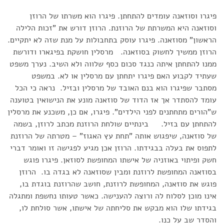
פיגרו וסוזאנה עומדים להתחתן. פיגרו הוא משרתו של הרוזן
וסוזאנה היא המשרתת של הרוזנת. הרוזן דורש את "זכות הלילה
הראשון" מסוזאנה. פיגרו עוסק בתחבולות על מנת שזה לא יתקיים.
הרוזן ממשיך לחשוק בסוזאנה. מרסלין חושקת בפיגארו ודורשת
ממנו להתחתן איתה כנגד סכום כסף שלווה ולא השיב. נערך משפט
שעתיד לקבוע האם פיגרו יתחתן עם מרסלין או לא. במשפט
מסתבר שפיגרו הוא בנם האובד של מרסלין ובזיל. נראה כי הכל
עומד להסתדר אך אז הדוד של סוזאנה מונע את הנישואין בטוענה
ש"הורים מתחתנים לפני הילדים". פיגרו, אם כן, משכנע את מרסלין
להתחתן עם בזיל. בינתיים שולחת הרוזנת מכתב לרוזן, בשמה
של סוזאנה, שיפגוש אותה "תחת עץ האגוז" – מטרתה של הרוזנת
לתפוס את בעלה בבגידתו. הרוזן אכן מגיע לפגישה זו ואומר דברי
חשק ופיתוי באוזניה של אישתו המחופשת לסוזאן. פיגרו פוגש
בסוזאנה המחופשת לרוזנת ומבין שסוזאנה לא בגדה בו. הרוזן
פוגש את סוזאנה, המחופשת לרוזנת, חושב שהרוזנת בוגדת בו,
אינו מוכן לסלוח לה ורוצה להענישה. כאשר טעותו נחשפת ומתגלה
בגידתו שלו הוא מבקש את סליחתה של אישתו, אשר סולחת לו,
והסדר שב על כנו.