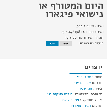
היום המטורף או
נישואי פיגארו
הצגה מספר:
344
הצגת בכורה:
25/04/1981
מספר הצגות שהועלו:
27
הועלה גם בשנים:
1981
1951
יוצרים
מאת:
פטר טוריני
תרגום:
אברהם עוז
בימוי:
חנן שניר
תפאורה ותלבושות:
לידיה פינקוס גני
ניהול מוסיקלי:
פולדי שצמן
תנועה:
חנינה צוקרמן