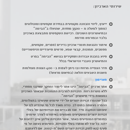
שירותי הארכיון:
ייעוץ, ליווי והכוונה מקצועית בבחירת טקסטים ומונולוגים
(מתוך למעלה מ – 3500 מחזות, שהועלו ב"הבימה"
ובתיאטרונים השונים). רכישת הטקסטים מתבצעת בארכיון
בלבד ובפורמט מודפס.
איתור והנגשת חומרי ארכיון נדירים
(
ספרים, טקסטים,
מסמכים, תמונות, קבצי שמע, סרטים תיעודיים והיסטוריים)
סיוע בהכנת עבודות ותחקירים בנושא "הבימה" בפרט
והתיאטרון העברי והישראלי בכלל
.
חדר הצפייה מרווח ובו ניתן לצפות ב- 400 הצגות מצולמות
משנות השבעים והלאה (בתיאום מראש!)
תעריפון
אתר ארכיון "הבימה" הינו אתר לימוד ומחקר שאיננו מסחרי,
ללא מטרות רווח. הזכויות למרבית התמונות שבאתר הארכיון
נמצאות בידי תיאטרון "הבימה".
ככל שהופרו זכויות יוצרים על ידי שימוש שעשינו בתצלומים,
ההפרה נעשתה בתום לב. נודה מאוד לכל מי שיודיע לנו על
טעותנו ונתקנה מיד. אנו מכבדים את זכויותיהם של בעלי
זכויות יוצרים ומשקיעים מאמצים באיתורם לצורך שימוש
בחומרים המופיעים באתר, אשר הזכויות עליהן אינן ידועות על
ידנו. כל עוד לא אותרו בעלי הזכויות, השימוש נעשה על פי
סעיף 27א לחוק זכויות יוצרים תשס"ח-2007. אם לדעתכם