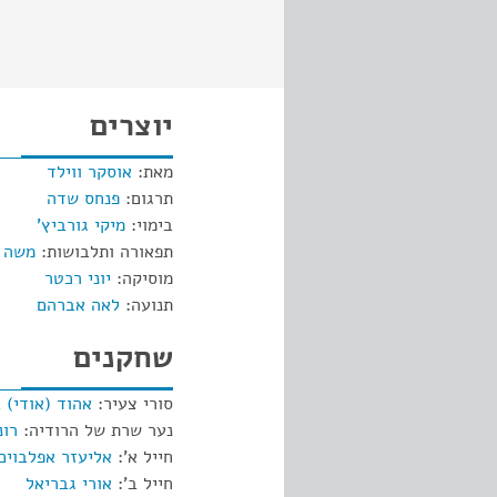
יוצרים
מאת:
אוסקר ווילד
תרגום:
פנחס שדה
בימוי:
מיקי גורביץ'
תפאורה ותלבושות:
משה 
מוסיקה:
יוני רכטר
תנועה:
לאה אברהם
שחקנים
סורי צעיר:
אהוד (אודי) 
נער שרת של הרודיה:
רונ
חייל א':
אליעזר אפלבוים
חייל ב':
אורי גבריאל