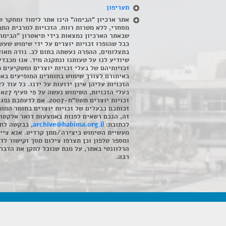
תעריפון
אתר ארכיון "הבימה" הינו אתר לימוד ומחקר ש
מסחרי, ללא מטרות רווח. הזכויות למרבית התמ
שבאתר הארכיון נמצאות בידי תיאטרון "הבימה
ככל שהופרו זכויות יוצרים על ידי שימוש שעשי
בתצלומים, ההפרה נעשתה בתום לב. נודה מאוד
שיודיע לנו על טעותנו ונתקנה מיד. אנו מכבדי
זכויותיהם של בעלי זכויות יוצרים ומשקיעים 
באיתורם לצורך שימוש בחומרים המופיעים בא
הזכויות עליהן אינן ידועות על ידנו. כל עוד ל
בעלי הזכויו
זכויות יוצרים תשס"ח-2007. אם לדעתכם 
זכותכם כבעלים של זכויות יוצרים בחומר המופ
זה, הנכם רשאים לפנות באמצעות דואר אלקטרו
לכתובת:
archive@habima.org.il
, בבקשה לח
מעשיית השימוש ביצירה/מתן קרדיט. אנא ציינ
ומספר טלפון וכן תצרפו צילום מסך וקישור לד
הרלוונטי באתר, על מנת שנוכל לתקן את הדבר.
רבה.