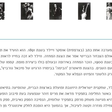
"את 'שלומית', טרגדיה במערכה אחת כתב (בצרפתית)
לם הצנזור הבריטי אסר את הצגת המחזה. ווילד לא זכה בחייו לראות
המחזה. רק לאחר מותו, בשנת 1900, הוכר המחזה באירופה ובעולם כולו כיצירת מופת
ם השנים. בהצגת תיאטרון 'הבימה' בבימויו הרגיש של מיכאל גורביץ'
ק הלשוני והפיוט הנפלא של המקור.
ד, שחקנית ישראלית היושבת ופועלת בארצות הברית, שהופיעה בתיאטרו
 כאשר החליפה בתפקיד מדאה את מרים זוהר שנפצעה בעת סיבוב הופעו
היא מגישה משחק מרתק בתפקיד שלומית, הנסיכה הספק נאיבית, ספק מט
ילה מוזרה וקשה לעיכול, אך בהמשך היא הופכת לחלק אינטגרלי מן ה