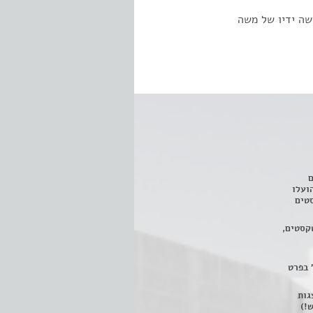
שה ידיו של משה
ם
3 מחזות, שהועלו
טים
קסטים,
 בפרט
 ניתן לצפות ב- 400 הצגות
!)