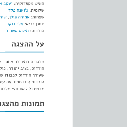
האיש מקפדוקיה:
יעקב א
שלומית:
ג'ואנה פלד
שפחות:
אמירה פולן
,
שירל
יוחנן נביא:
אלי דנקר
הורדוס:
מישא אשרוב
על ההצגה
טרגדיה במערכה אחת עלי
הורדוס, נציב יהודה, כול
שעורך הורדוס לכבודו ש
הורדוס אינו מסיר את עי
מבטיח לה את חצי מלכות
תמונות מהצגה