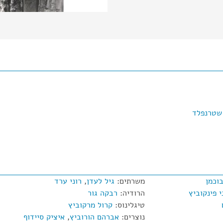
שטרנפלד
בוכמן
משרתים:
גיל לעדן
,
רוני ערד
י פינקוביץ
הרודיה:
רבקה גור
טיגלינוס:
קרול מרקוביץ
נוצרים:
אברהם הורוביץ
,
איציק סיידוף