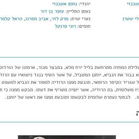
שכנזי
יהודי:
נחמן אשכנזי
נעמן התליין:
עופר בן דור
י שטרן
נערי שרת:
מרק לזר
,
אביב מסרנו
,
הראל קלמרו
תופים:
רוני פרנקל
לת המחזה מתרחשת בליל ירח מלא, במבצר מכור, ארמונו של הורדוס
א בבור את הנביא, יוחנן המטביל, על אשר הטיף כנגד נישואיו עם הרוד
ל שגריר הקיסר הרומאי, תובעת ממנו הרודיה למסור את הנביא למשפט 
ניו משלומית, בת הרודיה, אשר יופיה מטריף את דעתו. מבקש ממנה כי תר
ו. לבסוף נעתרת שלומית לבקשתו ותובעת ממנו את ראשו של יוחנן.