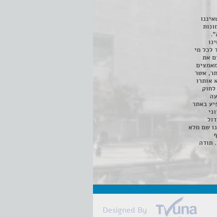
איננו
ונות
".
נו
 לכל מי
ם את
מאמצים
תר, אשר
א אותרו
ת, השימוש נעשה על פי סעיף 27א לחוק
נפגעה
יע באתר
ני
דול
ו שם מלא
ף
 תודה
Designed By