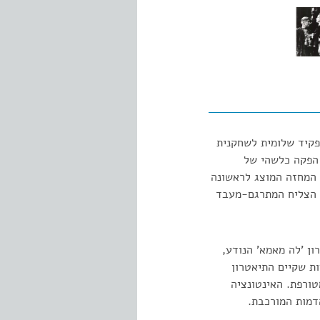
 אוסקר ויילד בשנת 1891. הוא הועיד את תפקיד שלומית לשחקנית
 הפקה כלשהי של
. קסמו של המחזה המוצג לראשונה
, הצליח המתרגם-מעבד
ן 'לה מאמא' הנודע,
ת שקיים התיאטרון
ורפת. האינטונציה
דמות המורכבת.