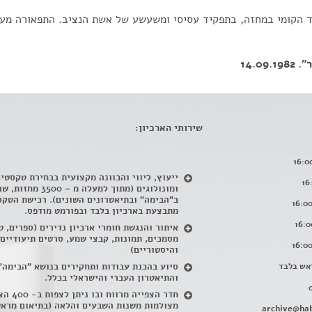
ד הקומי במחזה, בתפקיד עסיסי ומשעשע של אשת הנציב. התפאורה מע
14.0
שירותי הארכיון:
ייעוץ, ליווי והכוונה מקצועית בבחירת טקסטי
ומונולוגים (מתוך למעלה מ – 500
ב"הבימה" ובתיאטרונים השונים). רכישת הטקס
מתבצעת בארכיון בלבד ובפורמט מודפס.
איתור והנגשת חומרי ארכיון נדירים
(
ספרים, ט
מסמכים, תמונות, קבצי שמע, סרטים תיעודיים
והיסטוריים)
אש בלבד
סיוע בהכנת עבודות ותחקירים בנושא "הבימה"
והתיאטרון העברי והישראלי בכלל
.
חדר הצפייה מרווח ובו
מצולמות משנות השבעים והלאה (בתיאום מראש
archive@hab