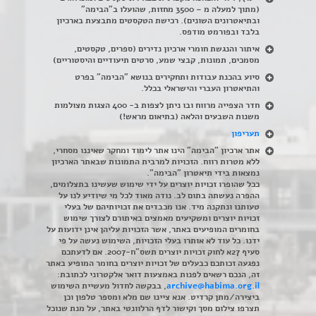
(מתוך למעלה מ – 3500 מחזות, שהועלו ב"הבימה"
ובתיאטרונים השונים). רכישת הטקסטים מתבצעת בארכיון
בלבד ובפורמט מודפס.
איתור והנגשת חומרי ארכיון נדירים
(
ספרים, טקסטים,
מסמכים, תמונות, קבצי שמע, סרטים תיעודיים והיסטוריים)
סיוע בהכנת עבודות ותחקירים בנושא "הבימה" בפרט
והתיאטרון העברי והישראלי בכלל
.
חדר הצפייה מרווח ובו ניתן לצפות ב- 400 הצגות מצולמות
משנות השבעים והלאה (בתיאום מראש!)
תעריפון
אתר ארכיון "הבימה" הינו אתר לימוד ומחקר שאיננו מסחרי,
ללא מטרות רווח. הזכויות למרבית התמונות שבאתר הארכיון
נמצאות בידי תיאטרון "הבימה".
ככל שהופרו זכויות יוצרים על ידי שימוש שעשינו בתצלומים,
ההפרה נעשתה בתום לב. נודה מאוד לכל מי שיודיע לנו על
טעותנו ונתקנה מיד. אנו מכבדים את זכויותיהם של בעלי
זכויות יוצרים ומשקיעים מאמצים באיתורם לצורך שימוש
בחומרים המופיעים באתר, אשר הזכויות עליהן אינן ידועות על
ידנו. כל עוד לא אותרו בעלי הזכויות, השימוש נעשה על פי
סעיף 27א לחוק זכויות יוצרים תשס"ח-2007. אם לדעתכם
נפגעה זכותכם כבעלים של זכויות יוצרים בחומר המופיע באתר
זה, הנכם רשאים לפנות באמצעות דואר אלקטרוני לכתובת:
archive@habima.org.il
, בבקשה לחדול מעשיית השימוש
ביצירה/מתן קרדיט. אנא ציינו שם מלא ומספר טלפון וכן
תצרפו צילום מסך וקישור לדף הרלוונטי באתר, על מנת שנוכל