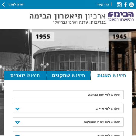
חזרה לאתר
צרו קשר
ארכיון
תיאטרון הבימה
בנדיבות: עדנה וארנן גבריאלי
חיפוש
הצגות
חיפוש
שחקנים
חיפוש
יוצרים
חיפוש לפי שם ההצגה
חיפוש לפי א - ב
חיפוש לפי א - ב
חיפוש לפי שנת ההעלאה
חיפוש לפי שנת ההעלאה
חיפוש לפי סוגה
חיפוש לפי סוגה