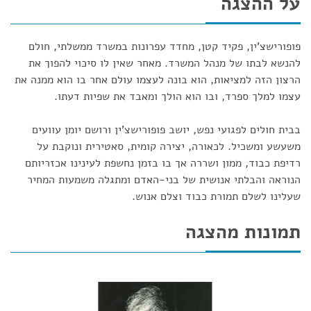
על ההצגה
פופורישצ'ין, פקיד קטן, מחדד עפרונות במשרד ממשלתי, חולם
להנשא לבתו של מנהל המשרד. מאחר שאין לו סיכוי להפוך את
הרצון הזה למציאות, הוא בונה לעצמו עולם אחר בו הוא ממנה את
עצמו למלך ספרד, ובו הוא הולך ומאבד את שפיות דעתו.
בבית חולים לפגועי נפש, יושב פופורישצ'ין ורושם יומן עוועים
משעשע ומשכיל. לכאורה, יצירה קומית, סאטירית ונוקבת על
רדיפת כבוד, ממון ושררה אך בו בזמן נחשפת לעינינו אכזריותם
הנוראה והבלתי אנושית של בני-האדם ומתגלה משמעות המחיר
שעלינו לשלם תמורת כבוד וצלם אנוש.
תמונות מהצגה