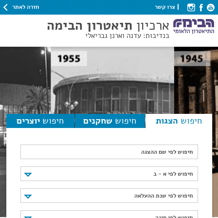
חזרה לאתר
צרו קשר
ארכיון
תיאטרון הבימה
בנדיבות: עדנה וארנן גבריאלי
חיפוש
הצגות
חיפוש
שחקנים
חיפוש
יוצרים
חיפוש לפי שם ההצגה
חיפוש לפי א - ב
חיפוש לפי א - ב
חיפוש לפי שנת ההעלאה
חיפוש לפי שנת ההעלאה
חיפוש לפי סוגה
חיפוש לפי סוגה