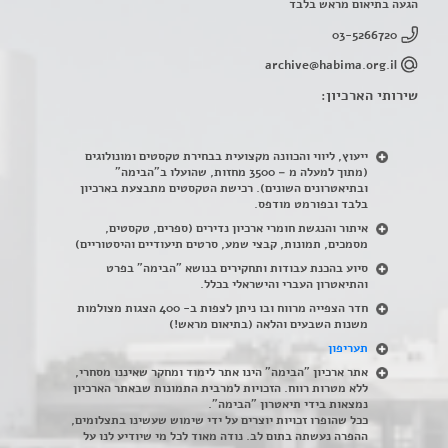
הגעה בתיאום מראש בלבד
03-5266720
archive@habima.org.il
שירותי הארכיון:
ייעוץ, ליווי והכוונה מקצועית בבחירת טקסטים ומונולוגים
(מתוך למעלה מ – 3500 מחזות, שהועלו ב"הבימה"
ובתיאטרונים השונים). רכישת הטקסטים מתבצעת בארכיון
בלבד ובפורמט מודפס.
איתור והנגשת חומרי ארכיון נדירים
(
ספרים, טקסטים,
מסמכים, תמונות, קבצי שמע, סרטים תיעודיים והיסטוריים)
סיוע בהכנת עבודות ותחקירים בנושא "הבימה" בפרט
והתיאטרון העברי והישראלי בכלל
.
חדר הצפייה מרווח ובו ניתן לצפות ב- 400 הצגות מצולמות
משנות השבעים והלאה (בתיאום מראש!)
תעריפון
אתר ארכיון "הבימה" הינו אתר לימוד ומחקר שאיננו מסחרי,
ללא מטרות רווח. הזכויות למרבית התמונות שבאתר הארכיון
נמצאות בידי תיאטרון "הבימה".
ככל שהופרו זכויות יוצרים על ידי שימוש שעשינו בתצלומים,
ההפרה נעשתה בתום לב. נודה מאוד לכל מי שיודיע לנו על